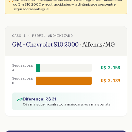
do Gm S10 2000 em outras cidades — a dinâmica de preço entre
seguradoras vale igual.
CASO
1
· PERFIL ANONIMIZADO
GM - Chevrolet
S10
2000
·
Alfenas
/
MG
Seguradora
R$
3.158
A
Seguradora
R$
3.189
B
Diferença: R$
31
1
% a mais quem contratou a mais cara, vs a mais barata