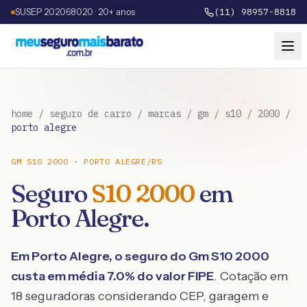
SUSEP 202068020 · 20+ anos
(11) 98957-8818
home
/
seguro de carro
/
marcas
/
gm
/
s10
/
2000
/
porto alegre
GM
S10
2000
·
PORTO ALEGRE
/
RS
Seguro
S10
2000
em
Porto Alegre
.
Em
Porto Alegre
, o seguro do
Gm
S10
2000
custa em média
7.0
% do valor FIPE
. Cotação em
18 seguradoras considerando CEP, garagem e