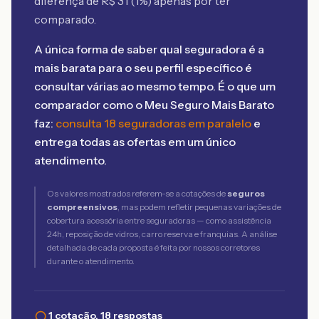
diferença de R$
31
(
1
%) apenas por ter
comparado.
A única forma de saber qual seguradora é a
mais barata para o seu perfil específico é
consultar várias ao mesmo tempo. É o que um
comparador como o Meu Seguro Mais Barato
faz:
consulta 18 seguradoras em paralelo
e
entrega todas as ofertas em um único
atendimento.
Os valores mostrados referem-se a cotações de
seguros
compreensivos
, mas podem refletir pequenas variações de
cobertura acessória entre seguradoras — como assistência
24h, reposição de vidros, carro reserva e franquias. A análise
detalhada de cada proposta é feita por nossos corretores
durante o atendimento.
1 cotação, 18 respostas