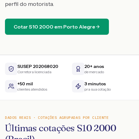
perfil do motorista.
Cotar
S10
2000
em
Porto Alegre
SUSEP 202068020
20+ anos
Corretora licenciada
de mercado
+50 mil
3 minutos
clientes atendidos
pra sua cotação
DADOS REAIS · COTAÇÕES AGRUPADAS POR CLIENTE
Últimas cotações S10 2000