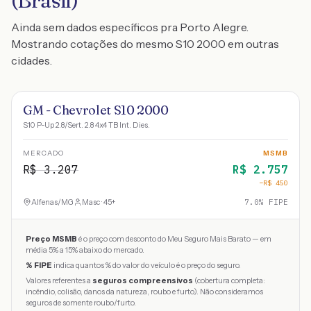
(Brasil)
Ainda sem dados específicos pra Porto Alegre.
Mostrando cotações do mesmo S10 2000 em outras
cidades.
GM - Chevrolet S10 2000
S10 P-Up 2.8/Sert. 2.8 4x4 TB Int. Dies.
MERCADO
MSMB
R$
3.207
R$
2.757
−R$
450
Alfenas
/
MG
Masc · 45+
7.0
% FIPE
Preço MSMB
é o preço com desconto do Meu Seguro Mais Barato — em
média 5% a 15% abaixo do mercado.
% FIPE
indica quantos % do valor do veículo é o preço do seguro.
Valores referentes a
seguros compreensivos
(cobertura completa:
incêndio, colisão, danos da natureza, roubo e furto). Não consideramos
seguros de somente roubo/furto.