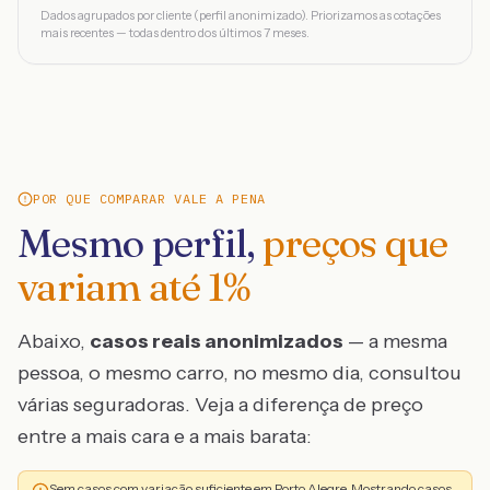
Dados agrupados por cliente (perfil anonimizado). Priorizamos as cotações
mais recentes — todas dentro dos últimos 7 meses.
POR QUE COMPARAR VALE A PENA
Mesmo perfil,
preços que
variam até
1
%
Abaixo,
casos reais anonimizados
— a mesma
pessoa, o mesmo carro, no mesmo dia, consultou
várias seguradoras. Veja a diferença de preço
entre a mais cara e a mais barata:
Sem casos com variação suficiente em Porto Alegre. Mostrando casos