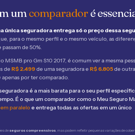
 em um
comparador
é essenci
a única seguradora entrega só o preço dessa seg
ue, para o mesmo perfil e o mesmo veículo, as diferen
e passam de 50%.
elo MSMB
pro Gm S10 2017
, é comum ver a mesma pess
os de
R$
2.499
de uma seguradora e
R$
6.805
de outr
 apenas por ter comparado.
seguradora é a mais barata para o seu perfil específic
tempo. É o que um comparador como o Meu Seguro Ma
 em paralelo
e entrega todas as ofertas em um único
ões de
seguros compreensivos
, mas podem refletir pequenas variações de cober