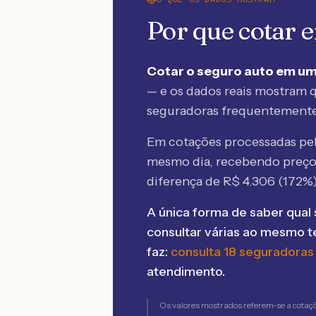
Por que cotar
Cotar o seguro auto em um
— e os dados reais mostram q
seguradoras frequentement
Em cotações processadas p
mesmo dia, recebendo preç
diferença de R$
4.306
(
172
%)
A única forma de saber qual 
consultar várias ao mesmo 
faz:
consulta 18 seguradoras
atendimento.
Os valores mostrados referem-se a cotaç