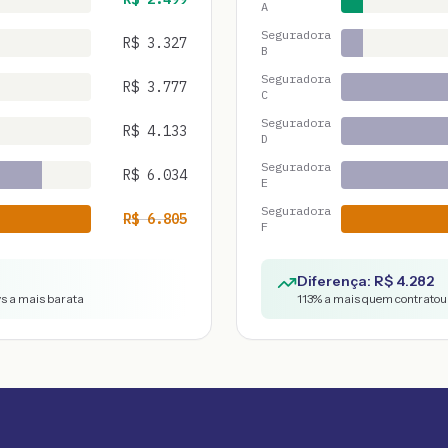
A
Seguradora
R$
3.327
B
Seguradora
R$
3.777
C
Seguradora
R$
4.133
D
Seguradora
R$
6.034
E
Seguradora
R$
6.805
F
Diferença: R$
4.282
vs a mais barata
113
% a mais quem contratou 