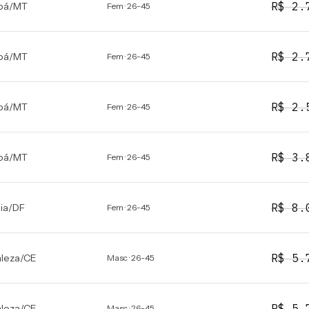
R$
2.
bá
/
MT
Fem · 26-45
R$
2.
bá
/
MT
Fem · 26-45
R$
2.
bá
/
MT
Fem · 26-45
R$
3.
bá
/
MT
Fem · 26-45
R$
8.
lia
/
DF
Fem · 26-45
R$
5.
aleza
/
CE
Masc · 26-45
R$
5.
aleza
/
CE
Masc · 26-45