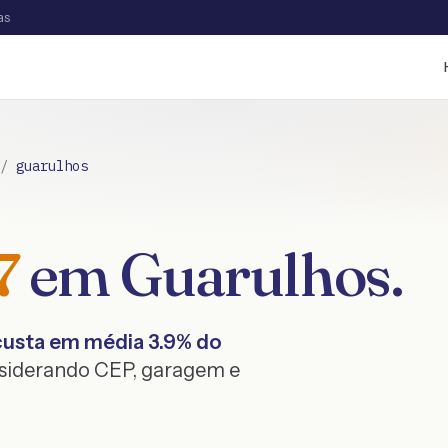
as
/
guarulhos
7
em
Guarulhos
.
usta em média
3.9
% do
nsiderando CEP, garagem e