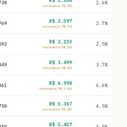
R$
2.350
738
2.6
%
economize R$
388
R$
2.597
769
2.7
%
economize R$
172
R$
2.233
592
2.5
%
economize R$
359
R$
3.499
849
3.7
%
economize R$
350
R$
6.998
061
6.6
%
economize R$
1.063
R$
5.367
750
4.5
%
economize R$
383
R$
5.457
750
4.5
%