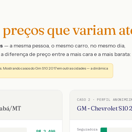
preços que variam a
os
— a mesma pessoa, o mesmo carro, no mesmo dia,
a diferença de preço entre a mais cara e a mais barata:
s. Mostrando casos do Gm S10 2017 em outras cidades — a dinâmica
CASO
2
· PERFIL ANONIMIZ
abá
/
MT
GM - Chevrolet
S10
Seguradora
R$
2.499