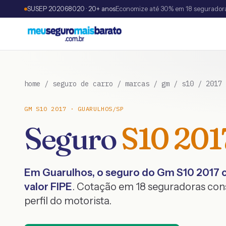
SUSEP 202068020 · 20+ anos
Economize até 30% em 18 segurador
home
/
seguro de carro
/
marcas
/
gm
/
s10
/
2017
GM
S10
2017
·
GUARULHOS
/
SP
Seguro
S10
201
Em
Guarulhos
, o seguro do
Gm
S10
2017
c
valor FIPE
. Cotação em 18 seguradoras co
perfil do motorista.