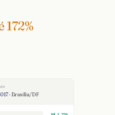
té
172
%
ADO
2017
·
Brasília
/
DF
R$
3.779