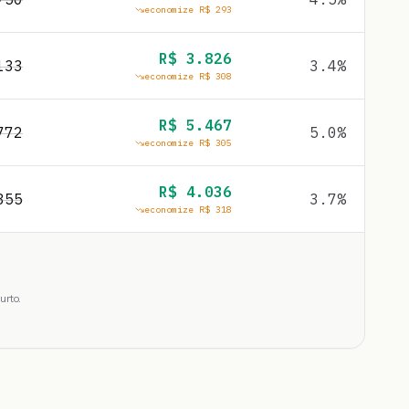
economize R$
293
R$
3.826
133
3.4
%
economize R$
308
R$
5.467
772
5.0
%
economize R$
305
R$
4.036
355
3.7
%
economize R$
318
urto.