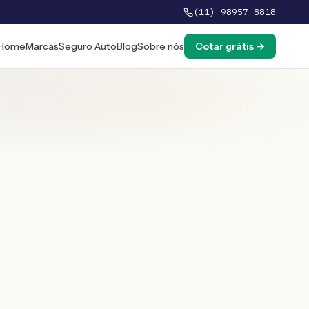
(11) 98957-8818
Home
Marcas
Seguro Auto
Blog
Sobre nós
Cotar grátis →