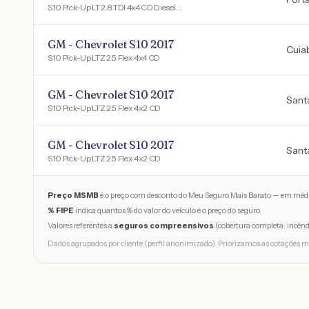
S10 Pick-Up LT 2.8 TDI 4x4 CD Diesel Aut
GM - Chevrolet S10 2017
Cuia
S10 Pick-Up LTZ 2.5 Flex 4x4 CD
GM - Chevrolet S10 2017
Santa
S10 Pick-Up LTZ 2.5 Flex 4x2 CD
GM - Chevrolet S10 2017
Santa
S10 Pick-Up LTZ 2.5 Flex 4x2 CD
Preço MSMB
é o preço com desconto do Meu Seguro Mais Barato — em médi
% FIPE
indica quantos % do valor do veículo é o preço do seguro.
Valores referentes a
seguros compreensivos
(cobertura completa: incênd
Dados agrupados por cliente (perfil anonimizado). Priorizamos as cotações m