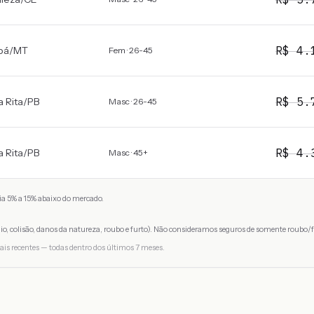
R$
4.
bá
/
MT
Fem · 26-45
R$
5.
 Rita
/
PB
Masc · 26-45
R$
4.
 Rita
/
PB
Masc · 45+
a 5% a 15% abaixo do mercado.
io, colisão, danos da natureza, roubo e furto). Não consideramos seguros de somente roubo/f
ais recentes — todas dentro dos últimos 7 meses.