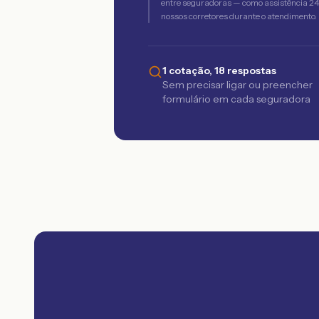
entre seguradoras — como assistência 24h,
nossos corretores durante o atendimento.
1 cotação, 18 respostas
Sem precisar ligar ou preencher
formulário em cada seguradora