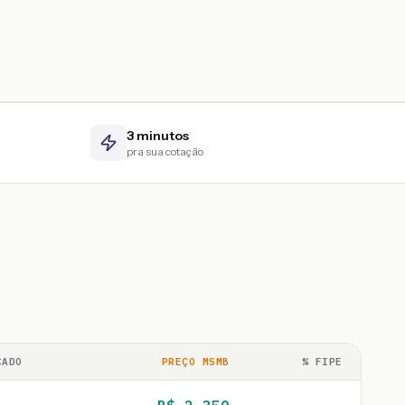
3 minutos
pra sua cotação
CADO
PREÇO MSMB
% FIPE