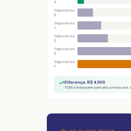
A
Seguradora
B
Seguradora
C
Seguradora
D
Seguradora
E
Seguradora
F
Diferença: R$
4.306
172
% a mais quem contratou a mais cara, 
O QUE OS DADOS MOSTRAM