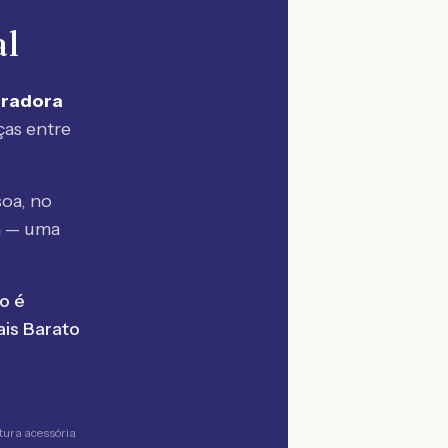
al
uradora
ças entre
oa, no
a — uma
o é
is Barato
tura acessória