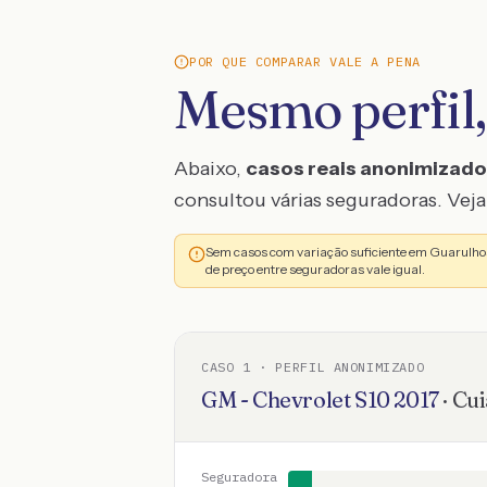
POR QUE COMPARAR VALE A PENA
Mesmo perfil,
Abaixo,
casos reais anonimizad
consultou várias seguradoras. Veja 
Sem casos com variação suficiente em Guarulho
de preço entre seguradoras vale igual.
CASO
1
· PERFIL ANONIMIZADO
GM - Chevrolet
S10
2017
·
Cui
Seguradora