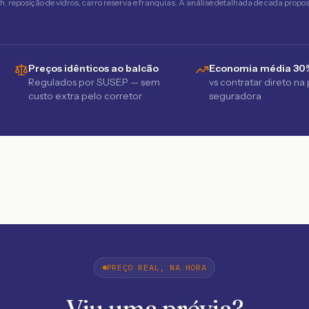
 reposição de vidros, carro reserva e franquias. A análise detalhada de cada propost
Preços idênticos ao balcão
Economia média 30
Regulados por SUSEP — sem
vs contratar direto na
custo extra pelo corretor
seguradora
PREÇO REAL, NA HORA
Viu uma prévia?