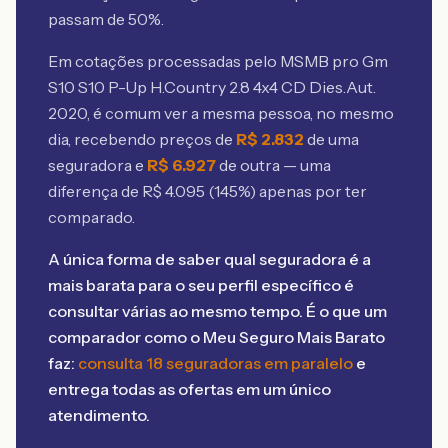
passam de 50%.
Em cotações processadas pelo MSMB
pro Gm
S10 S10 P-Up H.Country 2.8 4x4 CD Dies.Aut.
2020
, é comum ver a mesma pessoa, no mesmo
dia, recebendo preços de
R$
2.832
de uma
seguradora e
R$
6.927
de outra — uma
diferença de R$
4.095
(
145
%) apenas por ter
comparado.
A única forma de saber qual seguradora é a
mais barata para o seu perfil específico é
consultar várias ao mesmo tempo. É o que um
comparador como o Meu Seguro Mais Barato
faz:
consulta 18 seguradoras em paralelo
e
entrega todas as ofertas em um único
atendimento.