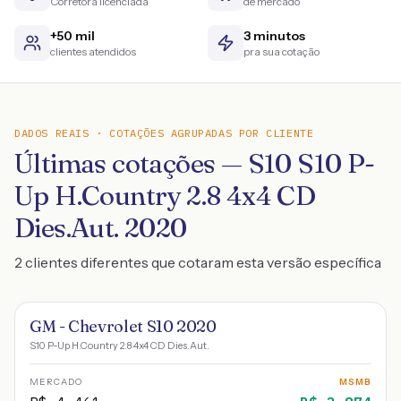
Corretora licenciada
de mercado
+50 mil
3 minutos
clientes atendidos
pra sua cotação
DADOS REAIS · COTAÇÕES AGRUPADAS POR CLIENTE
Últimas cotações — S10 S10 P-
Up H.Country 2.8 4x4 CD
Dies.Aut. 2020
2 clientes diferentes que cotaram esta versão específica
GM - Chevrolet S10 2020
S10 P-Up H.Country 2.8 4x4 CD Dies.Aut.
MERCADO
MSMB