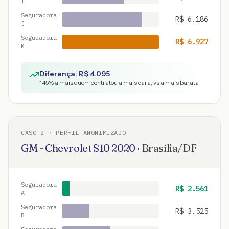
I
Seguradora
R$
6.186
J
Seguradora
R$
6.927
K
Diferença: R$
4.095
145
% a mais quem contratou a mais cara, vs a mais barata
CASO
2
· PERFIL ANONIMIZADO
GM - Chevrolet
S10
2020
·
Brasília
/
DF
Seguradora
R$
2.561
A
Seguradora
R$
3.525
B