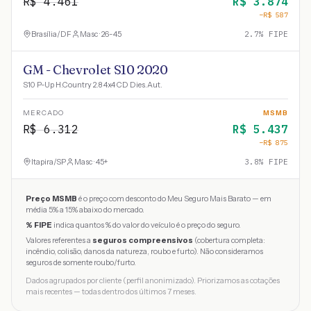
R$
4.461
R$
3.874
−R$
587
Brasília
/
DF
Masc · 26-45
2.7
% FIPE
GM - Chevrolet S10 2020
S10 P-Up H.Country 2.8 4x4 CD Dies.Aut.
MERCADO
MSMB
R$
6.312
R$
5.437
−R$
875
Itapira
/
SP
Masc · 45+
3.8
% FIPE
Preço MSMB
é o preço com desconto do Meu Seguro Mais Barato — em
média 5% a 15% abaixo do mercado.
% FIPE
indica quantos % do valor do veículo é o preço do seguro.
Valores referentes a
seguros compreensivos
(cobertura completa:
incêndio, colisão, danos da natureza, roubo e furto). Não consideramos
seguros de somente roubo/furto.
Dados agrupados por cliente (perfil anonimizado). Priorizamos as cotações
mais recentes — todas dentro dos últimos 7 meses.