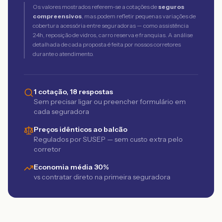
Os valores mostrados referem-se a cotações de
seguros
compreensivos
, mas podem refletir pequenas variações de
cobertura acessória entre seguradoras — como assistência
24h, reposição de vidros, carro reserva e franquias. A análise
detalhada de cada proposta é feita por nossos corretores
durante o atendimento.
1 cotação, 18 respostas
Sem precisar ligar ou preencher formulário em
cada seguradora
Preços idênticos ao balcão
Regulados por SUSEP — sem custo extra pelo
corretor
Economia média 30%
vs contratar direto na primeira seguradora