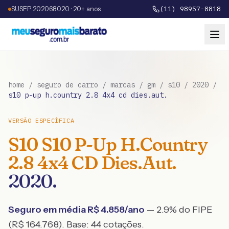
SUSEP 202068020 · 20+ anos
(11) 98957-8818
home
/
seguro de carro
/
marcas
/
gm
/
s10
/
2020
/
s10 p-up h.country 2.8 4x4 cd dies.aut.
VERSÃO ESPECÍFICA
S10
S10 P-Up H.Country
2.8 4x4 CD Dies.Aut.
2020
.
Seguro em média R$
4.858
/ano
— 2.9% do FIPE
(R$ 164.768)
. Base:
44
cotações.