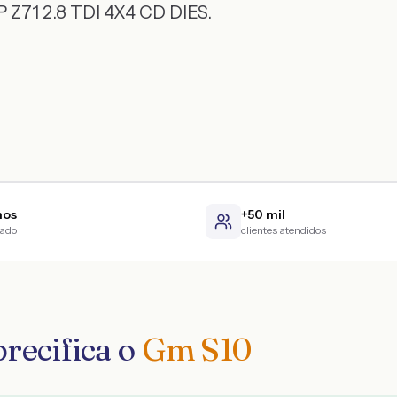
 Z71 2.8 TDI 4X4 CD DIES.
nos
+50 mil
cado
clientes atendidos
recifica o
Gm S10