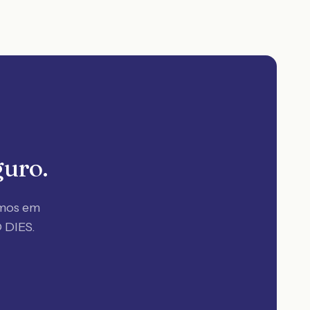
guro.
amos em
 DIES.