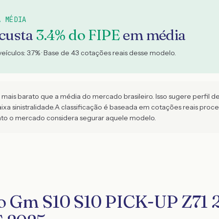
A MÉDIA
 custa
3.4
% do FIPE
em média
veículos:
3.7
% · Base de
43
cotações reais desse modelo.
is barato que a média do mercado brasileiro. Isso sugere perfil de
xa sinistralidade.
A classificação é baseada em cotações reais pro
ato o mercado considera segurar aquele modelo.
ro Gm S10 S10 PICK-UP Z71 