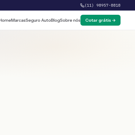
(11) 98957-8818
Home
Marcas
Seguro Auto
Blog
Sobre nós
Cotar grátis →