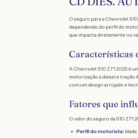
CD DIES. AU
O seguro para a Chevrolet S10 
dependendo do perfil do motori
que impacta diretamente no va
Características
A Chevrolet S10 Z71 2025 é um
motorização a diesel e tração
com um design arrojado e tecn
Fatores que inf
O valor do seguro da S10 Z71 2
Perfil do motorista:
Idade,