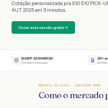
Cotação personalizada pra
S10
S10 PICK-UP
AUT
2025
em 3 minutos.
Cotar esta versão grátis
SUSEP 202068020
20+ a
Corretora licenciada
de mer
PERFIL DE RISCO · INDICADOR MSMB
Como o mercado p