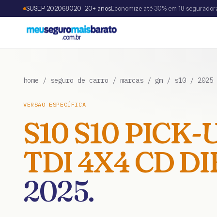
SUSEP 202068020 · 20+ anos
Economize até 30% em 18 segurador
home
/
seguro de carro
/
marcas
/
gm
/
s10
/
2025
VERSÃO ESPECÍFICA
S10
S10 PICK-U
TDI 4X4 CD DI
2025
.