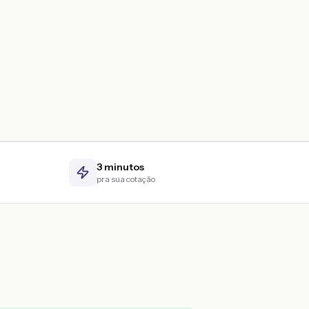
3 minutos
pra sua cotação