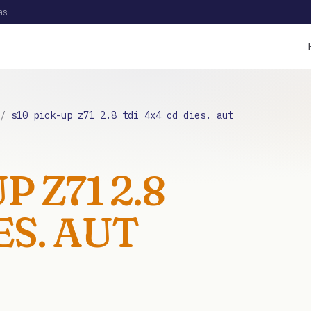
as
/
s10 pick-up z71 2.8 tdi 4x4 cd dies. aut
P Z71 2.8
ES. AUT