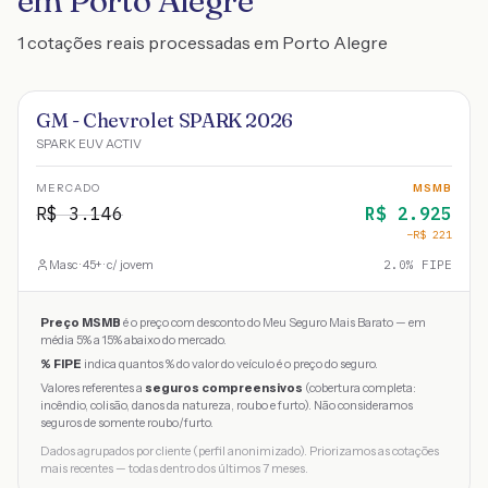
em Porto Alegre
1 cotações reais processadas em Porto Alegre
GM - Chevrolet SPARK 2026
SPARK EUV ACTIV
MERCADO
MSMB
R$
3.146
R$
2.925
−R$
221
Masc · 45+ · c/ jovem
2.0
% FIPE
Preço MSMB
é o preço com desconto do Meu Seguro Mais Barato — em
média 5% a 15% abaixo do mercado.
% FIPE
indica quantos % do valor do veículo é o preço do seguro.
Valores referentes a
seguros compreensivos
(cobertura completa:
incêndio, colisão, danos da natureza, roubo e furto). Não consideramos
seguros de somente roubo/furto.
Dados agrupados por cliente (perfil anonimizado). Priorizamos as cotações
mais recentes — todas dentro dos últimos 7 meses.