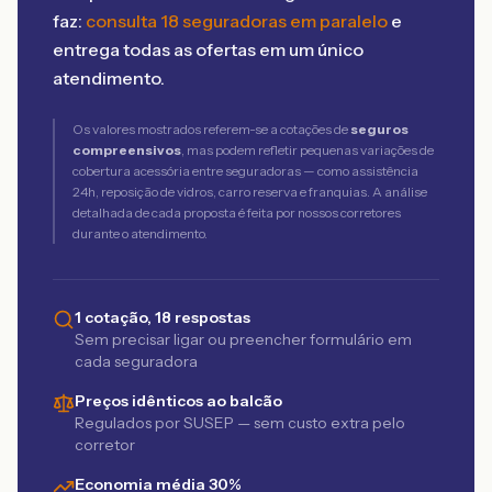
faz:
consulta 18 seguradoras em paralelo
e
entrega todas as ofertas em um único
atendimento.
Os valores mostrados referem-se a cotações de
seguros
compreensivos
, mas podem refletir pequenas variações de
cobertura acessória entre seguradoras — como assistência
24h, reposição de vidros, carro reserva e franquias. A análise
detalhada de cada proposta é feita por nossos corretores
durante o atendimento.
1 cotação, 18 respostas
Sem precisar ligar ou preencher formulário em
cada seguradora
Preços idênticos ao balcão
Regulados por SUSEP — sem custo extra pelo
corretor
Economia média 30%