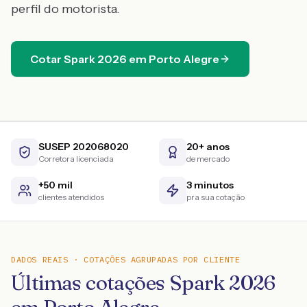
perfil do motorista.
Cotar
Spark
2026
em
Porto Alegre
SUSEP 202068020
20+ anos
Corretora licenciada
de mercado
+50 mil
3 minutos
clientes atendidos
pra sua cotação
DADOS REAIS · COTAÇÕES AGRUPADAS POR CLIENTE
Últimas cotações Spark 2026