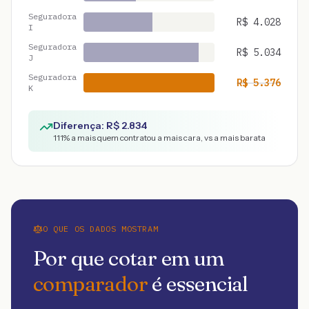
Seguradora
R$
4.028
I
Seguradora
R$
5.034
J
Seguradora
R$
5.376
K
Diferença: R$
2.834
111
% a mais quem contratou a mais cara, vs a mais barata
O QUE OS DADOS MOSTRAM
Por que cotar em um
comparador
é essencial