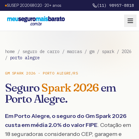
SUSEP 202068020 · 20+ anos
(11) 98957-8818
home
/
seguro de carro
/
marcas
/
gm
/
spark
/
2026
/
porto alegre
GM
SPARK
2026
·
PORTO ALEGRE
/
RS
Seguro
Spark
2026
em
Porto Alegre
.
Em
Porto Alegre
, o seguro do
Gm
Spark
2026
custa em média
2.0
% do valor FIPE
. Cotação em
18 seguradoras considerando CEP, garagem e