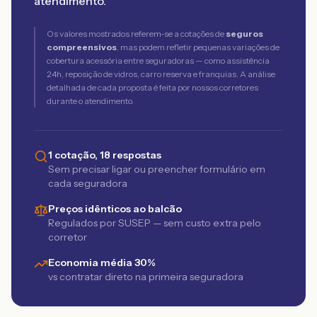
atendimento.
Os valores mostrados referem-se a cotações de
seguros
compreensivos
, mas podem refletir pequenas variações de
cobertura acessória entre seguradoras — como assistência
24h, reposição de vidros, carro reserva e franquias. A análise
detalhada de cada proposta é feita por nossos corretores
durante o atendimento.
1 cotação, 18 respostas
Sem precisar ligar ou preencher formulário em
cada seguradora
Preços idênticos ao balcão
Regulados por SUSEP — sem custo extra pelo
corretor
Economia média 30%
vs contratar direto na primeira seguradora