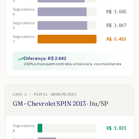
G
Seguradora
R$
3.045
H
Seguradora
R$
3.067
I
Seguradora
R$
3.453
J
Diferença: R$
2.442
242
% a mais quem contratou a mais cara, vs a mais barata
CASO
2
· PERFIL ANONIMIZADO
GM - Chevrolet
SPIN
2013
·
Itu
/
SP
Seguradora
R$
1.031
A