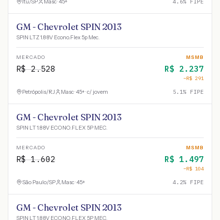
Itu
/
SP
Masc · 45+
4.6
% FIPE
GM - Chevrolet SPIN 2013
SPIN LTZ 1.8 8V Econo.Flex 5p Mec.
MERCADO
MSMB
R$
2.528
R$
2.237
−R$
291
Petrópolis
/
RJ
Masc · 45+ · c/ jovem
5.1
% FIPE
GM - Chevrolet SPIN 2013
SPIN LT 1.8 8V ECONO.FLEX 5P MEC.
MERCADO
MSMB
R$
1.602
R$
1.497
−R$
104
São Paulo
/
SP
Masc · 45+
4.2
% FIPE
GM - Chevrolet SPIN 2013
SPIN LT 1.8 8V ECONO.FLEX 5P MEC.