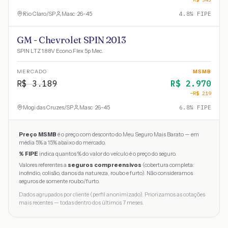
Rio Claro
/
SP
Masc · 26-45
4.8
% FIPE
GM - Chevrolet SPIN 2013
SPIN LTZ 1.8 8V Econo.Flex 5p Mec.
MERCADO
MSMB
R$
3.189
R$
2.970
−R$
219
Mogi das Cruzes
/
SP
Masc · 26-45
6.8
% FIPE
Preço MSMB
é o preço com desconto do Meu Seguro Mais Barato — em
média 5% a 15% abaixo do mercado.
% FIPE
indica quantos % do valor do veículo é o preço do seguro.
Valores referentes a
seguros compreensivos
(cobertura completa:
incêndio, colisão, danos da natureza, roubo e furto). Não consideramos
seguros de somente roubo/furto.
Dados agrupados por cliente (perfil anonimizado). Priorizamos as cotações
mais recentes — todas dentro dos últimos 7 meses.