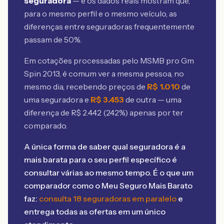
seguradora
— e os dados reais mostram que,
para o mesmo perfil e o mesmo veículo, as
diferenças entre seguradoras frequentemente
passam de 50%.
Em cotações processadas pelo MSMB
pro Gm
Spin 2013
, é comum ver a mesma pessoa, no
mesmo dia, recebendo preços de
R$
1.010
de
uma seguradora e
R$
3.453
de outra — uma
diferença de R$
2.442
(
242
%) apenas por ter
comparado.
A única forma de saber qual seguradora é a
mais barata para o seu perfil específico é
consultar várias ao mesmo tempo. É o que um
comparador como o Meu Seguro Mais Barato
faz:
consulta 18 seguradoras em paralelo
e
entrega todas as ofertas em um único