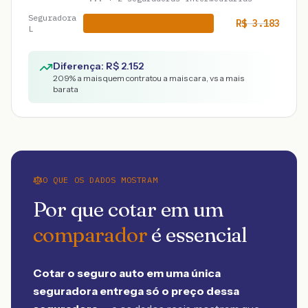
Seguradora
R$
3.183
L
Diferença: R$
2.152
209
% a mais quem contratou a mais cara, vs a mais
barata
O QUE OS DADOS MOSTRAM
Por que cotar em um
comparador
é essencial
Cotar o seguro auto em uma única
seguradora entrega só o preço dessa