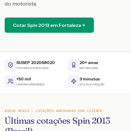
do motorista.
Cotar
Spin
2013
em
Fortaleza
SUSEP 202068020
20+ anos
Corretora licenciada
de mercado
+50 mil
3 minutos
clientes atendidos
pra sua cotação
DADOS REAIS · COTAÇÕES AGRUPADAS POR CLIENTE
Últimas cotações Spin 2013