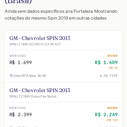
(Brasil)
Ainda sem dados específicos pra Fortaleza. Mostrando
cotações do mesmo Spin 2013 em outras cidades.
GM - Chevrolet SPIN 2013
SPIN LT 1.8 8V ECONO.FLEX 5P AUT.
MERCADO
MSMB
R$
1.699
R$
1.609
−R$
90
Cotia
/
SP
Masc · 26-45
4.0
% FIPE
GM - Chevrolet SPIN 2013
SPIN LTZ 1.8 8V Econo.Flex 5p Aut.
MERCADO
MSMB
R$
2.399
R$
2.249
−R$
150