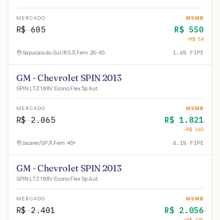
MERCADO
MSMB
R$
605
R$
550
−R$
54
Sapucaia do Sul
/
RS
Fem · 26-45
1.6
% FIPE
GM - Chevrolet SPIN 2013
SPIN LTZ 1.8 8V Econo.Flex 5p Aut.
MERCADO
MSMB
R$
2.065
R$
1.821
−R$
243
Jacareí
/
SP
Fem · 45+
4.1
% FIPE
GM - Chevrolet SPIN 2013
SPIN LTZ 1.8 8V Econo.Flex 5p Aut.
MERCADO
MSMB
R$
2.401
R$
2.056
−R$
345