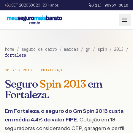
SUSEP 202068020 · 20+ anos
(11) 98957-8818
home
/
seguro de carro
/
marcas
/
gm
/
spin
/
2013
/
fortaleza
GM
SPIN
2013
·
FORTALEZA
/
CE
Seguro
Spin
2013
em
Fortaleza
.
Em
Fortaleza
, o seguro do
Gm
Spin
2013
custa
em média
4.4
% do valor FIPE
. Cotação em 18
seguradoras considerando CEP, garagem e perfil