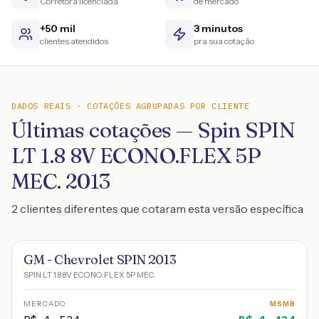
Corretora licenciada
de mercado
+50 mil
3 minutos
clientes atendidos
pra sua cotação
DADOS REAIS · COTAÇÕES AGRUPADAS POR CLIENTE
Últimas cotações — Spin SPIN
LT 1.8 8V ECONO.FLEX 5P
MEC. 2013
2 clientes diferentes que cotaram esta versão específica
GM - Chevrolet SPIN 2013
SPIN LT 1.8 8V ECONO.FLEX 5P MEC.
MERCADO
MSMB