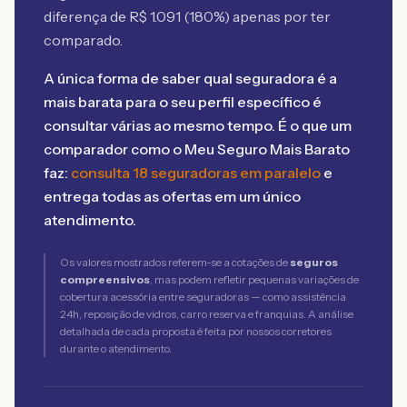
diferença de R$
1.091
(
180
%) apenas por ter
comparado.
A única forma de saber qual seguradora é a
mais barata para o seu perfil específico é
consultar várias ao mesmo tempo. É o que um
comparador como o Meu Seguro Mais Barato
faz:
consulta 18 seguradoras em paralelo
e
entrega todas as ofertas em um único
atendimento.
Os valores mostrados referem-se a cotações de
seguros
compreensivos
, mas podem refletir pequenas variações de
cobertura acessória entre seguradoras — como assistência
24h, reposição de vidros, carro reserva e franquias. A análise
detalhada de cada proposta é feita por nossos corretores
durante o atendimento.