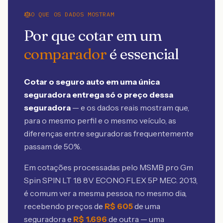
O QUE OS DADOS MOSTRAM
Por que cotar em um
comparador
é essencial
Cotar o seguro auto em uma única
seguradora entrega só o preço dessa
seguradora
— e os dados reais mostram que,
para o mesmo perfil e o mesmo veículo, as
diferenças entre seguradoras frequentemente
passam de 50%.
Em cotações processadas pelo MSMB
pro Gm
Spin SPIN LT 1.8 8V ECONO.FLEX 5P MEC. 2013
,
é comum ver a mesma pessoa, no mesmo dia,
recebendo preços de
R$
605
de uma
seguradora e
R$
1.696
de outra — uma