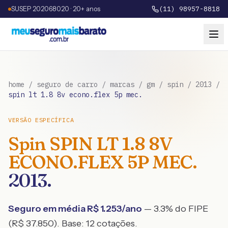
SUSEP 202068020 · 20+ anos
(11) 98957-8818
home
/
seguro de carro
/
marcas
/
gm
/
spin
/
2013
/
spin lt 1.8 8v econo.flex 5p mec.
VERSÃO ESPECÍFICA
Spin
SPIN LT 1.8 8V
ECONO.FLEX 5P MEC.
2013
.
Seguro em média R$
1.253
/ano
— 3.3% do FIPE
(R$ 37.850)
. Base:
12
cotações.