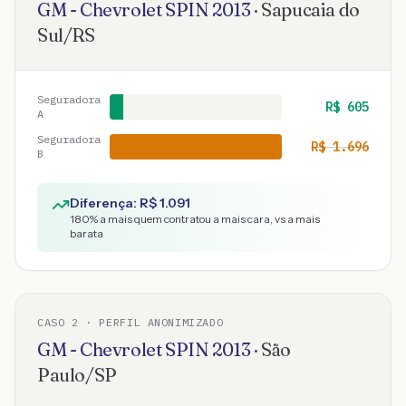
GM - Chevrolet
SPIN
2013
·
Sapucaia do
Sul
/
RS
Seguradora
R$
605
A
Seguradora
R$
1.696
B
Diferença: R$
1.091
180
% a mais quem contratou a mais cara, vs a mais
barata
CASO
2
· PERFIL ANONIMIZADO
GM - Chevrolet
SPIN
2013
·
São
Paulo
/
SP