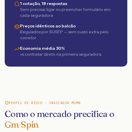
1 cotação, 18 respostas
Sem precisar ligar ou preencher formulário em
cada seguradora
Preços idênticos ao balcão
Regulados por SUSEP — sem custo extra pelo
corretor
Economia média 30%
vs contratar direto na primeira seguradora
PERFIL DE RISCO · INDICADOR MSMB
Como o mercado precifica o
Gm Spin