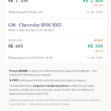
R$
1.534
R$
1.434
−R$
100
São Paulo
/
SP
Masc · 45+
4.0
% FIPE
GM - Chevrolet SPIN 2013
SPIN LT 1.8 8V ECONO.FLEX 5P MEC.
MERCADO
MSMB
R$
605
R$
550
−R$
54
Sapucaia do Sul
/
RS
Fem · 26-45
1.6
% FIPE
Preço MSMB
é o preço com desconto do Meu Seguro Mais Barato — em
média 5% a 15% abaixo do mercado.
% FIPE
indica quantos % do valor do veículo é o preço do seguro.
Valores referentes a
seguros compreensivos
(cobertura completa:
incêndio, colisão, danos da natureza, roubo e furto). Não consideramos
seguros de somente roubo/furto.
Dados agrupados por cliente (perfil anonimizado). Priorizamos as cotações
mais recentes — todas dentro dos últimos 7 meses.