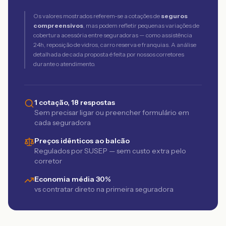
Os valores mostrados referem-se a cotações de
seguros
compreensivos
, mas podem refletir pequenas variações de
cobertura acessória entre seguradoras — como assistência
24h, reposição de vidros, carro reserva e franquias. A análise
detalhada de cada proposta é feita por nossos corretores
durante o atendimento.
1 cotação, 18 respostas
Sem precisar ligar ou preencher formulário em
cada seguradora
Preços idênticos ao balcão
Regulados por SUSEP — sem custo extra pelo
corretor
Economia média 30%
vs contratar direto na primeira seguradora