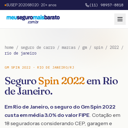
SUSEP 202068020 · 20+ anos
(11) 98957-8818
home
/
seguro de carro
/
marcas
/
gm
/
spin
/
2022
/
rio de janeiro
GM
SPIN
2022
·
RIO DE JANEIRO
/
RJ
Seguro
Spin
2022
em
Rio
de Janeiro
.
Em
Rio de Janeiro
, o seguro do
Gm
Spin
2022
custa em média
3.0
% do valor FIPE
. Cotação em
18 seguradoras considerando CEP, garagem e