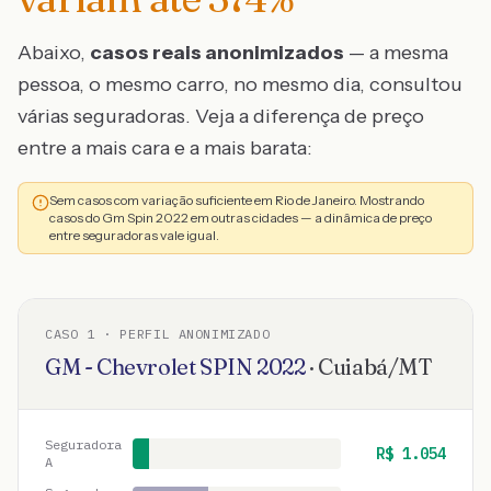
Abaixo,
casos reais anonimizados
— a mesma
pessoa, o mesmo carro, no mesmo dia, consultou
várias seguradoras. Veja a diferença de preço
entre a mais cara e a mais barata:
Sem casos com variação suficiente em Rio de Janeiro. Mostrando
casos do Gm Spin 2022 em outras cidades — a dinâmica de preço
entre seguradoras vale igual.
CASO
1
· PERFIL ANONIMIZADO
GM - Chevrolet
SPIN
2022
·
Cuiabá
/
MT
Seguradora
R$
1.054
A