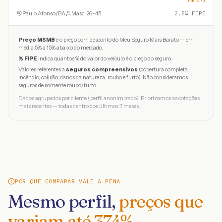
Paulo Afonso
/
BA
Masc · 26-45
2.8
% FIPE
Preço MSMB
é o preço com desconto do Meu Seguro Mais Barato — em
média 5% a 15% abaixo do mercado.
% FIPE
indica quantos % do valor do veículo é o preço do seguro.
Valores referentes a
seguros compreensivos
(cobertura completa:
incêndio, colisão, danos da natureza, roubo e furto). Não consideramos
seguros de somente roubo/furto.
Dados agrupados por cliente (perfil anonimizado). Priorizamos as cotações
mais recentes — todas dentro dos últimos 7 meses.
POR QUE COMPARAR VALE A PENA
Mesmo perfil,
preços que
variam até
374
%