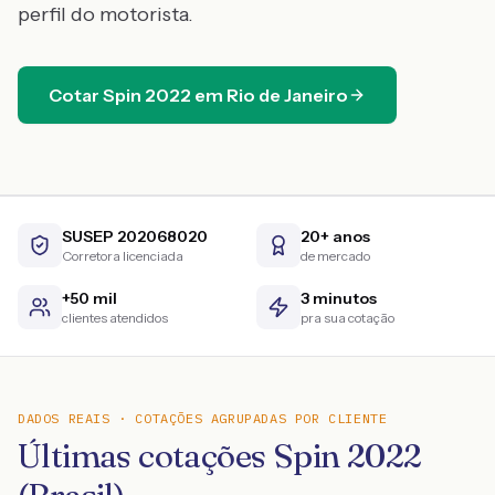
perfil do motorista.
Cotar
Spin
2022
em
Rio de Janeiro
SUSEP 202068020
20+ anos
Corretora licenciada
de mercado
+50 mil
3 minutos
clientes atendidos
pra sua cotação
DADOS REAIS · COTAÇÕES AGRUPADAS POR CLIENTE
Últimas cotações Spin 2022