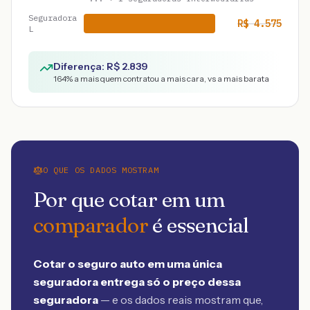
Seguradora
R$
4.575
L
Diferença: R$
2.839
164
% a mais quem contratou a mais cara, vs a mais barata
O QUE OS DADOS MOSTRAM
Por que cotar em um
comparador
é essencial
Cotar o seguro auto em uma única
seguradora entrega só o preço dessa
seguradora
— e os dados reais mostram que,