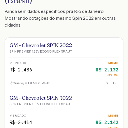
(Brasil)
Ainda sem dados específicos pra Rio de Janeiro.
Mostrando cotações do mesmo Spin 2022 em outras
cidades.
GM - Chevrolet SPIN 2022
SPIN PREMIER 1.8 8V ECONO.FLEX 5P AUT.
MERCADO
MSMB
R$
2.486
R$
2.132
−R$
354
Cuiabá
/
MT
Masc · 26-45
3.3
% FIPE
GM - Chevrolet SPIN 2022
SPIN PREMIER 1.8 8V ECONO.FLEX 5P AUT.
MERCADO
MSMB
R$
2.414
R$
2.142
−R$
271