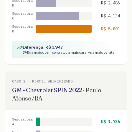
Seguradora
R$
2.486
B
Seguradora
R$
4.134
C
Seguradora
R$
5.001
D
Diferença: R$
3.947
374
% a mais quem contratou a mais cara, vs a mais barata
CASO
2
· PERFIL ANONIMIZADO
GM - Chevrolet
SPIN
2022
·
Paulo
Afonso
/
BA
Seguradora
R$
1.736
A