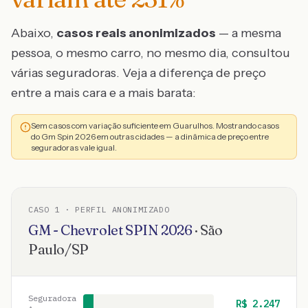
Abaixo,
casos reais anonimizados
— a mesma
pessoa, o mesmo carro, no mesmo dia, consultou
várias seguradoras. Veja a diferença de preço
entre a mais cara e a mais barata:
Sem casos com variação suficiente em Guarulhos. Mostrando casos
do Gm Spin 2026 em outras cidades — a dinâmica de preço entre
seguradoras vale igual.
CASO
1
· PERFIL ANONIMIZADO
GM - Chevrolet
SPIN
2026
·
São
Paulo
/
SP
Seguradora
R$
2.247