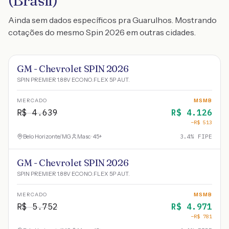
(Brasil)
Ainda sem dados específicos pra Guarulhos. Mostrando
cotações do mesmo Spin 2026 em outras cidades.
GM - Chevrolet SPIN 2026
SPIN PREMIER 1.8 8V ECONO.FLEX 5P AUT.
MERCADO
MSMB
R$
4.639
R$
4.126
−R$
513
Belo Horizonte
/
MG
Masc · 45+
3.4
% FIPE
GM - Chevrolet SPIN 2026
SPIN PREMIER 1.8 8V ECONO.FLEX 5P AUT.
MERCADO
MSMB
R$
5.752
R$
4.971
−R$
781