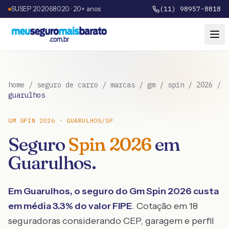
SUSEP 202068020 · 20+ anos
(11) 98957-8818
home
/
seguro de carro
/
marcas
/
gm
/
spin
/
2026
/
guarulhos
GM
SPIN
2026
·
GUARULHOS
/
SP
Seguro
Spin
2026
em
Guarulhos
.
Em
Guarulhos
, o seguro do
Gm
Spin
2026
custa
em média
3.3
% do valor FIPE
. Cotação em 18
seguradoras considerando CEP, garagem e perfil