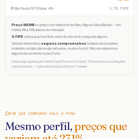
São Paulo
/
SP
Masc · 45+
3.7
% FIPE
Preço MSMB
é o preço com desconto do Meu Seguro Mais Barato — em
média 5% a 15% abaixo do mercado.
% FIPE
indica quantos % do valor do veículo é o preço do seguro.
Valores referentes a
seguros compreensivos
(cobertura completa:
incêndio, colisão, danos da natureza, roubo e furto). Não consideramos
seguros de somente roubo/furto.
Dados agrupados por cliente (perfil anonimizado). Priorizamos as cotações
mais recentes — todas dentro dos últimos 7 meses.
POR QUE COMPARAR VALE A PENA
Mesmo perfil,
preços que
variam até
231
%