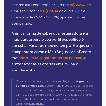
mesmo dia, recebendo preços de
R$
2.247
de
uma seguradora e
R$
7.434
de outra — uma
diferença de R$
5.187
(
231
%) apenas por ter
comparado.
A única forma de saber qual seguradora é a
mais barata para o seu perfil específico é
consultar várias ao mesmo tempo. É o que um
comparador como o Meu Seguro Mais Barato
faz:
consulta 18 seguradoras em paralelo
e
entrega todas as ofertas em um único
atendimento.
Os valores mostrados referem-se a cotações de
seguros
compreensivos
, mas podem refletir pequenas variações de
cobertura acessória entre seguradoras — como assistência
24h, reposição de vidros, carro reserva e franquias. A análise
detalhada de cada proposta é feita por nossos corretores
durante o atendimento.