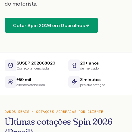
do motorista.
Cotar
Spin
2026
em
Guarulhos
SUSEP 202068020
20+ anos
Corretora licenciada
de mercado
+50 mil
3 minutos
clientes atendidos
pra sua cotação
DADOS REAIS · COTAÇÕES AGRUPADAS POR CLIENTE
Últimas cotações Spin 2026