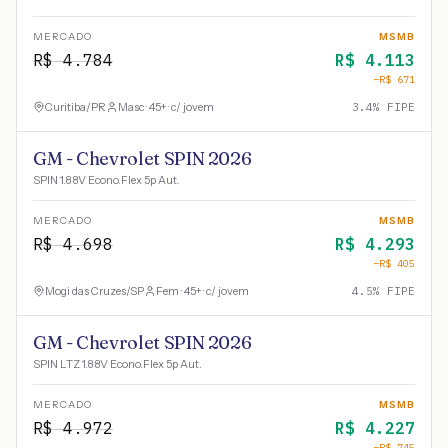
MERCADO
MSMB
R$
4.784
R$
4.113
−R$
671
Curitiba
/
PR
Masc · 45+ · c/ jovem
3.4
% FIPE
GM - Chevrolet SPIN 2026
SPIN 1.8 8V Econo.Flex 5p Aut.
MERCADO
MSMB
R$
4.698
R$
4.293
−R$
405
Mogi das Cruzes
/
SP
Fem · 45+ · c/ jovem
4.5
% FIPE
GM - Chevrolet SPIN 2026
SPIN LTZ 1.8 8V Econo.Flex 5p Aut.
MERCADO
MSMB
R$
4.972
R$
4.227
−R$
745