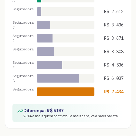
A
Seguradora
R$
2.612
B
Seguradora
R$
3.436
C
Seguradora
R$
3.671
D
Seguradora
R$
3.808
E
Seguradora
R$
4.536
F
Seguradora
R$
6.037
G
Seguradora
R$
7.434
H
Diferença: R$
5.187
231
% a mais quem contratou a mais cara, vs a mais barata