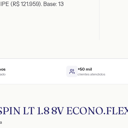
IPE (R$ 121.959)
. Base:
13
nos
+50 mil
cado
clientes atendidos
n SPIN LT 1.8 8V ECONO.FLE
a