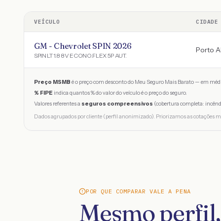
VEÍCULO
CIDADE
GM - Chevrolet SPIN 2026
Porto A
SPIN LT 1.8 8V ECONO.FLEX 5P AUT.
Preço MSMB
é o preço com desconto do Meu Seguro Mais Barato — em médi
% FIPE
indica quantos % do valor do veículo é o preço do seguro.
Valores referentes a
seguros compreensivos
(cobertura completa: incênd
Dados agrupados por cliente (perfil anonimizado). Priorizamos as cotações m
POR QUE COMPARAR VALE A PENA
Mesmo perfil,