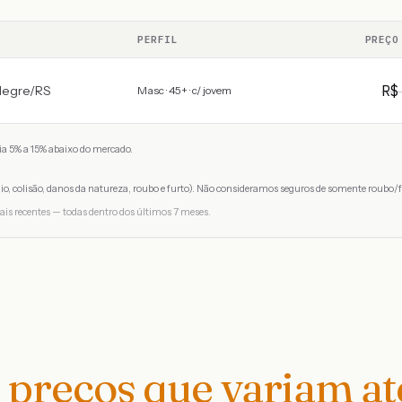
PERFIL
PREÇO
R
legre
/
RS
Masc · 45+ · c/ jovem
a 5% a 15% abaixo do mercado.
io, colisão, danos da natureza, roubo e furto). Não consideramos seguros de somente roubo/f
ais recentes — todas dentro dos últimos 7 meses.
preços que variam a