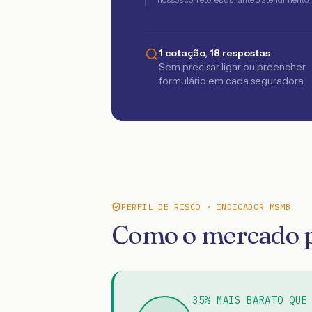
1 cotação, 18 respostas
Sem precisar ligar ou preencher
formulário em cada seguradora
PERFIL DE RISCO · INDICADOR MSMB
Como o mercado p
35% MAIS BARATO QUE