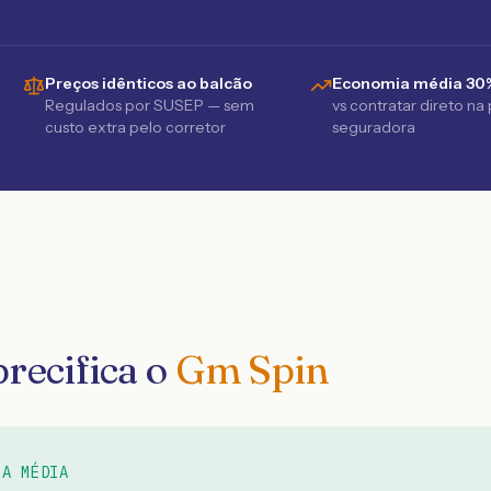
Preços idênticos ao balcão
Economia média 30
Regulados por SUSEP — sem
vs contratar direto na
custo extra pelo corretor
seguradora
recifica o
Gm Spin
 A MÉDIA