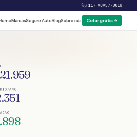
(11) 98957-8818
Home
Marcas
Seguro Auto
Blog
Sobre nós
Cotar grátis →
E
121.959
DIO/ANO
2.351
TAÇÃO
1.898