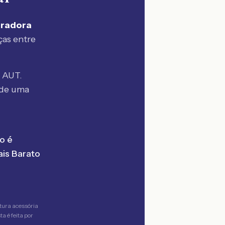
uradora
ças entre
 AUT.
de uma
o é
is Barato
tura acessória
a é feita por