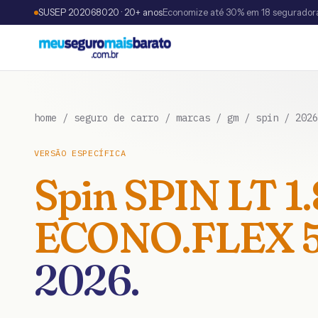
SUSEP 202068020 · 20+ anos
Economize até 30% em 18 segurador
home
/
seguro de carro
/
marcas
/
gm
/
spin
/
2026
VERSÃO ESPECÍFICA
Spin
SPIN LT 1.
ECONO.FLEX 5
2026
.