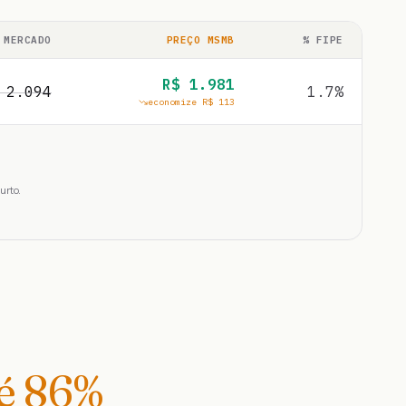
 MERCADO
PREÇO MSMB
% FIPE
R$
1.981
$
2.094
1.7
%
economize R$
113
urto.
té
86
%