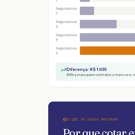
Seguradora
F
Seguradora
G
Seguradora
H
Seguradora
I
Diferença: R$
1.635
86
% a mais quem contratou a mais cara, v
O QUE OS DADOS MOSTRAM
Por que cotar