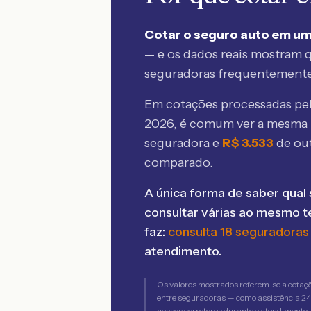
Cotar o seguro auto em um
— e os dados reais mostram q
seguradoras frequentement
Em cotações processadas p
2026
, é comum ver a mesma 
seguradora e
R$
3.533
de ou
comparado.
A única forma de saber qual 
consultar várias ao mesmo 
faz:
consulta 18 seguradoras
atendimento.
Os valores mostrados referem-se a cotaç
entre seguradoras — como assistência 24h,
nossos corretores durante o atendimento.