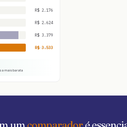
R$
2.176
R$
2.624
R$
3.379
R$
3.533
s a mais barata
 em um
comparador
é essenci