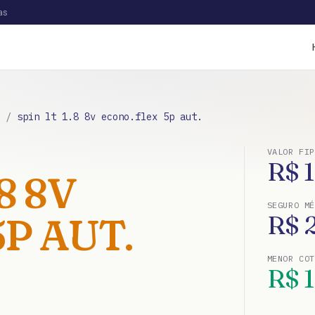
as
/
spin lt 1.8 8v econo.flex 5p aut.
VALOR FIP
R$
8 8V
SEGURO MÉ
P AUT.
R$
MENOR CO
R$