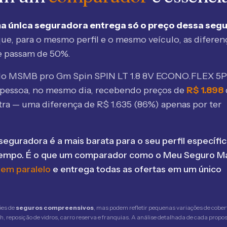
a única seguradora entrega só o preço dessa seg
ue, para o mesmo perfil e o mesmo veículo, as diferen
e passam de 50%.
elo MSMB
pro Gm Spin SPIN LT 1.8 8V ECONO.FLEX 5P
pessoa, no mesmo dia, recebendo preços de
R$
1.898
tra — uma diferença de R$
1.635
(
86
%) apenas por ter
seguradora é a mais barata para o seu perfil específic
tempo. É o que um comparador como o Meu Seguro Ma
 em paralelo
e entrega todas as ofertas em um único
ões de
seguros compreensivos
, mas podem refletir pequenas variações de cober
 reposição de vidros, carro reserva e franquias. A análise detalhada de cada propost