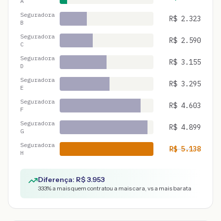
A
Seguradora
R$
2.323
B
Seguradora
R$
2.590
C
Seguradora
R$
3.155
D
Seguradora
R$
3.295
E
Seguradora
R$
4.603
F
Seguradora
R$
4.899
G
Seguradora
R$
5.138
H
Diferença: R$
3.953
333
% a mais quem contratou a mais cara, vs a mais barata