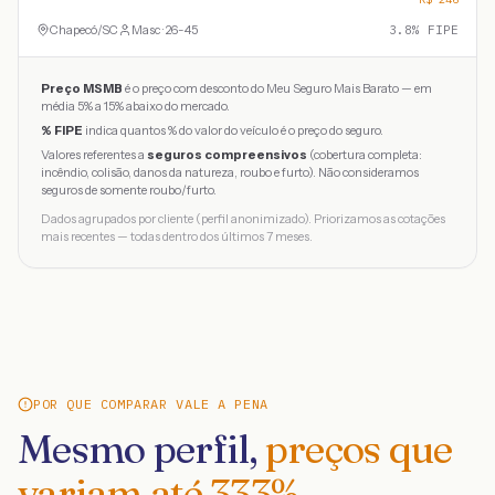
Chapecó
/
SC
Masc · 26-45
3.8
% FIPE
Preço MSMB
é o preço com desconto do Meu Seguro Mais Barato — em
média 5% a 15% abaixo do mercado.
% FIPE
indica quantos % do valor do veículo é o preço do seguro.
Valores referentes a
seguros compreensivos
(cobertura completa:
incêndio, colisão, danos da natureza, roubo e furto). Não consideramos
seguros de somente roubo/furto.
Dados agrupados por cliente (perfil anonimizado). Priorizamos as cotações
mais recentes — todas dentro dos últimos 7 meses.
POR QUE COMPARAR VALE A PENA
Mesmo perfil,
preços que
variam até
333
%