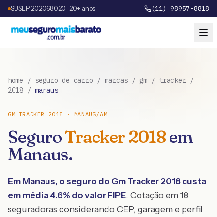
SUSEP 202068020 · 20+ anos
(11) 98957-8818
home
/
seguro de carro
/
marcas
/
gm
/
tracker
/
2018
/
manaus
GM
TRACKER
2018
·
MANAUS
/
AM
Seguro
Tracker
2018
em
Manaus
.
Em
Manaus
, o seguro do
Gm
Tracker
2018
custa
em média
4.6
% do valor FIPE
. Cotação em 18
seguradoras considerando CEP, garagem e perfil