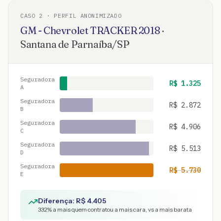
CASO
2
· PERFIL ANONIMIZADO
GM - Chevrolet
TRACKER
2018
·
Santana de Parnaíba
/
SP
Seguradora
R$
1.325
A
Seguradora
R$
2.872
B
Seguradora
R$
4.906
C
Seguradora
R$
5.513
D
Seguradora
R$
5.730
E
Diferença: R$
4.405
332
% a mais quem contratou a mais cara, vs a mais barata