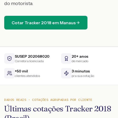
do motorista.
Cotar
Tracker
2018
em
Manaus
SUSEP 202068020
20+ anos
Corretora licenciada
de mercado
+50 mil
3 minutos
clientes atendidos
pra sua cotação
DADOS REAIS · COTAÇÕES AGRUPADAS POR CLIENTE
Últimas cotações Tracker 2018