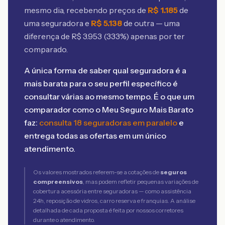
mesmo dia, recebendo preços de
R$
1.185
de
uma seguradora e
R$
5.138
de outra — uma
diferença de R$
3.953
(
333
%) apenas por ter
comparado.
A única forma de saber qual seguradora é a
mais barata para o seu perfil específico é
consultar várias ao mesmo tempo. É o que um
comparador como o Meu Seguro Mais Barato
faz:
consulta 18 seguradoras em paralelo
e
entrega todas as ofertas em um único
atendimento.
Os valores mostrados referem-se a cotações de
seguros
compreensivos
, mas podem refletir pequenas variações de
cobertura acessória entre seguradoras — como assistência
24h, reposição de vidros, carro reserva e franquias. A análise
detalhada de cada proposta é feita por nossos corretores
durante o atendimento.