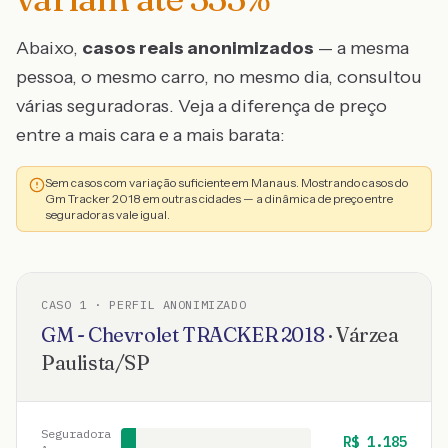
Abaixo,
casos reais anonimizados
— a mesma
pessoa, o mesmo carro, no mesmo dia, consultou
várias seguradoras. Veja a diferença de preço
entre a mais cara e a mais barata:
Sem casos com variação suficiente em Manaus. Mostrando casos do
Gm Tracker 2018 em outras cidades — a dinâmica de preço entre
seguradoras vale igual.
CASO
1
· PERFIL ANONIMIZADO
GM - Chevrolet
TRACKER
2018
·
Várzea
Paulista
/
SP
Seguradora
R$
1.185