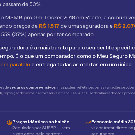
e passam de 50%.
elo MSMB
pro Gm Tracker 2018 em Recife
, é comum ve
bendo preços de
R$
1.517
de uma seguradora e
R$
2.07
$
559
(
37
%) apenas por ter comparado.
seguradora é a mais barata para o seu perfil específic
tempo. É o que um comparador como o Meu Seguro Ma
 em paralelo
e entrega todas as ofertas em um único
ões de
seguros compreensivos
, mas podem refletir pequenas variações de cober
 reposição de vidros, carro reserva e franquias. A análise detalhada de cada propost
Preços idênticos ao balcão
Economia média 30
Regulados por SUSEP — sem
vs contratar direto na
custo extra pelo corretor
seguradora