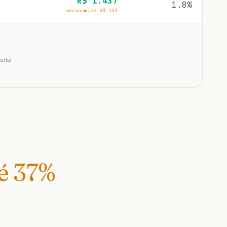
R$
1.437
1.8
%
economize R$
133
urto.
té
37
%