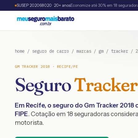
SUSEP 202068020 · 20+ anos
Economize até 30% em 18 segurador
home
/
seguro de carro
/
marcas
/
gm
/
tracker
/
2
GM
TRACKER
2018
·
RECIFE
/
PE
Seguro
Tracker
Em
Recife
, o seguro do
Gm
Tracker
2018
c
FIPE
. Cotação em 18 seguradoras considera
motorista.