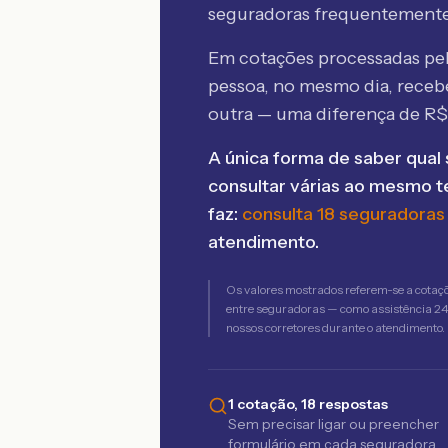
seguradoras frequentement
Em cotações processadas p
pessoa, no mesmo dia, rece
outra — uma diferença de R
A única forma de saber qual 
consultar várias ao mesmo 
faz:
consulta 18 seguradoras
atendimento.
Os valores mostrados referem-se a cotaç
entre seguradoras — como assistência 24h,
nossos corretores durante o atendimento.
1 cotação, 18 respostas
Sem precisar ligar ou preencher
formulário em cada seguradora