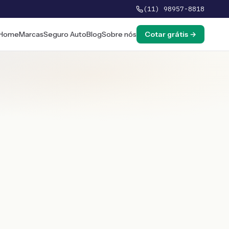
(11) 98957-8818
Home
Marcas
Seguro Auto
Blog
Sobre nós
Cotar grátis →