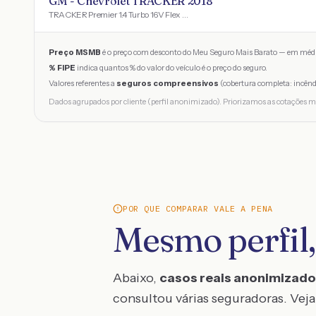
GM - Chevrolet TRACKER 2018
TRACKER Premier 1.4 Turbo 16V Flex Aut
Preço MSMB
é o preço com desconto do Meu Seguro Mais Barato — em médi
% FIPE
indica quantos % do valor do veículo é o preço do seguro.
Valores referentes a
seguros compreensivos
(cobertura completa: incênd
Dados agrupados por cliente (perfil anonimizado). Priorizamos as cotações m
POR QUE COMPARAR VALE A PENA
Mesmo perfil,
Abaixo,
casos reais anonimizad
consultou várias seguradoras. Veja 