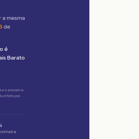
r a mesma
6
de
o é
is Barato
tura acessória
a é feita por
%
 primeira