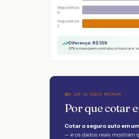
Seguradora
H
Seguradora
I
Diferença: R$
559
37
% a mais quem contratou a mais cara, v
O QUE OS DADOS MOSTRAM
Por que cotar
Cotar o seguro auto em um
— e os dados reais mostram q