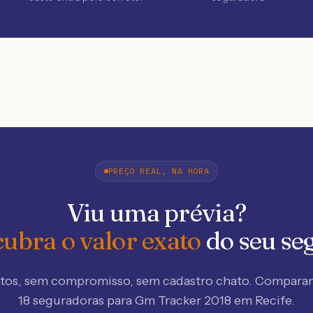
PREÇO REAL, NA HORA
Viu uma prévia?
ubra o valor exato
do seu se
tos, sem compromisso, sem cadastro chato. Compar
18 seguradoras
para Gm Tracker 2018 em Recife
.