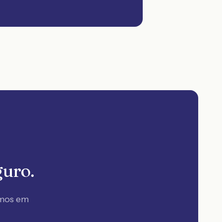
guro.
amos em