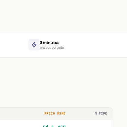
3 minutos
pra sua cotação
PREÇO MSMB
% FIPE