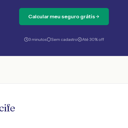
Calcular meu seguro grátis
3 minutos
Sem cadastro
Até 30% off
cife