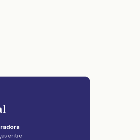
al
uradora
ças entre