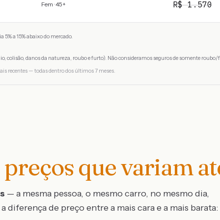
R$
1.570
Fem · 45+
a 5% a 15% abaixo do mercado.
io, colisão, danos da natureza, roubo e furto). Não consideramos seguros de somente roubo/f
ais recentes — todas dentro dos últimos 7 meses.
preços que variam a
os
— a mesma pessoa, o mesmo carro, no mesmo dia,
a diferença de preço entre a mais cara e a mais barata: