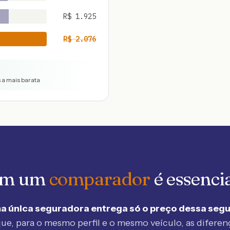
R$
1.925
R$
2.076
s a mais barata
 em um
comparador
é essenci
a única seguradora entrega só o preço dessa seg
ue, para o mesmo perfil e o mesmo veículo, as diferen