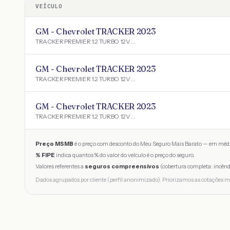
VEÍCULO
GM - Chevrolet TRACKER 2023
TRACKER PREMIER 1.2 TURBO 12V FLEX AUT.
GM - Chevrolet TRACKER 2023
TRACKER PREMIER 1.2 TURBO 12V FLEX AUT.
GM - Chevrolet TRACKER 2023
TRACKER PREMIER 1.2 TURBO 12V FLEX AUT.
Preço MSMB
é o preço com desconto do Meu Seguro Mais Barato — em médi
% FIPE
indica quantos % do valor do veículo é o preço do seguro.
Valores referentes a
seguros compreensivos
(cobertura completa: incênd
Dados agrupados por cliente (perfil anonimizado). Priorizamos as cotações m