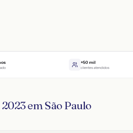
nos
+50 mil
cado
clientes atendidos
r 2023 em São Paulo