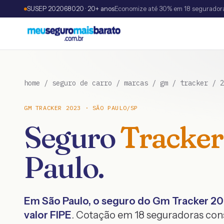
SUSEP 202068020 · 20+ anos
Economize até 30% em 18 segurador
home
/
seguro de carro
/
marcas
/
gm
/
tracker
/
2
GM
TRACKER
2023
·
SÃO PAULO
/
SP
Seguro
Tracker
Paulo
.
Em
São Paulo
, o seguro do
Gm
Tracker
20
valor FIPE
. Cotação em 18 seguradoras co