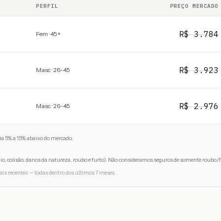
PERFIL
PREÇO MERCADO
R$
3.784
Fem · 45+
R$
3.923
Masc · 26-45
R$
2.976
Masc · 26-45
a 5% a 15% abaixo do mercado.
io, colisão, danos da natureza, roubo e furto). Não consideramos seguros de somente roubo/f
ais recentes — todas dentro dos últimos 7 meses.