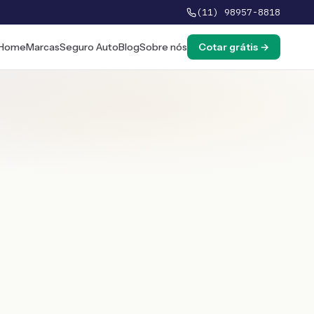
(11) 98957-8818
Home
Marcas
Seguro Auto
Blog
Sobre nós
Cotar grátis →