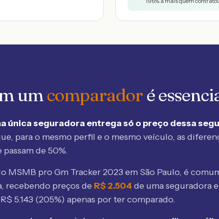
196
% a mais quem contratou
 em um
comparador
é essenci
a única seguradora entrega só o preço dessa seg
ue, para o mesmo perfil e o mesmo veículo, as diferen
e passam de 50%.
elo MSMB
pro Gm Tracker 2023 em São Paulo
, é comum
, recebendo preços de
R$
2.504
de uma seguradora 
e R$
5.143
(
205
%) apenas por ter comparado.