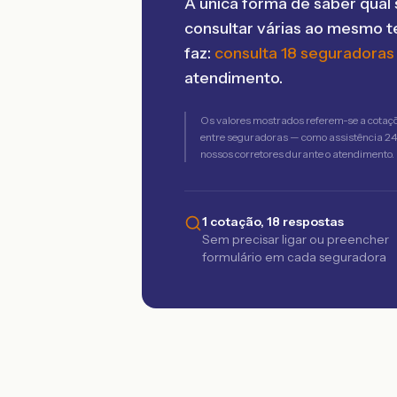
A única forma de saber qual 
consultar várias ao mesmo 
faz:
consulta 18 seguradoras
atendimento.
Os valores mostrados referem-se a cotaç
entre seguradoras — como assistência 24h,
nossos corretores durante o atendimento.
1 cotação, 18 respostas
Sem precisar ligar ou preencher
formulário em cada seguradora