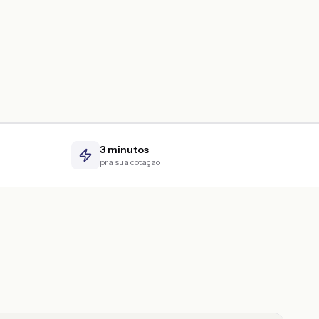
3 minutos
pra sua cotação