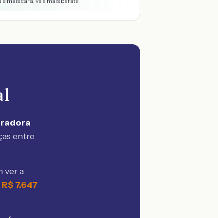
 a mais cara, vs a mais barata
al
uradora
ças entre
 ver a
e
R$
7.647