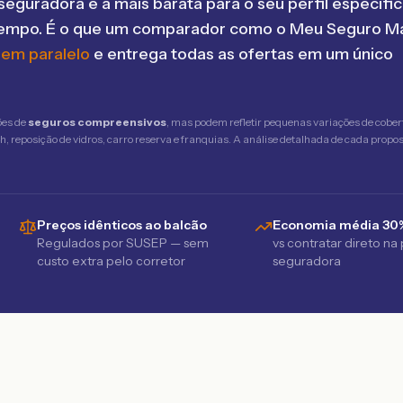
seguradora é a mais barata para o seu perfil específic
tempo. É o que um comparador como o Meu Seguro Ma
 em paralelo
e entrega todas as ofertas em um único
ões de
seguros compreensivos
, mas podem refletir pequenas variações de cober
 reposição de vidros, carro reserva e franquias. A análise detalhada de cada propost
Preços idênticos ao balcão
Economia média 30
Regulados por SUSEP — sem
vs contratar direto na
custo extra pelo corretor
seguradora