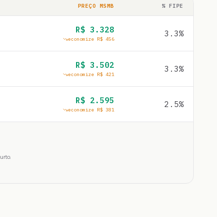
PREÇO MSMB
% FIPE
R$
3.328
3.3
%
economize R$
456
R$
3.502
3.3
%
economize R$
421
R$
2.595
2.5
%
economize R$
381
urto.