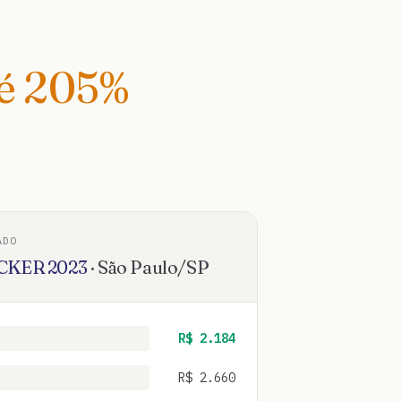
té
205
%
ADO
CKER
2023
·
São Paulo
/
SP
R$
2.184
R$
2.660