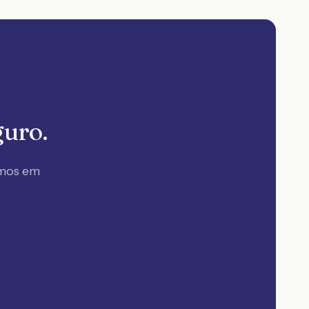
guro.
amos em