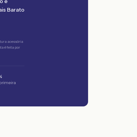
o é
is Barato
tura acessória
a é feita por
%
 primeira