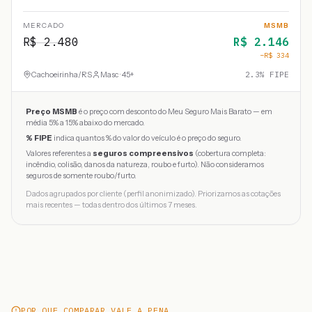
MERCADO
MSMB
R$
2.480
R$
2.146
−R$
334
Cachoeirinha
/
RS
Masc · 45+
2.3
% FIPE
Preço MSMB
é o preço com desconto do Meu Seguro Mais Barato — em
média 5% a 15% abaixo do mercado.
% FIPE
indica quantos % do valor do veículo é o preço do seguro.
Valores referentes a
seguros compreensivos
(cobertura completa:
incêndio, colisão, danos da natureza, roubo e furto). Não consideramos
seguros de somente roubo/furto.
Dados agrupados por cliente (perfil anonimizado). Priorizamos as cotações
mais recentes — todas dentro dos últimos 7 meses.
POR QUE COMPARAR VALE A PENA