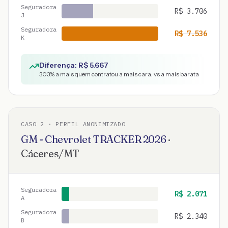
Seguradora
R$
3.706
J
Seguradora
R$
7.536
K
Diferença: R$
5.667
303
% a mais quem contratou a mais cara, vs a mais barata
CASO
2
· PERFIL ANONIMIZADO
GM - Chevrolet
TRACKER
2026
·
Cáceres
/
MT
Seguradora
R$
2.071
A
Seguradora
R$
2.340
B