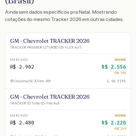
(Brasil)
Ainda sem dados específicos pra Natal. Mostrando
cotações do mesmo Tracker 2026 em outras cidades.
GM - Chevrolet TRACKER 2026
TRACKER PREMIER 1.2 TURBO 12V FLEX AUT.
MERCADO
MSMB
R$
2.902
R$
2.556
−R$
346
Criciúma
/
SC
Fem · 45+
1.9
% FIPE
GM - Chevrolet TRACKER 2026
TRACKER 1.0 Turbo 12V Flex Aut.
MERCADO
MSMB
R$
2.480
R$
2.220
−R$
259