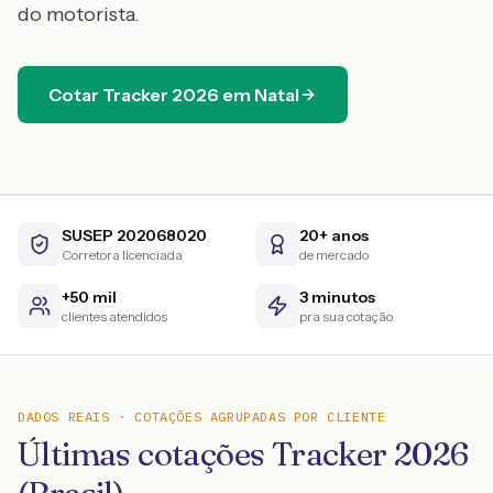
do motorista.
Cotar
Tracker
2026
em
Natal
SUSEP 202068020
20+ anos
Corretora licenciada
de mercado
+50 mil
3 minutos
clientes atendidos
pra sua cotação
DADOS REAIS · COTAÇÕES AGRUPADAS POR CLIENTE
Últimas cotações Tracker 2026