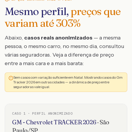
Mesmo perfil,
preços que
variam até
303
%
Abaixo,
casos reais anonimizados
— a mesma
pessoa, o mesmo carro, no mesmo dia, consultou
várias seguradoras. Veja a diferença de preço
entre a mais cara e a mais barata:
Sem casos com variação suficiente em Natal. Mostrando casos do Gm
Tracker 2026 em outras cidades — a dinâmica de preço entre
seguradoras vale igual.
CASO
1
· PERFIL ANONIMIZADO
GM - Chevrolet
TRACKER
2026
·
São
Paulo
/
SP