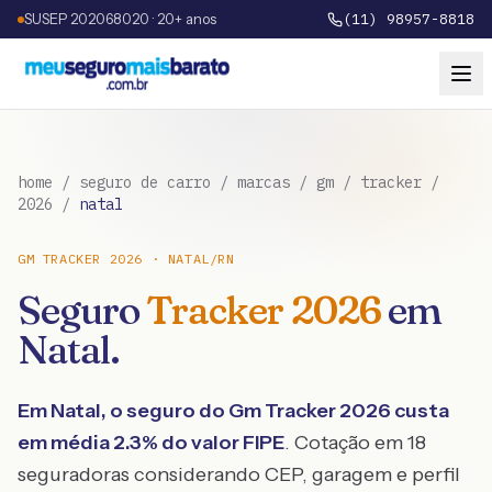
SUSEP 202068020 · 20+ anos
(11) 98957-8818
home
/
seguro de carro
/
marcas
/
gm
/
tracker
/
2026
/
natal
GM
TRACKER
2026
·
NATAL
/
RN
Seguro
Tracker
2026
em
Natal
.
Em
Natal
, o seguro do
Gm
Tracker
2026
custa
em média
2.3
% do valor FIPE
. Cotação em 18
seguradoras considerando CEP, garagem e perfil