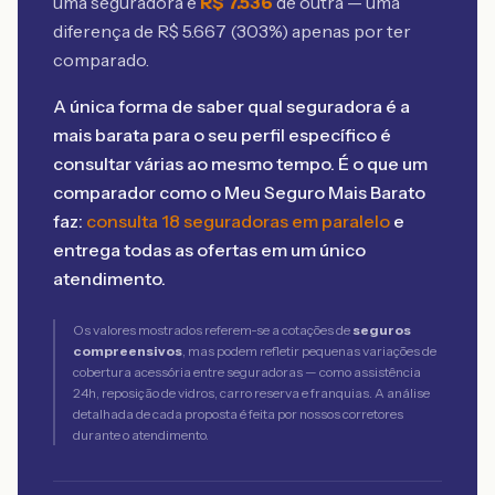
uma seguradora e
R$
7.536
de outra — uma
diferença de R$
5.667
(
303
%) apenas por ter
comparado.
A única forma de saber qual seguradora é a
mais barata para o seu perfil específico é
consultar várias ao mesmo tempo. É o que um
comparador como o Meu Seguro Mais Barato
faz:
consulta 18 seguradoras em paralelo
e
entrega todas as ofertas em um único
atendimento.
Os valores mostrados referem-se a cotações de
seguros
compreensivos
, mas podem refletir pequenas variações de
cobertura acessória entre seguradoras — como assistência
24h, reposição de vidros, carro reserva e franquias. A análise
detalhada de cada proposta é feita por nossos corretores
durante o atendimento.