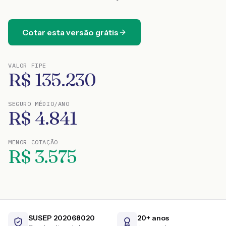
Cotar esta versão grátis
VALOR FIPE
R$
135.230
SEGURO MÉDIO/ANO
R$
4.841
MENOR COTAÇÃO
R$
3.575
SUSEP 202068020
20+ anos