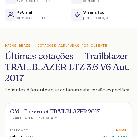
Corretora licenciada
de mercado
+50 mil
3 minutos
clientes atendidos
pra sua cotação
DADOS REAIS · COTAÇÕES AGRUPADAS POR CLIENTE
Últimas cotações — Trailblazer
TRAILBLAZER LTZ 3.6 V6 Aut.
2017
1 clientes diferentes que cotaram esta versão específica
GM - Chevrolet TRAILBLAZER 2017
TRAILBLAZER LTZ 3.6 V6 Aut.
MERCADO
MSMB