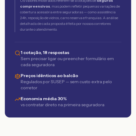
Os valores mostrados referem-se a cotações de
seguros
compreensivos
, mas podem refletir pequenas variações de
cobertura acessória entre seguradoras — como assistência
24h, reposição de vidros, carro reserva e franquias. A análise
detalhada de cada proposta é feita por nossos corretores
durante o atendimento.
1 cotação, 18 respostas
Sem precisar ligar ou preencher formulário em
cada seguradora
Preços idênticos ao balcão
Regulados por SUSEP — sem custo extra pelo
corretor
Economia média 30%
vs contratar direto na primeira seguradora