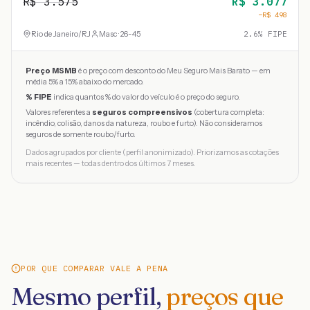
R$
3.575
R$
3.077
−R$
498
Rio de Janeiro
/
RJ
Masc · 26-45
2.6
% FIPE
Preço MSMB
é o preço com desconto do Meu Seguro Mais Barato — em
média 5% a 15% abaixo do mercado.
% FIPE
indica quantos % do valor do veículo é o preço do seguro.
Valores referentes a
seguros compreensivos
(cobertura completa:
incêndio, colisão, danos da natureza, roubo e furto). Não consideramos
seguros de somente roubo/furto.
Dados agrupados por cliente (perfil anonimizado). Priorizamos as cotações
mais recentes — todas dentro dos últimos 7 meses.
POR QUE COMPARAR VALE A PENA
Mesmo perfil,
preços que