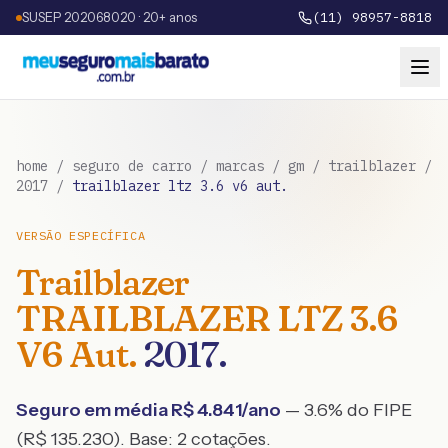
SUSEP 202068020 · 20+ anos
(11) 98957-8818
home
/
seguro de carro
/
marcas
/
gm
/
trailblazer
/
2017
/
trailblazer ltz 3.6 v6 aut.
VERSÃO ESPECÍFICA
Trailblazer
TRAILBLAZER LTZ 3.6
V6 Aut.
2017
.
Seguro em média R$
4.841
/ano
— 3.6% do FIPE
(R$ 135.230)
. Base:
2
cotações.