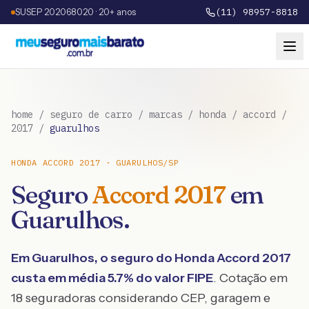
SUSEP 202068020 · 20+ anos
(11) 98957-8818
home
/
seguro de carro
/
marcas
/
honda
/
accord
/
2017
/
guarulhos
HONDA
ACCORD
2017
·
GUARULHOS
/
SP
Seguro
Accord
2017
em
Guarulhos
.
Em
Guarulhos
, o seguro do
Honda
Accord
2017
custa em média
5.7
% do valor FIPE
. Cotação em
18 seguradoras considerando CEP, garagem e