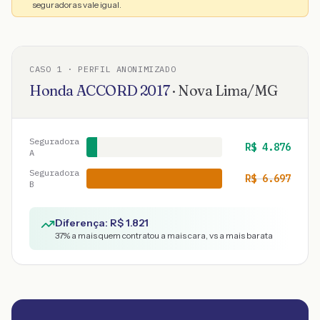
seguradoras vale igual.
CASO
1
· PERFIL ANONIMIZADO
Honda
ACCORD
2017
·
Nova Lima
/
MG
Seguradora
R$
4.876
A
Seguradora
R$
6.697
B
Diferença: R$
1.821
37
% a mais quem contratou a mais cara, vs a mais barata