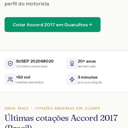
perfil do motorista.
Cotar
Accord
2017
em
Guarulhos
SUSEP 202068020
20+ anos
Corretora licenciada
de mercado
+50 mil
3 minutos
clientes atendidos
pra sua cotação
DADOS REAIS · COTAÇÕES AGRUPADAS POR CLIENTE
Últimas cotações Accord 2017