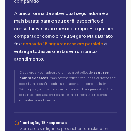
comparado.
A única forma de saber qual seguradora é a
mais barata para o seu perfil específico é
consultar várias ao mesmo tempo. É o que um
comparador como o Meu Seguro Mais Barato
faz:
consulta 18 seguradoras em paralelo
e
entrega todas as ofertas em um único
atendimento.
Os valores mostrados referem-se a cotações de
seguros
compreensivos
, mas podem refletir pequenas variações de
cobertura acessória entre seguradoras — como assistência
24h, reposição de vidros, carro reserva e franquias. A análise
detalhada de cada proposta é feita por nossos corretores
durante o atendimento.
1 cotação, 18 respostas
Sem precisar ligar ou preencher formulário em