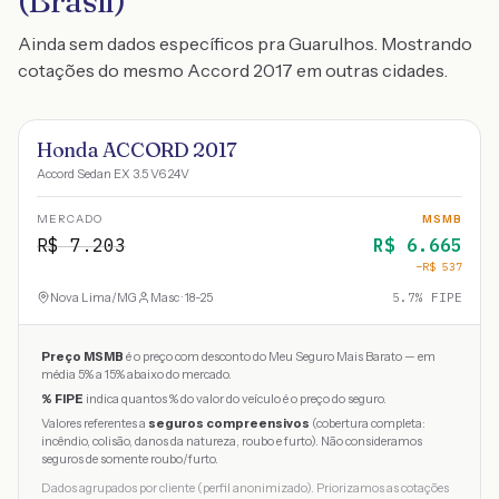
(Brasil)
Ainda sem dados específicos pra Guarulhos. Mostrando
cotações do mesmo Accord 2017 em outras cidades.
Honda ACCORD 2017
Accord Sedan EX 3.5 V6 24V
MERCADO
MSMB
R$
7.203
R$
6.665
−R$
537
Nova Lima
/
MG
Masc · 18-25
5.7
% FIPE
Preço MSMB
é o preço com desconto do Meu Seguro Mais Barato — em
média 5% a 15% abaixo do mercado.
% FIPE
indica quantos % do valor do veículo é o preço do seguro.
Valores referentes a
seguros compreensivos
(cobertura completa:
incêndio, colisão, danos da natureza, roubo e furto). Não consideramos
seguros de somente roubo/furto.
Dados agrupados por cliente (perfil anonimizado). Priorizamos as cotações