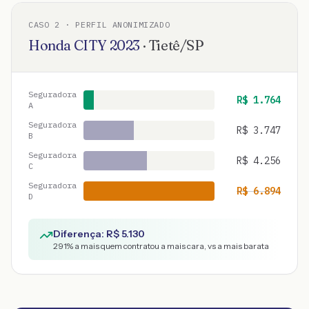
CASO
2
· PERFIL ANONIMIZADO
Honda
CITY
2023
·
Tietê
/
SP
Seguradora
R$
1.764
A
Seguradora
R$
3.747
B
Seguradora
R$
4.256
C
Seguradora
R$
6.894
D
Diferença: R$
5.130
291
% a mais quem contratou a mais cara, vs a mais barata