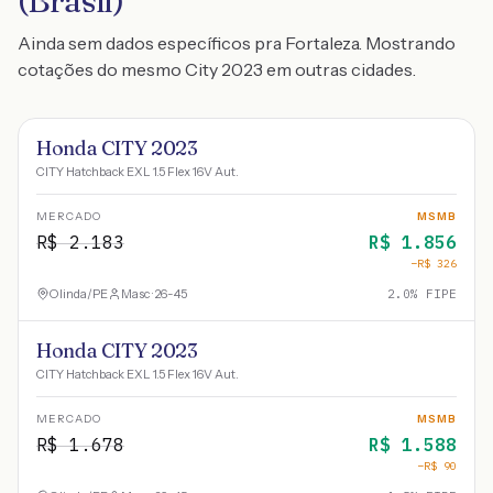
(Brasil)
Ainda sem dados específicos pra Fortaleza. Mostrando
cotações do mesmo City 2023 em outras cidades.
Honda CITY 2023
CITY Hatchback EXL 1.5 Flex 16V Aut.
MERCADO
MSMB
R$
2.183
R$
1.856
−R$
326
Olinda
/
PE
Masc · 26-45
2.0
% FIPE
Honda CITY 2023
CITY Hatchback EXL 1.5 Flex 16V Aut.
MERCADO
MSMB
R$
1.678
R$
1.588
−R$
90