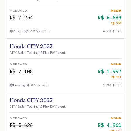
MERCADO
MSMB
R$
7.254
R$
6.689
−R$
565
Anápolis
/
GO
Masc · 45+
6.4
% FIPE
Honda CITY 2023
CITY Sedan Touring 1.5 Flex 16V 4p Aut.
MERCADO
MSMB
R$
2.108
R$
1.997
−R$
111
Brasília
/
DF
Masc · 45+
1.9
% FIPE
Honda CITY 2023
CITY Sedan Touring 1.5 Flex 16V 4p Aut.
MERCADO
MSMB
R$
5.626
R$
4.961
−R$
665