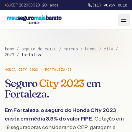
SUSEP 202068020 · 20+ anos
(11) 98957-8818
home
/
seguro de carro
/
marcas
/
honda
/
city
/
2023
/
fortaleza
HONDA
CITY
2023
·
FORTALEZA
/
CE
Seguro
City
2023
em
Fortaleza
.
Em
Fortaleza
, o seguro do
Honda
City
2023
custa em média
3.9
% do valor FIPE
. Cotação em
18 seguradoras considerando CEP, garagem e