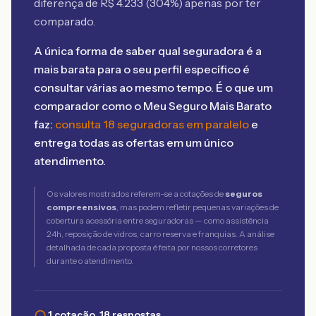
diferença de R$
4.233
(
304
%) apenas por ter
comparado.
A única forma de saber qual seguradora é a
mais barata para o seu perfil específico é
consultar várias ao mesmo tempo. É o que um
comparador como o Meu Seguro Mais Barato
faz:
consulta 18 seguradoras em paralelo
e
entrega todas as ofertas em um único
atendimento.
Os valores mostrados referem-se a cotações de
seguros
compreensivos
, mas podem refletir pequenas variações de
cobertura acessória entre seguradoras — como assistência
24h, reposição de vidros, carro reserva e franquias. A análise
detalhada de cada proposta é feita por nossos corretores
durante o atendimento.
1 cotação, 18 respostas