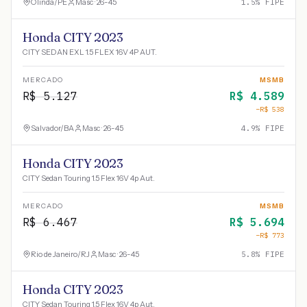
Olinda
/
PE
Masc · 26-45
1.5
% FIPE
Honda CITY 2023
CITY SEDAN EXL 1.5 FLEX 16V 4P AUT.
MERCADO
MSMB
R$
5.127
R$
4.589
−R$
538
Salvador
/
BA
Masc · 26-45
4.9
% FIPE
Honda CITY 2023
CITY Sedan Touring 1.5 Flex 16V 4p Aut.
MERCADO
MSMB
R$
6.467
R$
5.694
−R$
773
Rio de Janeiro
/
RJ
Masc · 26-45
5.8
% FIPE
Honda CITY 2023
CITY Sedan Touring 1.5 Flex 16V 4p Aut.