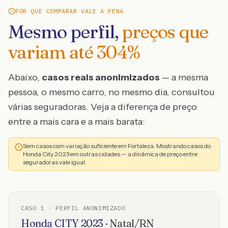
POR QUE COMPARAR VALE A PENA
Mesmo perfil,
preços que
variam até
304
%
Abaixo,
casos reais anonimizados
— a mesma
pessoa, o mesmo carro, no mesmo dia, consultou
várias seguradoras. Veja a diferença de preço
entre a mais cara e a mais barata:
Sem casos com variação suficiente em Fortaleza. Mostrando casos do
Honda City 2023 em outras cidades — a dinâmica de preço entre
seguradoras vale igual.
CASO
1
· PERFIL ANONIMIZADO
Honda
CITY
2023
·
Natal
/
RN