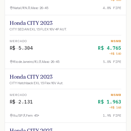
Natal
/
RN
Masc · 26-45
4.8
% FIPE
Honda CITY 2023
CITY SEDAN EXL 1.5 FLEX 16V 4P AUT.
MERCADO
MSMB
R$
5.304
R$
4.765
−R$
540
Rio de Janeiro
/
RJ
Masc · 26-45
5.0
% FIPE
Honda CITY 2023
CITY Hatchback EXL 1.5 Flex 16V Aut.
MERCADO
MSMB
R$
2.131
R$
1.963
−R$
168
Itu
/
SP
Fem · 45+
1.9
% FIPE
Honda CITY 2023