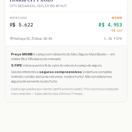
CITY SEDAN EXL 1.5 FLEX 16V 4P AUT.
MERCADO
MSMB
R$
5.622
R$
4.953
−R$
669
Palhoça
/
SC
Masc · 26-45
5.3
% FIPE
Preço MSMB
é o preço com desconto do Meu Seguro Mais Barato — em
média 5% a 15% abaixo do mercado.
% FIPE
indica quantos % do valor do veículo é o preço do seguro.
Valores referentes a
seguros compreensivos
(cobertura completa:
incêndio, colisão, danos da natureza, roubo e furto). Não consideramos
seguros de somente roubo/furto.
Dados agrupados por cliente (perfil anonimizado). Priorizamos as cotações
mais recentes — todas dentro dos últimos 7 meses.