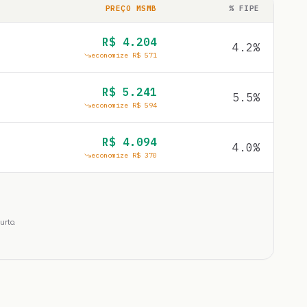
PREÇO MSMB
% FIPE
R$
4.204
4.2
%
economize R$
571
R$
5.241
5.5
%
economize R$
594
R$
4.094
4.0
%
economize R$
370
urto.