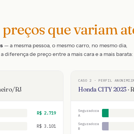
preços que variam a
os
— a mesma pessoa, o mesmo carro, no mesmo dia,
a diferença de preço entre a mais cara e a mais barata:
CASO
2
· PERFIL ANONIMIZ
neiro
/
RJ
Honda
CITY
2023
·
R
Seguradora
R$
2.719
A
Seguradora
R$
3.101
B