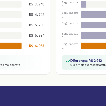
Seguradora
R$
3.948
C
Seguradora
R$
4.745
D
Seguradora
R$
5.280
E
Seguradora
R$
5.304
F
Seguradora
R$
6.963
G
Diferença: R$
2.912
vs a mais barata
61
% a mais quem contratou a