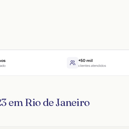
nos
+50 mil
cado
clientes atendidos
23 em Rio de Janeiro