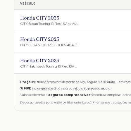
VEÍCULO
Honda CITY 2023
CITY Sedan Touring 1.5 Flex 16V 4p Aut.
Honda CITY 2023
CITY SEDAN EXL 1.5 FLEX 16V 4P AUT.
Honda CITY 2023
CITY Hatchback Touring 1.5 Flex 16V Aut
Preço MSMB
é o preço com desconto do Meu Seguro Mais Barato — em médi
% FIPE
indica quantos % do valor do veículo é o preço do seguro.
Valores referentes a
seguros compreensivos
(cobertura completa: incênd
Dados agrupados por cliente (perfil anonimizado). Priorizamos as cotações m