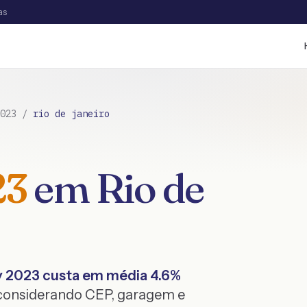
as
023
/
rio de janeiro
23
em
Rio de
y
2023
custa em média
4.6
%
 considerando CEP, garagem e