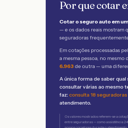
Por que cotar
Cotar o seguro auto em um
— e os dados reais mostram q
seguradoras frequentement
Em cotações processadas p
a mesma pessoa, no mesmo d
6.963
de outra — uma difer
A única forma de saber qual 
consultar várias ao mesmo 
faz:
consulta 18 seguradoras
atendimento.
Os valores mostrados referem-se a cotaç
entre seguradoras — como assistência 24h,
nossos corretores durante o atendimento.