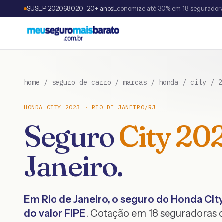
SUSEP 202068020 · 20+ anos
Economize até 30% em 18 segurador
home
/
seguro de carro
/
marcas
/
honda
/
city
/
2
HONDA
CITY
2023
·
RIO DE JANEIRO
/
RJ
Seguro
City
20
Janeiro
.
Em
Rio de Janeiro
, o seguro do
Honda
Cit
do valor FIPE
. Cotação em 18 seguradoras