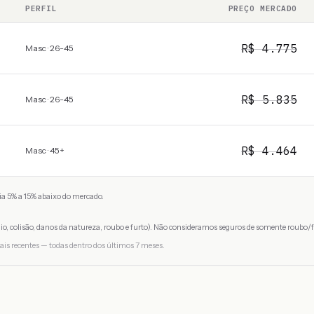
PERFIL
PREÇO MERCADO
R$
4.775
Masc · 26-45
R$
5.835
Masc · 26-45
R$
4.464
Masc · 45+
a 5% a 15% abaixo do mercado.
io, colisão, danos da natureza, roubo e furto). Não consideramos seguros de somente roubo/f
ais recentes — todas dentro dos últimos 7 meses.