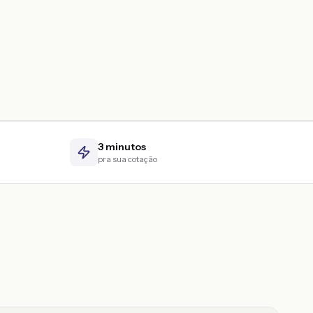
3 minutos
pra sua cotação