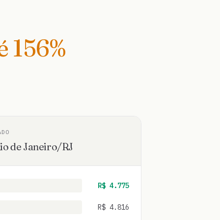
té
156
%
ADO
io de Janeiro
/
RJ
R$
4.775
R$
4.816