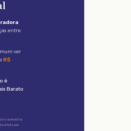
al
uradora
ças entre
omum ver
 e
R$
o é
is Barato
tura acessória
a é feita por