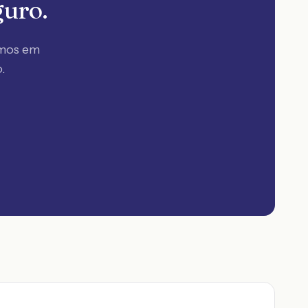
guro.
amos em
o
.