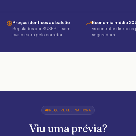
Preços idênticos ao balcão
Economia média 30
Regulados por SUSEP — sem
vs contratar direto na
custo extra pelo corretor
seguradora
PREÇO REAL, NA HORA
Viu uma prévia?