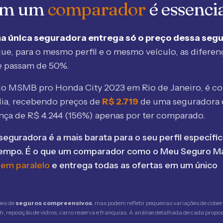
 em um
comparador
é essenci
a única seguradora entrega só o preço dessa seg
ue, para o mesmo perfil e o mesmo veículo, as diferen
e passam de 50%.
elo MSMB
pro Honda City 2023 em Rio de Janeiro
, é c
ia, recebendo preços de
R$
2.719
de uma seguradora
ença de R$
4.244
(
156
%) apenas por ter comparado.
seguradora é a mais barata para o seu perfil específic
tempo. É o que um comparador como o Meu Seguro Ma
 em paralelo
e entrega todas as ofertas em um único
ões de
seguros compreensivos
, mas podem refletir pequenas variações de cober
 reposição de vidros, carro reserva e franquias. A análise detalhada de cada propost