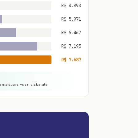
R$
4.893
R$
5.971
R$
6.467
R$
7.195
R$
7.687
 mais cara, vs a mais barata