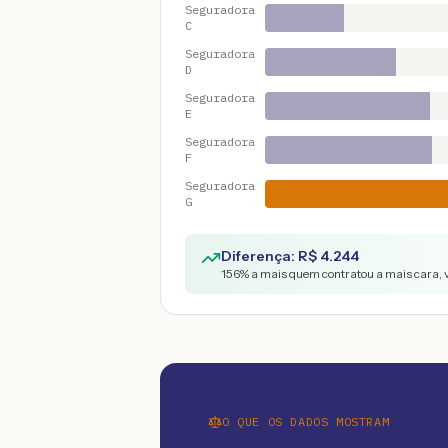
Seguradora
C
Seguradora
D
Seguradora
E
Seguradora
F
Seguradora
G
Diferença: R$
4.244
156
% a mais quem contratou a mais cara, 
O QUE OS DADOS MOSTRAM