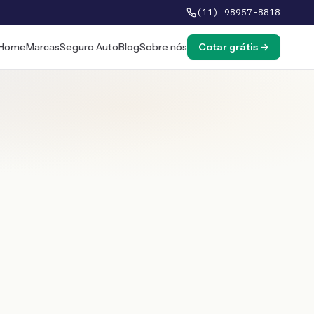
(11) 98957-8818
Home
Marcas
Seguro Auto
Blog
Sobre nós
Cotar grátis →