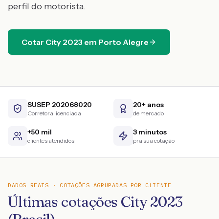
perfil do motorista.
Cotar
City
2023
em
Porto Alegre
SUSEP 202068020
20+ anos
Corretora licenciada
de mercado
+50 mil
3 minutos
clientes atendidos
pra sua cotação
DADOS REAIS · COTAÇÕES AGRUPADAS POR CLIENTE
Últimas cotações City 2023