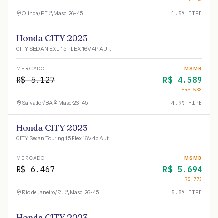
Olinda
/
PE
Masc · 26-45
1.5
% FIPE
Honda CITY 2023
CITY SEDAN EXL 1.5 FLEX 16V 4P AUT.
MERCADO
MSMB
R$
5.127
R$
4.589
−R$
538
Salvador
/
BA
Masc · 26-45
4.9
% FIPE
Honda CITY 2023
CITY Sedan Touring 1.5 Flex 16V 4p Aut.
MERCADO
MSMB
R$
6.467
R$
5.694
−R$
773
Rio de Janeiro
/
RJ
Masc · 26-45
5.8
% FIPE
Honda CITY 2023