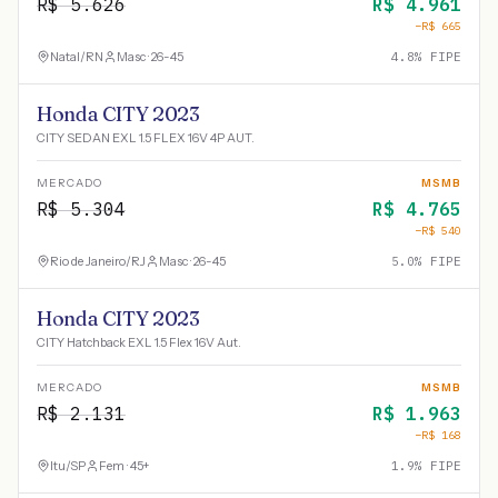
R$
5.626
R$
4.961
−R$
665
Natal
/
RN
Masc · 26-45
4.8
% FIPE
Honda CITY 2023
CITY SEDAN EXL 1.5 FLEX 16V 4P AUT.
MERCADO
MSMB
R$
5.304
R$
4.765
−R$
540
Rio de Janeiro
/
RJ
Masc · 26-45
5.0
% FIPE
Honda CITY 2023
CITY Hatchback EXL 1.5 Flex 16V Aut.
MERCADO
MSMB
R$
2.131
R$
1.963
−R$
168
Itu
/
SP
Fem · 45+
1.9
% FIPE