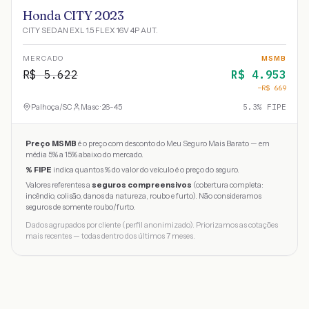
Honda CITY 2023
CITY SEDAN EXL 1.5 FLEX 16V 4P AUT.
MERCADO
MSMB
R$
5.622
R$
4.953
−R$
669
Palhoça
/
SC
Masc · 26-45
5.3
% FIPE
Preço MSMB
é o preço com desconto do Meu Seguro Mais Barato — em
média 5% a 15% abaixo do mercado.
% FIPE
indica quantos % do valor do veículo é o preço do seguro.
Valores referentes a
seguros compreensivos
(cobertura completa:
incêndio, colisão, danos da natureza, roubo e furto). Não consideramos
seguros de somente roubo/furto.
Dados agrupados por cliente (perfil anonimizado). Priorizamos as cotações
mais recentes — todas dentro dos últimos 7 meses.