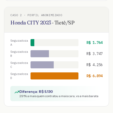
CASO
2
· PERFIL ANONIMIZADO
Honda
CITY
2023
·
Tietê
/
SP
Seguradora
R$
1.764
A
Seguradora
R$
3.747
B
Seguradora
R$
4.256
C
Seguradora
R$
6.894
D
Diferença: R$
5.130
291
% a mais quem contratou a mais cara, vs a mais barata