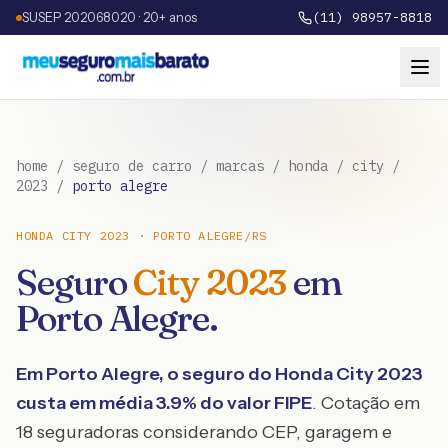
SUSEP 202068020 · 20+ anos
(11) 98957-8818
home
/
seguro de carro
/
marcas
/
honda
/
city
/
2023
/
porto alegre
HONDA
CITY
2023
·
PORTO ALEGRE
/
RS
Seguro
City
2023
em
Porto Alegre
.
Em
Porto Alegre
, o seguro do
Honda
City
2023
custa em média
3.9
% do valor FIPE
. Cotação em
18 seguradoras considerando CEP, garagem e