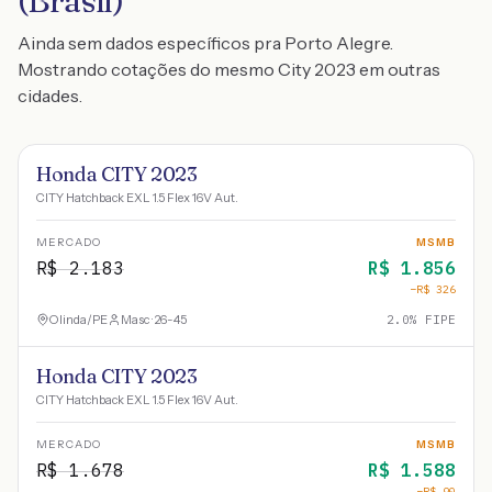
(Brasil)
Ainda sem dados específicos pra Porto Alegre.
Mostrando cotações do mesmo City 2023 em outras
cidades.
Honda CITY 2023
CITY Hatchback EXL 1.5 Flex 16V Aut.
MERCADO
MSMB
R$
2.183
R$
1.856
−R$
326
Olinda
/
PE
Masc · 26-45
2.0
% FIPE
Honda CITY 2023
CITY Hatchback EXL 1.5 Flex 16V Aut.
MERCADO
MSMB
R$
1.678
R$
1.588
−R$
90