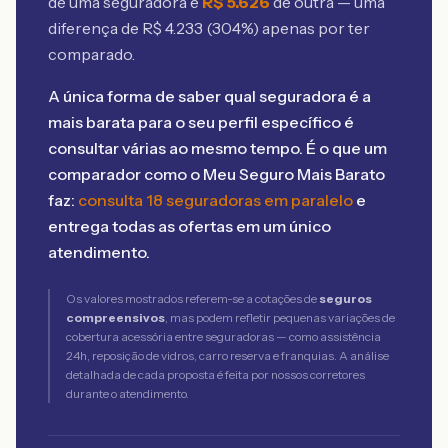
de uma seguradora e
R$
5.626
de outra — uma
diferença de R$
4.233
(
304
%) apenas por ter
comparado.
A única forma de saber qual seguradora é a
mais barata para o seu perfil específico é
consultar várias ao mesmo tempo. É o que um
comparador como o Meu Seguro Mais Barato
faz:
consulta 18 seguradoras em paralelo
e
entrega todas as ofertas em um único
atendimento.
Os valores mostrados referem-se a cotações de
seguros
compreensivos
, mas podem refletir pequenas variações de
cobertura acessória entre seguradoras — como assistência
24h, reposição de vidros, carro reserva e franquias. A análise
detalhada de cada proposta é feita por nossos corretores
durante o atendimento.