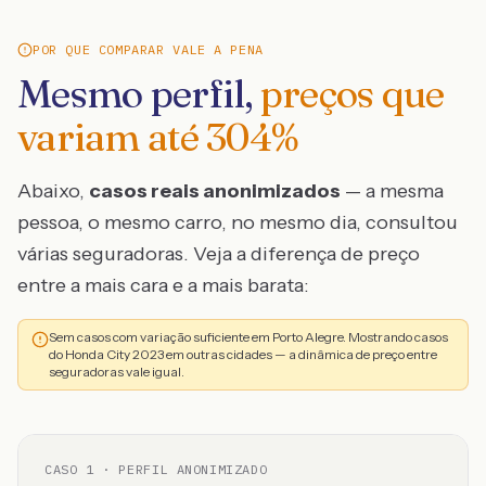
POR QUE COMPARAR VALE A PENA
Mesmo perfil,
preços que
variam até
304
%
Abaixo,
casos reais anonimizados
— a mesma
pessoa, o mesmo carro, no mesmo dia, consultou
várias seguradoras. Veja a diferença de preço
entre a mais cara e a mais barata:
Sem casos com variação suficiente em Porto Alegre. Mostrando casos
do Honda City 2023 em outras cidades — a dinâmica de preço entre
seguradoras vale igual.
CASO
1
· PERFIL ANONIMIZADO