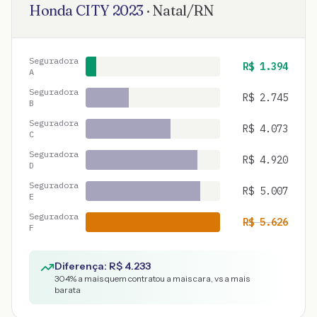
Honda
CITY
2023
·
Natal
/
RN
Seguradora
R$
1.394
A
Seguradora
R$
2.745
B
Seguradora
R$
4.073
C
Seguradora
R$
4.920
D
Seguradora
R$
5.007
E
Seguradora
R$
5.626
F
Diferença: R$
4.233
304
% a mais quem contratou a mais cara, vs a mais
barata