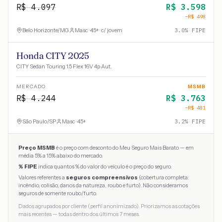
R$
4.097
R$
3.598
−R$
498
Belo Horizonte
/
MG
Masc · 45+ · c/ jovem
3.0
% FIPE
Honda CITY 2025
CITY Sedan Touring 1.5 Flex 16V 4p Aut.
MERCADO
MSMB
R$
4.244
R$
3.763
−R$
481
São Paulo
/
SP
Masc · 45+
3.2
% FIPE
Preço MSMB
é o preço com desconto do Meu Seguro Mais Barato — em
média 5% a 15% abaixo do mercado.
% FIPE
indica quantos % do valor do veículo é o preço do seguro.
Valores referentes a
seguros compreensivos
(cobertura completa:
incêndio, colisão, danos da natureza, roubo e furto). Não consideramos
seguros de somente roubo/furto.
Dados agrupados por cliente (perfil anonimizado). Priorizamos as cotações
mais recentes — todas dentro dos últimos 7 meses.