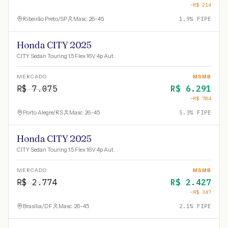
−R$
214
Ribeirão Preto
/
SP
Masc · 26-45
1.9
% FIPE
Honda CITY 2025
CITY Sedan Touring 1.5 Flex 16V 4p Aut.
MERCADO
MSMB
R$
7.075
R$
6.291
−R$
784
Porto Alegre
/
RS
Masc · 26-45
5.3
% FIPE
Honda CITY 2025
CITY Sedan Touring 1.5 Flex 16V 4p Aut.
MERCADO
MSMB
R$
2.774
R$
2.427
−R$
347
Brasília
/
DF
Masc · 26-45
2.1
% FIPE