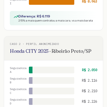
R$
8.963
I
Diferença: R$
6.119
215
% a mais quem contratou a mais cara, vs a mais barata
CASO
2
· PERFIL ANONIMIZADO
Honda
CITY
2025
·
Ribeirão Preto
/
SP
Seguradora
R$
2.050
A
Seguradora
R$
2.116
B
Seguradora
R$
2.210
C
Seguradora
R$
2.226
D