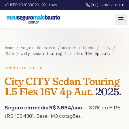
SUSEP 202068020 · 20+ anos
(11) 98957-8818
home
/
seguro de carro
/
marcas
/
honda
/
city
/
2025
/
city sedan touring 1.5 flex 16v 4p aut.
VERSÃO ESPECÍFICA
City
CITY Sedan Touring
1.5 Flex 16V 4p Aut.
2025
.
Seguro em média R$
3.994
/ano
— 3.0% do FIPE
(R$ 133.438)
. Base:
143
cotações.