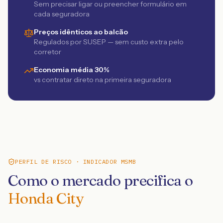
Sem precisar ligar ou preencher formulário em
cada seguradora
Preços idênticos ao balcão
Regulados por SUSEP — sem custo extra pelo
corretor
Economia média 30%
vs contratar direto na primeira seguradora
PERFIL DE RISCO · INDICADOR MSMB
Como o mercado precifica o
Honda City