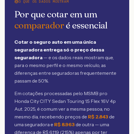
O QUE OS DADOS MOSTRAM
Por que cotar em um
comparador
é essencial
Cotar o seguro auto em uma única
seguradora entrega só o preço dessa
seguradora
— e os dados reais mostram que,
para o mesmo perfil e o mesmo veículo, as
diferenças entre seguradoras frequentemente
passam de 50%.
Em cotações processadas pelo MSMB
pro
Honda City CITY Sedan Touring 1.5 Flex 16V 4p
Aut. 2025
, é comum ver a mesma pessoa, no
mesmo dia, recebendo preços de
R$
2.843
de
uma seguradora e
R$
8.963
de outra — uma
diferença de R$
6.119
(
215
%) apenas por ter