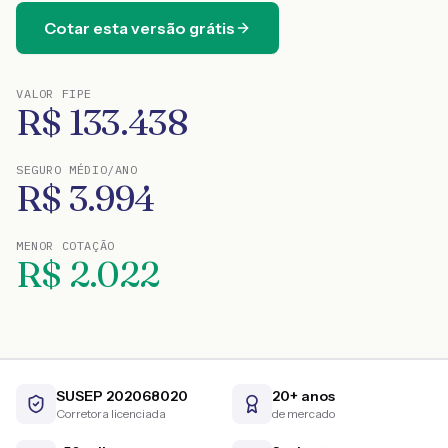
Cotar esta versão grátis
VALOR FIPE
R$
133.438
SEGURO MÉDIO/ANO
R$
3.994
MENOR COTAÇÃO
R$
2.022
SUSEP 202068020
20+ anos
Corretora licenciada
de mercado