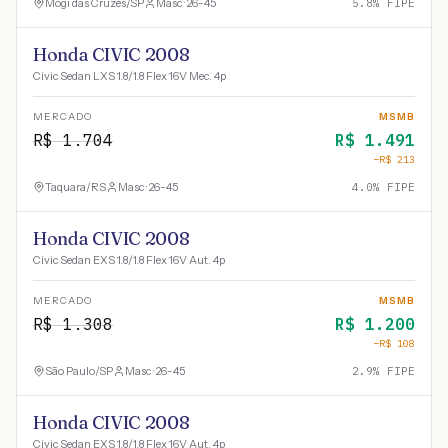
Mogi das Cruzes
/
SP
Masc · 26-45
5.8
% FIPE
Honda CIVIC 2008
Civic Sedan LXS 1.8/1.8 Flex 16V Mec. 4p
MERCADO
MSMB
R$
1.704
R$
1.491
−R$
213
Taquara
/
RS
Masc · 26-45
4.0
% FIPE
Honda CIVIC 2008
Civic Sedan EXS 1.8/1.8 Flex 16V Aut. 4p
MERCADO
MSMB
R$
1.308
R$
1.200
−R$
108
São Paulo
/
SP
Masc · 26-45
2.9
% FIPE
Honda CIVIC 2008
Civic Sedan EXS 1.8/1.8 Flex 16V Aut. 4p