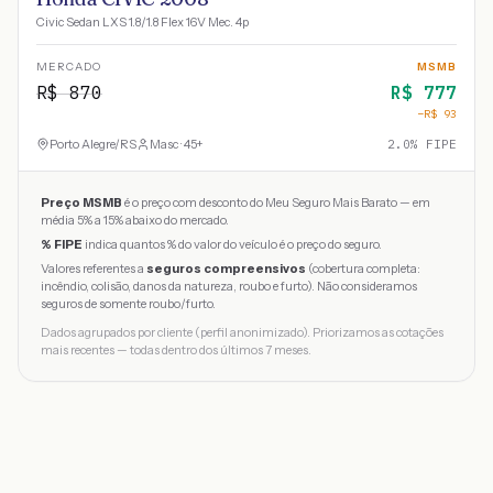
Civic Sedan LXS 1.8/1.8 Flex 16V Mec. 4p
MERCADO
MSMB
R$
870
R$
777
−R$
93
Porto Alegre
/
RS
Masc · 45+
2.0
% FIPE
Preço MSMB
é o preço com desconto do Meu Seguro Mais Barato — em
média 5% a 15% abaixo do mercado.
% FIPE
indica quantos % do valor do veículo é o preço do seguro.
Valores referentes a
seguros compreensivos
(cobertura completa:
incêndio, colisão, danos da natureza, roubo e furto). Não consideramos
seguros de somente roubo/furto.
Dados agrupados por cliente (perfil anonimizado). Priorizamos as cotações
mais recentes — todas dentro dos últimos 7 meses.