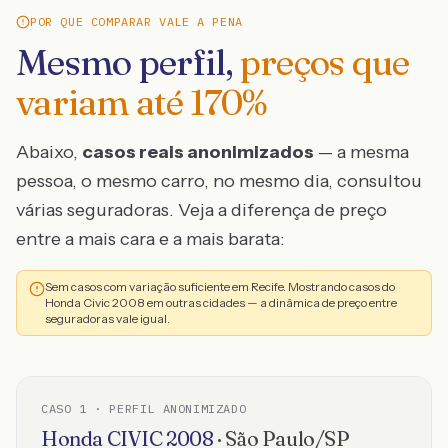
POR QUE COMPARAR VALE A PENA
Mesmo perfil,
preços que
variam até
170
%
Abaixo,
casos reais anonimizados
— a mesma
pessoa, o mesmo carro, no mesmo dia, consultou
várias seguradoras. Veja a diferença de preço
entre a mais cara e a mais barata:
Sem casos com variação suficiente em Recife. Mostrando casos do
Honda Civic 2008 em outras cidades — a dinâmica de preço entre
seguradoras vale igual.
CASO
1
· PERFIL ANONIMIZADO
Honda
CIVIC
2008
·
São Paulo
/
SP