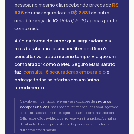
pessoa, no mesmo dia, recebendo preços de
R$
936
de uma seguradora e
R$
2.531
de outra —
uma diferença de R$
1.595
(
170
%) apenas por ter
comparado.
A única forma de saber qual seguradora é a
mais barata para o seu perfil específico é
consultar várias ao mesmo tempo. É o que um
comparador como o Meu Seguro Mais Barato
faz:
consulta 18 seguradoras em paralelo
e
entrega todas as ofertas em um único
atendimento.
Os valores mostrados referem-se a cotações de
seguros
compreensivos
, mas podem refletir pequenas variações de
cobertura acessória entre seguradoras — como assistência
24h, reposição de vidros, carro reserva e franquias. A análise
detalhada de cada proposta é feita por nossos corretores
durante o atendimento.