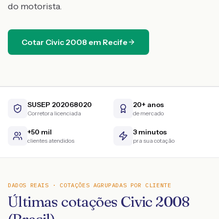
do motorista.
Cotar
Civic
2008
em
Recife
SUSEP 202068020
20+ anos
Corretora licenciada
de mercado
+50 mil
3 minutos
clientes atendidos
pra sua cotação
DADOS REAIS · COTAÇÕES AGRUPADAS POR CLIENTE
Últimas cotações Civic 2008