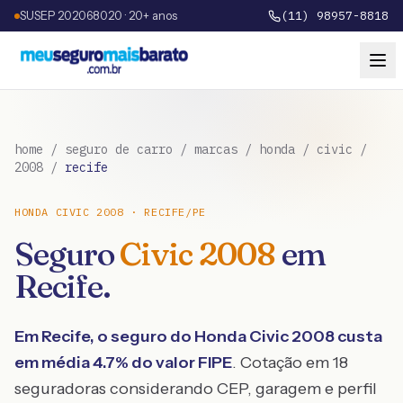
SUSEP 202068020 · 20+ anos
(11) 98957-8818
home
/
seguro de carro
/
marcas
/
honda
/
civic
/
2008
/
recife
HONDA
CIVIC
2008
·
RECIFE
/
PE
Seguro
Civic
2008
em
Recife
.
Em
Recife
, o seguro do
Honda
Civic
2008
custa
em média
4.7
% do valor FIPE
. Cotação em 18
seguradoras considerando CEP, garagem e perfil