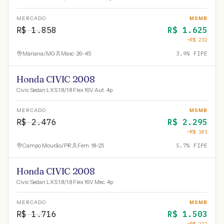
MERCADO
MSMB
R$
1.858
R$
1.625
−R$
232
Mariana
/
MG
Masc · 26-45
3.9
% FIPE
Honda CIVIC 2008
Civic Sedan LXS 1.8/1.8 Flex 16V Aut. 4p
MERCADO
MSMB
R$
2.476
R$
2.295
−R$
181
Campo Mourão
/
PR
Fem · 18-25
5.7
% FIPE
Honda CIVIC 2008
Civic Sedan LXS 1.8/1.8 Flex 16V Mec. 4p
MERCADO
MSMB
R$
1.716
R$
1.503
−R$
212