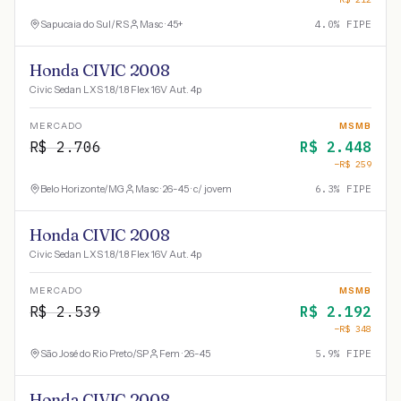
Sapucaia do Sul
/
RS
Masc · 45+
4.0
% FIPE
Honda CIVIC 2008
Civic Sedan LXS 1.8/1.8 Flex 16V Aut. 4p
MERCADO
MSMB
R$
2.706
R$
2.448
−R$
259
Belo Horizonte
/
MG
Masc · 26-45 · c/ jovem
6.3
% FIPE
Honda CIVIC 2008
Civic Sedan LXS 1.8/1.8 Flex 16V Aut. 4p
MERCADO
MSMB
R$
2.539
R$
2.192
−R$
348
São José do Rio Preto
/
SP
Fem · 26-45
5.9
% FIPE
Honda CIVIC 2008