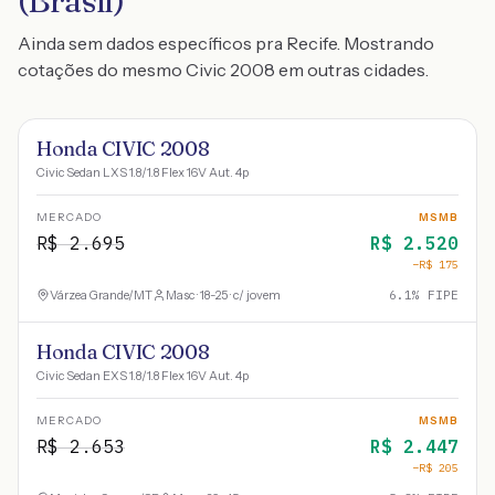
(Brasil)
Ainda sem dados específicos pra Recife. Mostrando
cotações do mesmo Civic 2008 em outras cidades.
Honda CIVIC 2008
Civic Sedan LXS 1.8/1.8 Flex 16V Aut. 4p
MERCADO
MSMB
R$
2.695
R$
2.520
−R$
175
Várzea Grande
/
MT
Masc · 18-25 · c/ jovem
6.1
% FIPE
Honda CIVIC 2008
Civic Sedan EXS 1.8/1.8 Flex 16V Aut. 4p
MERCADO
MSMB
R$
2.653
R$
2.447
−R$
205