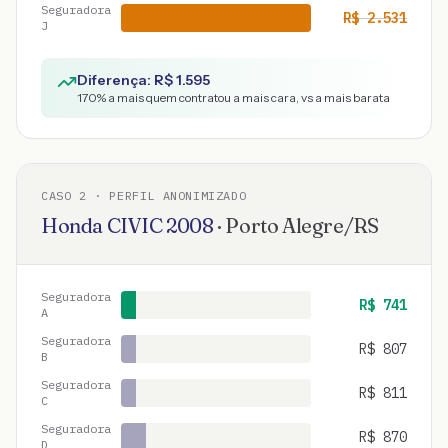
Seguradora
R$
2.531
J
Diferença: R$
1.595
170
% a mais quem contratou a mais cara, vs a mais barata
CASO
2
· PERFIL ANONIMIZADO
Honda
CIVIC
2008
·
Porto Alegre
/
RS
Seguradora
R$
741
A
Seguradora
R$
807
B
Seguradora
R$
811
C
Seguradora
R$
870
D