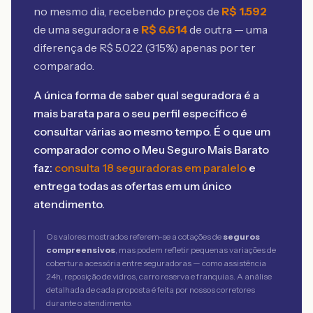
no mesmo dia, recebendo preços de
R$
1.592
de uma seguradora e
R$
6.614
de outra — uma
diferença de R$
5.022
(
315
%) apenas por ter
comparado.
A única forma de saber qual seguradora é a
mais barata para o seu perfil específico é
consultar várias ao mesmo tempo. É o que um
comparador como o Meu Seguro Mais Barato
faz:
consulta 18 seguradoras em paralelo
e
entrega todas as ofertas em um único
atendimento.
Os valores mostrados referem-se a cotações de
seguros
compreensivos
, mas podem refletir pequenas variações de
cobertura acessória entre seguradoras — como assistência
24h, reposição de vidros, carro reserva e franquias. A análise
detalhada de cada proposta é feita por nossos corretores
durante o atendimento.