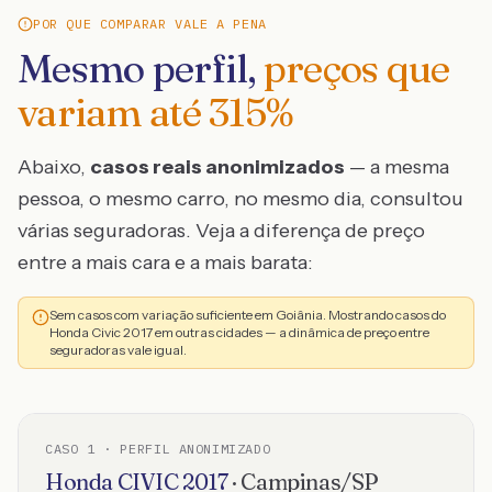
POR QUE COMPARAR VALE A PENA
Mesmo perfil,
preços que
variam até
315
%
Abaixo,
casos reais anonimizados
— a mesma
pessoa, o mesmo carro, no mesmo dia, consultou
várias seguradoras. Veja a diferença de preço
entre a mais cara e a mais barata:
Sem casos com variação suficiente em Goiânia. Mostrando casos do
Honda Civic 2017 em outras cidades — a dinâmica de preço entre
seguradoras vale igual.
CASO
1
· PERFIL ANONIMIZADO
Honda
CIVIC
2017
·
Campinas
/
SP