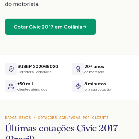
do motorista.
Cotar
Civic
2017
em
Goiânia
SUSEP 202068020
20+ anos
Corretora licenciada
de mercado
+50 mil
3 minutos
clientes atendidos
pra sua cotação
DADOS REAIS · COTAÇÕES AGRUPADAS POR CLIENTE
Últimas cotações Civic 2017