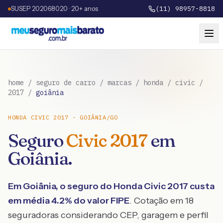
SUSEP 202068020 · 20+ anos
(11) 98957-8818
home
/
seguro de carro
/
marcas
/
honda
/
civic
/
2017
/
goiânia
HONDA
CIVIC
2017
·
GOIÂNIA
/
GO
Seguro
Civic
2017
em
Goiânia
.
Em
Goiânia
, o seguro do
Honda
Civic
2017
custa
em média
4.2
% do valor FIPE
. Cotação em 18
seguradoras considerando CEP, garagem e perfil