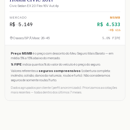
Civic Sedan EX 2.0 Flex 16V Aut.4p
MERCADO
MSMB
R$
5.149
R$
4.533
−R$
616
Osasco
/
SP
Masc · 26-45
5.0
% FIPE
Preço MSMB
é o preço com desconto do Meu Seguro Mais Barato — em
média 5% a 15% abaixo do mercado.
% FIPE
indica quantos % do valor do veículo é o preço do seguro.
Valores referentes a
seguros compreensivos
(cobertura completa:
incêndio, colisão, danos da natureza, roubo e furto). Não consideramos
seguros de somente roubo/furto.
Dados agrupados por cliente (perfil anonimizado). Priorizamos as cotações
mais recentes — todas dentro dos últimos 7 meses.