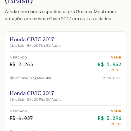
(Brasil)
Ainda sem dados específicos pra Goiânia. Mostrando
cotações do mesmo Civic 2017 em outras cidades.
Honda CIVIC 2017
Civic Sedan EXL 2.0 Flex 16V Aut.4p
MERCADO
MSMB
R$
2.265
R$
1.952
−R$
313
Campinas
/
SP
Masc · 45+
2.2
% FIPE
Honda CIVIC 2017
Civic Sedan EXL 2.0 Flex 16V Aut.4p
MERCADO
MSMB
R$
6.037
R$
5.296
−R$
742