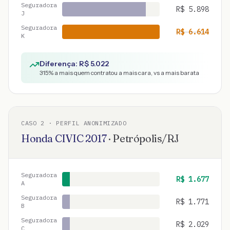
Seguradora
R$
5.898
J
Seguradora
R$
6.614
K
Diferença: R$
5.022
315
% a mais quem contratou a mais cara, vs a mais barata
CASO
2
· PERFIL ANONIMIZADO
Honda
CIVIC
2017
·
Petrópolis
/
RJ
Seguradora
R$
1.677
A
Seguradora
R$
1.771
B
Seguradora
R$
2.029
C