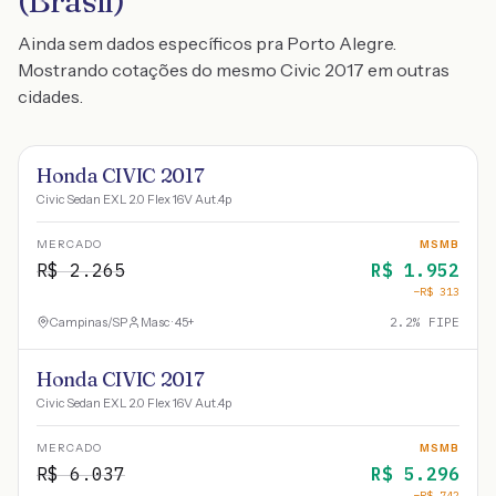
(Brasil)
Ainda sem dados específicos pra Porto Alegre.
Mostrando cotações do mesmo Civic 2017 em outras
cidades.
Honda CIVIC 2017
Civic Sedan EXL 2.0 Flex 16V Aut.4p
MERCADO
MSMB
R$
2.265
R$
1.952
−R$
313
Campinas
/
SP
Masc · 45+
2.2
% FIPE
Honda CIVIC 2017
Civic Sedan EXL 2.0 Flex 16V Aut.4p
MERCADO
MSMB
R$
6.037
R$
5.296
−R$
742