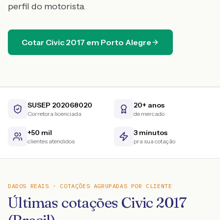
perfil do motorista.
Cotar
Civic
2017
em
Porto Alegre
SUSEP 202068020
20+ anos
Corretora licenciada
de mercado
+50 mil
3 minutos
clientes atendidos
pra sua cotação
DADOS REAIS · COTAÇÕES AGRUPADAS POR CLIENTE
Últimas cotações Civic 2017