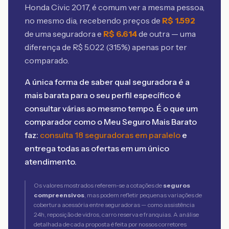
Honda Civic 2017
, é comum ver a mesma pessoa,
no mesmo dia, recebendo preços de
R$
1.592
de uma seguradora e
R$
6.614
de outra — uma
diferença de R$
5.022
(
315
%) apenas por ter
comparado.
A única forma de saber qual seguradora é a
mais barata para o seu perfil específico é
consultar várias ao mesmo tempo. É o que um
comparador como o Meu Seguro Mais Barato
faz:
consulta 18 seguradoras em paralelo
e
entrega todas as ofertas em um único
atendimento.
Os valores mostrados referem-se a cotações de
seguros
compreensivos
, mas podem refletir pequenas variações de
cobertura acessória entre seguradoras — como assistência
24h, reposição de vidros, carro reserva e franquias. A análise
detalhada de cada proposta é feita por nossos corretores