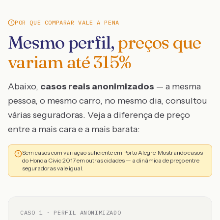
POR QUE COMPARAR VALE A PENA
Mesmo perfil,
preços que
variam até
315
%
Abaixo,
casos reais anonimizados
— a mesma
pessoa, o mesmo carro, no mesmo dia, consultou
várias seguradoras. Veja a diferença de preço
entre a mais cara e a mais barata:
Sem casos com variação suficiente em Porto Alegre. Mostrando casos
do Honda Civic 2017 em outras cidades — a dinâmica de preço entre
seguradoras vale igual.
CASO
1
· PERFIL ANONIMIZADO