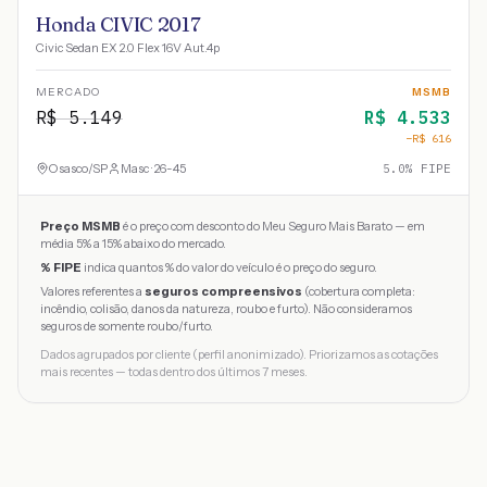
Honda CIVIC 2017
Civic Sedan EX 2.0 Flex 16V Aut.4p
MERCADO
MSMB
R$
5.149
R$
4.533
−R$
616
Osasco
/
SP
Masc · 26-45
5.0
% FIPE
Preço MSMB
é o preço com desconto do Meu Seguro Mais Barato — em
média 5% a 15% abaixo do mercado.
% FIPE
indica quantos % do valor do veículo é o preço do seguro.
Valores referentes a
seguros compreensivos
(cobertura completa:
incêndio, colisão, danos da natureza, roubo e furto). Não consideramos
seguros de somente roubo/furto.
Dados agrupados por cliente (perfil anonimizado). Priorizamos as cotações
mais recentes — todas dentro dos últimos 7 meses.