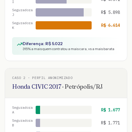
I
Seguradora
R$
5.898
J
Seguradora
R$
6.614
K
Diferença: R$
5.022
315
% a mais quem contratou a mais cara, vs a mais barata
CASO
2
· PERFIL ANONIMIZADO
Honda
CIVIC
2017
·
Petrópolis
/
RJ
Seguradora
R$
1.677
A
Seguradora
R$
1.771
B