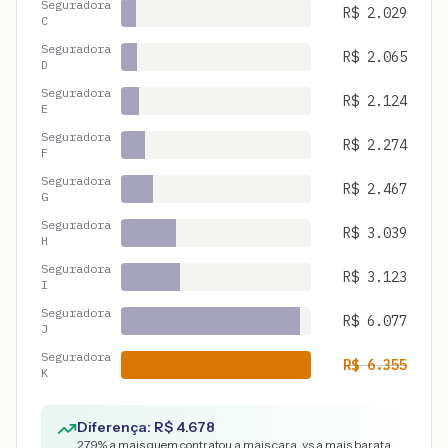
Seguradora
R$
2.029
C
Seguradora
R$
2.065
D
Seguradora
R$
2.124
E
Seguradora
R$
2.274
F
Seguradora
R$
2.467
G
Seguradora
R$
3.039
H
Seguradora
R$
3.123
I
Seguradora
R$
6.077
J
Seguradora
R$
6.355
K
Diferença: R$
4.678
279
% a mais quem contratou a mais cara, vs a mais barata