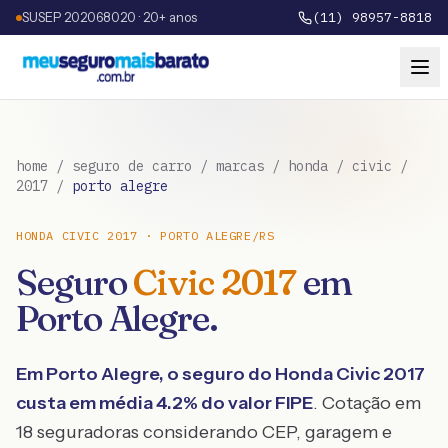
SUSEP 202068020 · 20+ anos
(11) 98957-8818
home
/
seguro de carro
/
marcas
/
honda
/
civic
/
2017
/
porto alegre
HONDA
CIVIC
2017
·
PORTO ALEGRE
/
RS
Seguro
Civic
2017
em
Porto Alegre
.
Em
Porto Alegre
, o seguro do
Honda
Civic
2017
custa em média
4.2
% do valor FIPE
. Cotação em
18 seguradoras considerando CEP, garagem e