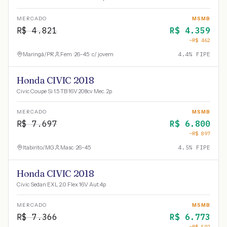
MERCADO
MSMB
R$
4.821
R$
4.359
−R$
462
Maringá
/
PR
Fem · 26-45 · c/ jovem
4.4
% FIPE
Honda CIVIC 2018
Civic Coupe Si 1.5 TB 16V 208cv Mec. 2p
MERCADO
MSMB
R$
7.697
R$
6.800
−R$
897
Itabirito
/
MG
Masc · 26-45
4.5
% FIPE
Honda CIVIC 2018
Civic Sedan EXL 2.0 Flex 16V Aut.4p
MERCADO
MSMB
R$
7.366
R$
6.773
−R$
592