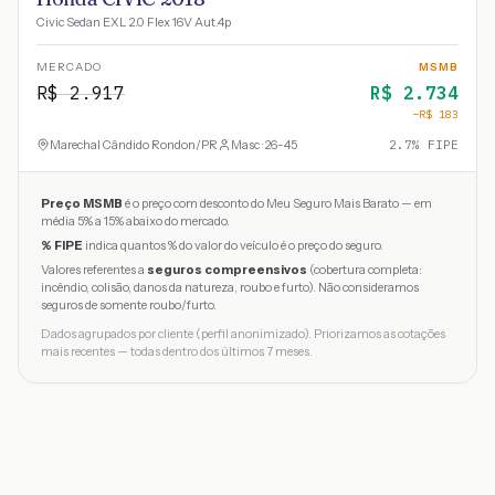
Civic Sedan EXL 2.0 Flex 16V Aut.4p
MERCADO
MSMB
R$
2.917
R$
2.734
−R$
183
Marechal Cândido Rondon
/
PR
Masc · 26-45
2.7
% FIPE
Preço MSMB
é o preço com desconto do Meu Seguro Mais Barato — em
média 5% a 15% abaixo do mercado.
% FIPE
indica quantos % do valor do veículo é o preço do seguro.
Valores referentes a
seguros compreensivos
(cobertura completa:
incêndio, colisão, danos da natureza, roubo e furto). Não consideramos
seguros de somente roubo/furto.
Dados agrupados por cliente (perfil anonimizado). Priorizamos as cotações
mais recentes — todas dentro dos últimos 7 meses.