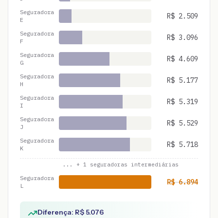
Seguradora
R$
2.509
E
Seguradora
R$
3.096
F
Seguradora
R$
4.609
G
Seguradora
R$
5.177
H
Seguradora
R$
5.319
I
Seguradora
R$
5.529
J
Seguradora
R$
5.718
K
... +
1
seguradoras intermediárias
Seguradora
R$
6.894
L
Diferença: R$
5.076