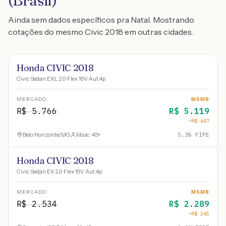
(Brasil)
Ainda sem dados específicos pra Natal. Mostrando
cotações do mesmo Civic 2018 em outras cidades.
Honda CIVIC 2018
Civic Sedan EXL 2.0 Flex 16V Aut.4p
MERCADO
MSMB
R$
5.766
R$
5.119
−R$
647
Belo Horizonte
/
MG
Masc · 45+
5.3
% FIPE
Honda CIVIC 2018
Civic Sedan EX 2.0 Flex 16V Aut.4p
MERCADO
MSMB
R$
2.534
R$
2.289
−R$
245