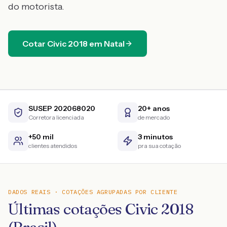
do motorista.
Cotar
Civic
2018
em
Natal
SUSEP 202068020
20+ anos
Corretora licenciada
de mercado
+50 mil
3 minutos
clientes atendidos
pra sua cotação
DADOS REAIS · COTAÇÕES AGRUPADAS POR CLIENTE
Últimas cotações Civic 2018