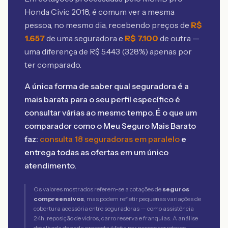
Honda Civic 2018
, é comum ver a mesma
pessoa, no mesmo dia, recebendo preços de
R$
1.657
de uma seguradora e
R$
7.100
de outra —
uma diferença de R$
5.443
(
328
%) apenas por
ter comparado.
A única forma de saber qual seguradora é a
mais barata para o seu perfil específico é
consultar várias ao mesmo tempo. É o que um
comparador como o Meu Seguro Mais Barato
faz:
consulta 18 seguradoras em paralelo
e
entrega todas as ofertas em um único
atendimento.
Os valores mostrados referem-se a cotações de
seguros
compreensivos
, mas podem refletir pequenas variações de
cobertura acessória entre seguradoras — como assistência
24h, reposição de vidros, carro reserva e franquias. A análise
detalhada de cada proposta é feita por nossos corretores