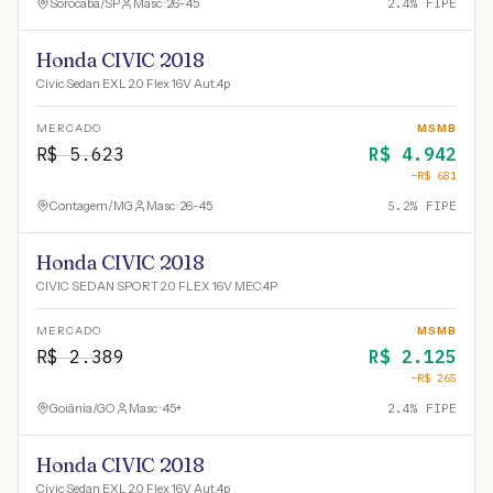
Sorocaba
/
SP
Masc · 26-45
2.4
% FIPE
Honda CIVIC 2018
Civic Sedan EXL 2.0 Flex 16V Aut.4p
MERCADO
MSMB
R$
5.623
R$
4.942
−R$
681
Contagem
/
MG
Masc · 26-45
5.2
% FIPE
Honda CIVIC 2018
CIVIC SEDAN SPORT 2.0 FLEX 16V MEC.4P
MERCADO
MSMB
R$
2.389
R$
2.125
−R$
265
Goiânia
/
GO
Masc · 45+
2.4
% FIPE
Honda CIVIC 2018
Civic Sedan EXL 2.0 Flex 16V Aut.4p