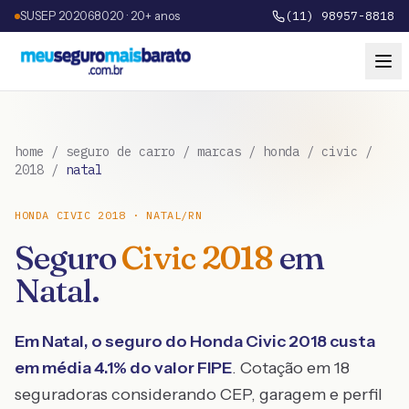
SUSEP 202068020 · 20+ anos
(11) 98957-8818
home
/
seguro de carro
/
marcas
/
honda
/
civic
/
2018
/
natal
HONDA
CIVIC
2018
·
NATAL
/
RN
Seguro
Civic
2018
em
Natal
.
Em
Natal
, o seguro do
Honda
Civic
2018
custa
em média
4.1
% do valor FIPE
. Cotação em 18
seguradoras considerando CEP, garagem e perfil