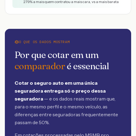
279
% a mais quem contratou a mais cara, vs a mais barata
O QUE OS DADOS MOSTRAM
Por que cotar em um
comparador
é essencial
Cotar o seguro auto em uma única
seguradora entrega só o preço dessa
seguradora
— e os dados reais mostram que,
para o mesmo perfil e o mesmo veículo, as
diferenças entre seguradoras frequentemente
passam de 50%.
Em cotações processadas pelo MSMB
pro