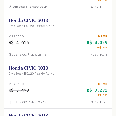
Fortaleza
/
CE
Masc · 26-45
6.8
% FIPE
Honda CIVIC 2018
Civic Sedan EXL 2.0 Flex 16V Aut.4p
MERCADO
MSMB
R$
4.615
R$
4.029
−R$
585
Goiânia
/
GO
Masc · 26-45
4.3
% FIPE
Honda CIVIC 2018
Civic Sedan EXL 2.0 Flex 16V Aut.4p
MERCADO
MSMB
R$
3.470
R$
3.271
−R$
198
Goiânia
/
GO
Masc · 26-45
3.2
% FIPE
Honda CIVIC 2018