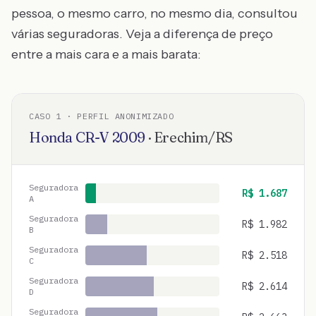
pessoa, o mesmo carro, no mesmo dia, consultou
várias seguradoras. Veja a diferença de preço
entre a mais cara e a mais barata:
CASO
1
· PERFIL ANONIMIZADO
Honda
CR-V
2009
·
Erechim
/
RS
Seguradora
R$
1.687
A
Seguradora
R$
1.982
B
Seguradora
R$
2.518
C
Seguradora
R$
2.614
D
Seguradora