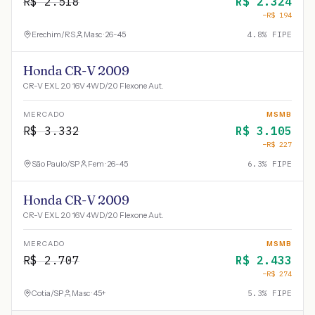
R$
2.518
R$
2.324
−R$
194
Erechim
/
RS
Masc · 26-45
4.8
% FIPE
Honda CR-V 2009
CR-V EXL 2.0 16V 4WD/2.0 Flexone Aut.
MERCADO
MSMB
R$
3.332
R$
3.105
−R$
227
São Paulo
/
SP
Fem · 26-45
6.3
% FIPE
Honda CR-V 2009
CR-V EXL 2.0 16V 4WD/2.0 Flexone Aut.
MERCADO
MSMB
R$
2.707
R$
2.433
−R$
274
Cotia
/
SP
Masc · 45+
5.3
% FIPE