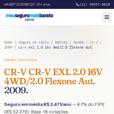
SUSEP 202068020 · 20+ anos
(11) 98957-8818
home
/
seguro de carro
/
marcas
/
honda
/
cr-v
/
2009
/
cr-v exl 2.0 16v 4wd/2.0 flexone aut.
VERSÃO ESPECÍFICA
CR-V
CR-V EXL 2.0 16V
4WD/2.0 Flexone Aut.
2009
.
Seguro em média R$
2.471
/ano
— 4.7% do FIPE
(R$ 52.379)
. Base:
16
cotações.