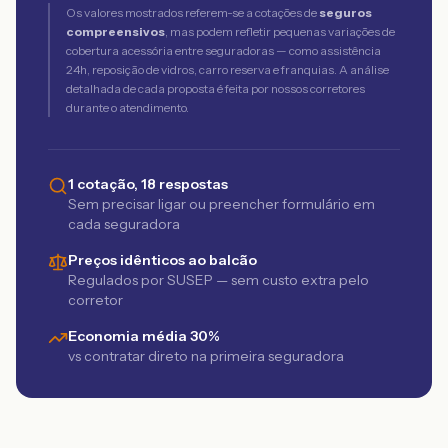
Os valores mostrados referem-se a cotações de
seguros
compreensivos
, mas podem refletir pequenas variações de
cobertura acessória entre seguradoras — como assistência
24h, reposição de vidros, carro reserva e franquias. A análise
detalhada de cada proposta é feita por nossos corretores
durante o atendimento.
1 cotação, 18 respostas
Sem precisar ligar ou preencher formulário em
cada seguradora
Preços idênticos ao balcão
Regulados por SUSEP — sem custo extra pelo
corretor
Economia média 30%
vs contratar direto na primeira seguradora