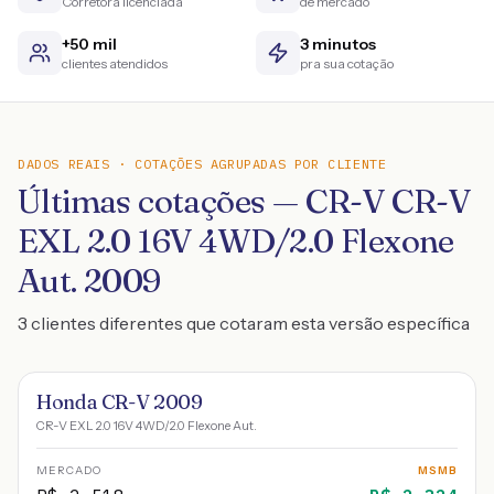
Corretora licenciada
de mercado
+50 mil
3 minutos
clientes atendidos
pra sua cotação
DADOS REAIS · COTAÇÕES AGRUPADAS POR CLIENTE
Últimas cotações — CR-V CR-V
EXL 2.0 16V 4WD/2.0 Flexone
Aut. 2009
3 clientes diferentes que cotaram esta versão específica
Honda CR-V 2009
CR-V EXL 2.0 16V 4WD/2.0 Flexone Aut.
MERCADO
MSMB