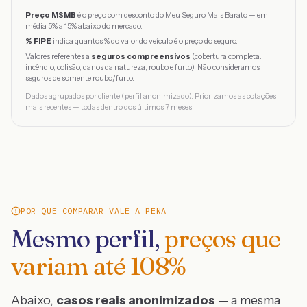
Preço MSMB
é o preço com desconto do Meu Seguro Mais Barato — em
média 5% a 15% abaixo do mercado.
% FIPE
indica quantos % do valor do veículo é o preço do seguro.
Valores referentes a
seguros compreensivos
(cobertura completa:
incêndio, colisão, danos da natureza, roubo e furto). Não consideramos
seguros de somente roubo/furto.
Dados agrupados por cliente (perfil anonimizado). Priorizamos as cotações
mais recentes — todas dentro dos últimos 7 meses.
POR QUE COMPARAR VALE A PENA
Mesmo perfil,
preços que
variam até
108
%
Abaixo,
casos reais anonimizados
— a mesma