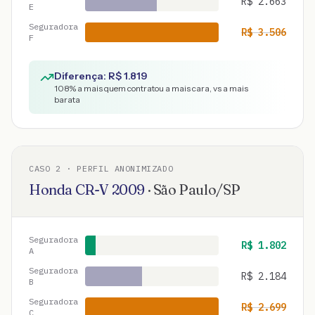
R$
2.663
E
Seguradora
R$
3.506
F
Diferença: R$
1.819
108
% a mais quem contratou a mais cara, vs a mais
barata
CASO
2
· PERFIL ANONIMIZADO
Honda
CR-V
2009
·
São Paulo
/
SP
Seguradora
R$
1.802
A
Seguradora
R$
2.184
B
Seguradora
R$
2.699
C