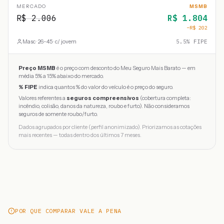
MERCADO
MSMB
R$
2.006
R$
1.804
−R$
202
Masc · 26-45 · c/ jovem
5.5
% FIPE
Preço MSMB
é o preço com desconto do Meu Seguro Mais Barato — em
média 5% a 15% abaixo do mercado.
% FIPE
indica quantos % do valor do veículo é o preço do seguro.
Valores referentes a
seguros compreensivos
(cobertura completa:
incêndio, colisão, danos da natureza, roubo e furto). Não consideramos
seguros de somente roubo/furto.
Dados agrupados por cliente (perfil anonimizado). Priorizamos as cotações
mais recentes — todas dentro dos últimos 7 meses.
POR QUE COMPARAR VALE A PENA