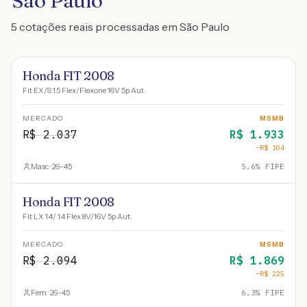
São Paulo
5 cotações reais processadas em São Paulo
Honda FIT 2008
Fit EX/S 1.5 Flex/Flexone 16V 5p Aut.
MERCADO
MSMB
R$
2.037
R$
1.933
−R$
104
Masc · 26-45
5.6
% FIPE
Honda FIT 2008
Fit LX 1.4/ 1.4 Flex 8V/16V 5p Aut.
MERCADO
MSMB
R$
2.094
R$
1.869
−R$
225
Fem · 26-45
6.3
% FIPE