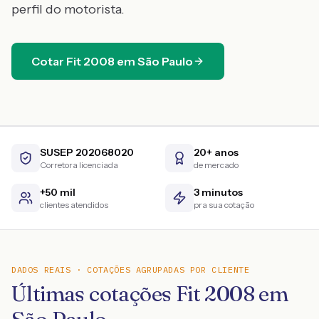
perfil do motorista.
Cotar
Fit
2008
em
São Paulo
SUSEP 202068020
20+ anos
Corretora licenciada
de mercado
+50 mil
3 minutos
clientes atendidos
pra sua cotação
DADOS REAIS · COTAÇÕES AGRUPADAS POR CLIENTE
Últimas cotações Fit 2008 em