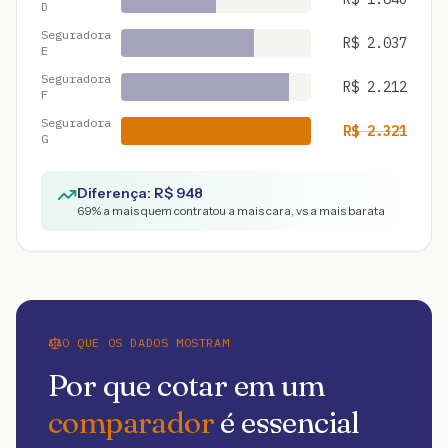
D
Seguradora
R$
2.037
E
Seguradora
R$
2.212
F
Seguradora
R$
2.321
G
Diferença: R$
948
69
% a mais quem contratou a mais cara, vs a mais barata
O QUE OS DADOS MOSTRAM
Por que cotar em um
comparador
é essencial