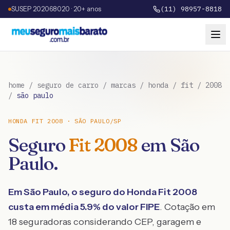
SUSEP 202068020 · 20+ anos
(11) 98957-8818
home
/
seguro de carro
/
marcas
/
honda
/
fit
/
2008
/
são paulo
HONDA
FIT
2008
·
SÃO PAULO
/
SP
Seguro
Fit
2008
em
São
Paulo
.
Em
São Paulo
, o seguro do
Honda
Fit
2008
custa em média
5.9
% do valor FIPE
. Cotação em
18 seguradoras considerando CEP, garagem e