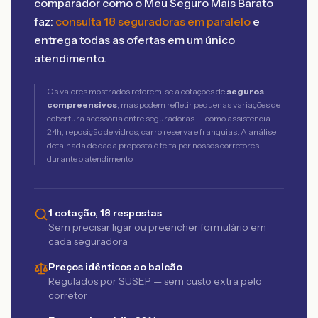
comparador como o Meu Seguro Mais Barato
faz:
consulta 18 seguradoras em paralelo
e
entrega todas as ofertas em um único
atendimento.
Os valores mostrados referem-se a cotações de
seguros
compreensivos
, mas podem refletir pequenas variações de
cobertura acessória entre seguradoras — como assistência
24h, reposição de vidros, carro reserva e franquias. A análise
detalhada de cada proposta é feita por nossos corretores
durante o atendimento.
1 cotação, 18 respostas
Sem precisar ligar ou preencher formulário em
cada seguradora
Preços idênticos ao balcão
Regulados por SUSEP — sem custo extra pelo
corretor