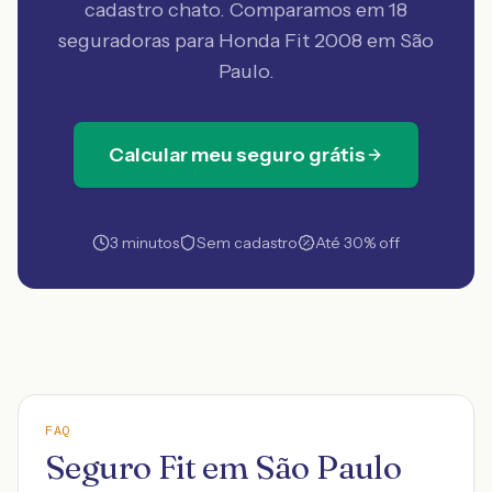
cadastro chato. Comparamos em 18
seguradoras
para Honda Fit 2008 em São
Paulo
.
Calcular meu seguro grátis
3 minutos
Sem cadastro
Até 30% off
FAQ
Seguro Fit em São Paulo