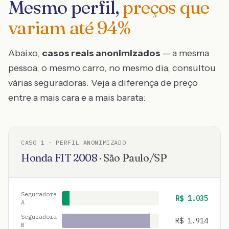
Mesmo perfil,
preços que
variam até
94
%
Abaixo,
casos reais anonimizados
— a mesma
pessoa, o mesmo carro, no mesmo dia, consultou
várias seguradoras. Veja a diferença de preço
entre a mais cara e a mais barata:
CASO
1
· PERFIL ANONIMIZADO
Honda
FIT
2008
·
São Paulo
/
SP
Seguradora
R$
1.035
A
Seguradora
R$
1.914
B