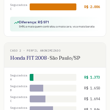
Seguradora
R$
2.006
C
Diferença: R$
971
94
% a mais quem contratou a mais cara, vs a mais barata
CASO
2
· PERFIL ANONIMIZADO
Honda
FIT
2008
·
São Paulo
/
SP
Seguradora
R$
1.373
A
Seguradora
R$
1.650
B
Seguradora
R$
1.694
C
Seguradora
R$
1.846