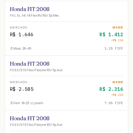
Honda FIT 2008
Fit LXL 1.4/ 1.4 Flex 8V/16V 5p Mec.
MERCADO
MSMB
R$
1.646
R$
1.412
−R$
234
Masc · 26-45
5.1
% FIPE
Honda FIT 2008
Fit EX/S 1.5 Flex/Flexone 16V 5p Aut.
MERCADO
MSMB
R$
2.585
R$
2.316
−R$
269
Fem · 18-25 · c/ jovem
7.0
% FIPE
Honda FIT 2008
Fit EX/S 1.5 Flex/Flexone 16V 5p Aut.