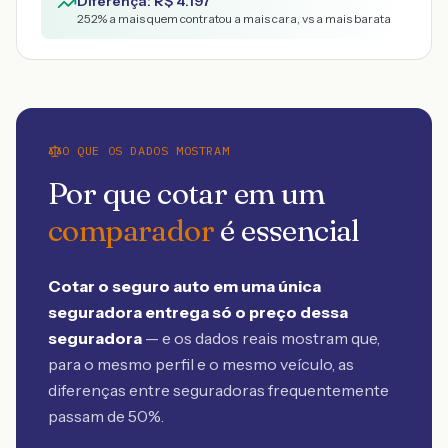
Diferença: R$
4.197
252
% a mais quem contratou a mais cara, vs a mais barata
O QUE OS DADOS MOSTRAM
Por que cotar em um
comparador
é essencial
Cotar o seguro auto em uma única
seguradora entrega só o preço dessa
seguradora
— e os dados reais mostram que,
para o mesmo perfil e o mesmo veículo, as
diferenças entre seguradoras frequentemente
passam de 50%.