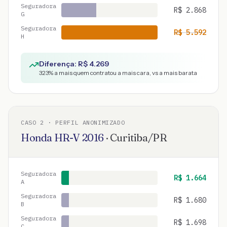
Seguradora
R$
2.868
G
Seguradora
R$
5.592
H
Diferença: R$
4.269
323
% a mais quem contratou a mais cara, vs a mais barata
CASO
2
· PERFIL ANONIMIZADO
Honda
HR-V
2016
·
Curitiba
/
PR
Seguradora
R$
1.664
A
Seguradora
R$
1.680
B
Seguradora
R$
1.698
C