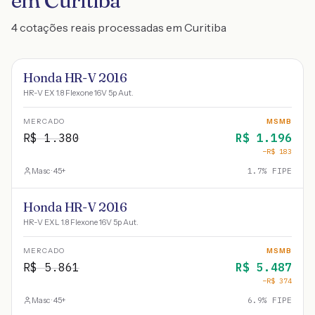
em Curitiba
4 cotações reais processadas em Curitiba
Honda HR-V 2016
HR-V EX 1.8 Flexone 16V 5p Aut.
MERCADO
MSMB
R$
1.380
R$
1.196
−R$
183
Masc · 45+
1.7
% FIPE
Honda HR-V 2016
HR-V EXL 1.8 Flexone 16V 5p Aut.
MERCADO
MSMB
R$
5.861
R$
5.487
−R$
374
Masc · 45+
6.9
% FIPE