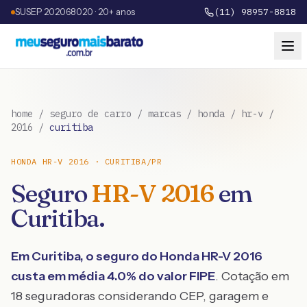
SUSEP 202068020 · 20+ anos
(11) 98957-8818
home
/
seguro de carro
/
marcas
/
honda
/
hr-v
/
2016
/
curitiba
HONDA
HR-V
2016
·
CURITIBA
/
PR
Seguro
HR-V
2016
em
Curitiba
.
Em
Curitiba
, o seguro do
Honda
HR-V
2016
custa em média
4.0
% do valor FIPE
. Cotação em
18 seguradoras considerando CEP, garagem e