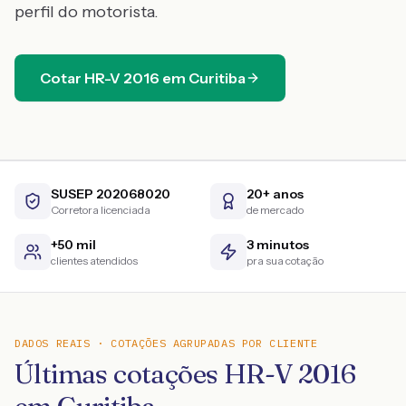
perfil do motorista.
Cotar
HR-V
2016
em
Curitiba
SUSEP 202068020
20+ anos
Corretora licenciada
de mercado
+50 mil
3 minutos
clientes atendidos
pra sua cotação
DADOS REAIS · COTAÇÕES AGRUPADAS POR CLIENTE
Últimas cotações HR-V 2016