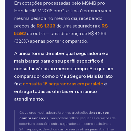
Em cotações processadas pelo MSMB
pro
Honda HR-V 2016 em Curitiba
, é comum ver a
mesma pessoa, no mesmo dia, recebendo
preços de
R$
1.323
de uma seguradora e
R$
5.592
de outra — uma diferença de R$
4.269
(
323
%) apenas por ter comparado.
A única forma de saber qual seguradora é a
mais barata para o seu perfil específico é
consultar várias ao mesmo tempo. É o que um
comparador como o Meu Seguro Mais Barato
faz:
consulta 18 seguradoras em paralelo
e
entrega todas as ofertas em um único
atendimento.
Os valores mostrados referem-se a cotações de
seguros
compreensivos
, mas podem refletir pequenas variações de
cobertura acessória entre seguradoras — como assistência
24h, reposição de vidros, carro reserva e franquias. A análise