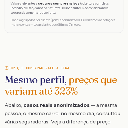
Valores referentes a
seguros compreensivos
(cobertura completa:
incêndio, colisão, danos da natureza, roubo e furto). Não consideramos
seguros de somente roubo/furto.
Dados agrupados por cliente (perfil anonimizado). Priorizamos as cotações
mais recentes — todas dentro dos últimos 7 meses.
POR QUE COMPARAR VALE A PENA
Mesmo perfil,
preços que
variam até
323
%
Abaixo,
casos reais anonimizados
— a mesma
pessoa, o mesmo carro, no mesmo dia, consultou
várias seguradoras. Veja a diferença de preço