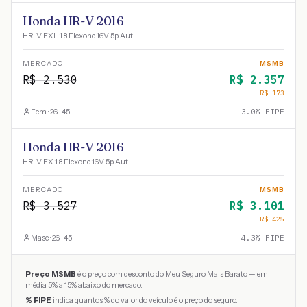
Honda HR-V 2016
HR-V EXL 1.8 Flexone 16V 5p Aut.
MERCADO
MSMB
R$
2.530
R$
2.357
−R$
173
Fem · 26-45
3.0
% FIPE
Honda HR-V 2016
HR-V EX 1.8 Flexone 16V 5p Aut.
MERCADO
MSMB
R$
3.527
R$
3.101
−R$
425
Masc · 26-45
4.3
% FIPE
Preço MSMB
é o preço com desconto do Meu Seguro Mais Barato — em
média 5% a 15% abaixo do mercado.
% FIPE
indica quantos % do valor do veículo é o preço do seguro.