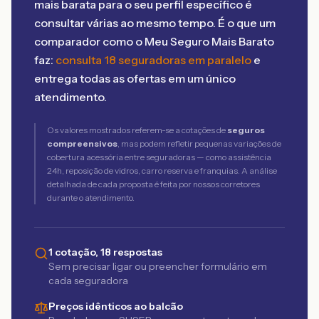
mais barata para o seu perfil específico é
consultar várias ao mesmo tempo. É o que um
comparador como o Meu Seguro Mais Barato
faz:
consulta 18 seguradoras em paralelo
e
entrega todas as ofertas em um único
atendimento.
Os valores mostrados referem-se a cotações de
seguros
compreensivos
, mas podem refletir pequenas variações de
cobertura acessória entre seguradoras — como assistência
24h, reposição de vidros, carro reserva e franquias. A análise
detalhada de cada proposta é feita por nossos corretores
durante o atendimento.
1 cotação, 18 respostas
Sem precisar ligar ou preencher formulário em
cada seguradora
Preços idênticos ao balcão