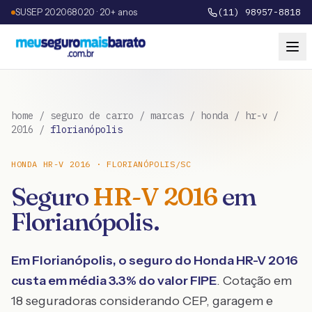
SUSEP 202068020 · 20+ anos
(11) 98957-8818
home
/
seguro de carro
/
marcas
/
honda
/
hr-v
/
2016
/
florianópolis
HONDA
HR-V
2016
·
FLORIANÓPOLIS
/
SC
Seguro
HR-V
2016
em
Florianópolis
.
Em
Florianópolis
, o seguro do
Honda
HR-V
2016
custa em média
3.3
% do valor FIPE
. Cotação em
18 seguradoras considerando CEP, garagem e