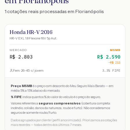
em Florianópolis
1 cotações reais processadas em Florianópolis
Honda HR-V 2016
HR-V EXL 1.8 Flexone 16V 5p Aut.
MERCADO
MSMB
R$
2.803
R$
2.590
−R$
213
Fem · 26-45 · c/ jovem
3.3
% FIPE
Preço MSMB
é o preço com desconto do Meu Seguro Mais Barato — em
média 5% a 15% abaixo do mercado.
% FIPE
indica quantos % do valor do veículo é o preço do seguro.
Valores referentes a
seguros compreensivos
(cobertura completa:
incêndio, colisão, danos da natureza, roubo e furto). Não consideramos
seguros de somente roubo/furto.
Dados agrupados por cliente (perfil anonimizado). Priorizamos as cotações
mais recentes — todas dentro dos últimos 7 meses.