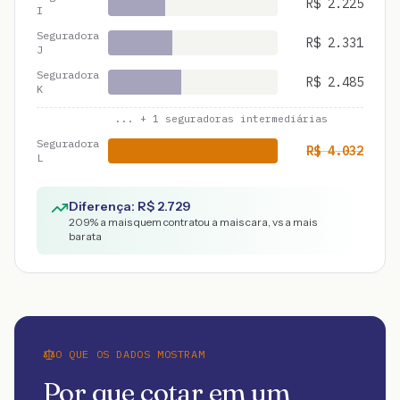
R$
2.225
I
Seguradora
R$
2.331
J
Seguradora
R$
2.485
K
... +
1
seguradoras intermediárias
Seguradora
R$
4.032
L
Diferença: R$
2.729
209
% a mais quem contratou a mais cara, vs a mais
barata
O QUE OS DADOS MOSTRAM
Por que cotar em um