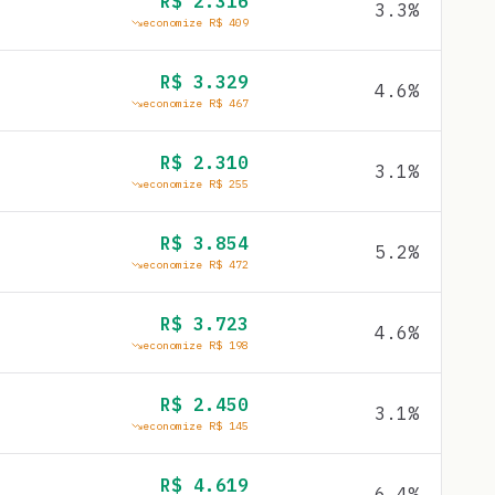
R$
2.316
3.3
%
economize R$
409
R$
3.329
4.6
%
economize R$
467
R$
2.310
3.1
%
economize R$
255
R$
3.854
5.2
%
economize R$
472
R$
3.723
4.6
%
economize R$
198
R$
2.450
3.1
%
economize R$
145
R$
4.619
6.4
%