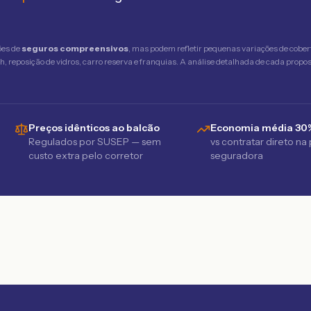
ões de
seguros compreensivos
, mas podem refletir pequenas variações de cober
 reposição de vidros, carro reserva e franquias. A análise detalhada de cada propost
Preços idênticos ao balcão
Economia média 30
Regulados por SUSEP — sem
vs contratar direto na
custo extra pelo corretor
seguradora