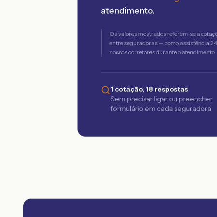
atendimento.
Os valores mostrados referem-se a cotaç
entre seguradoras — como assistência 24h,
nossos corretores durante o atendimento.
1 cotação, 18 respostas
Sem precisar ligar ou preencher
formulário em cada seguradora