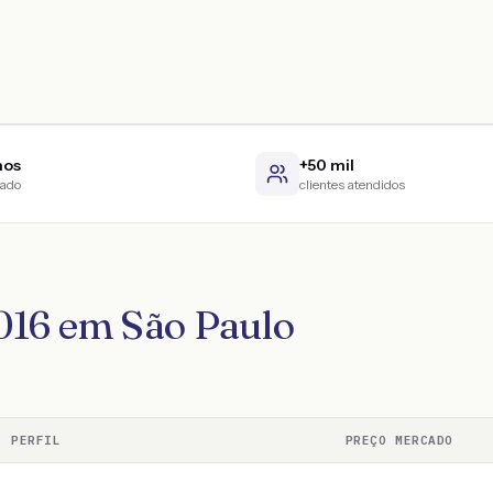
nos
+50 mil
cado
clientes atendidos
016 em São Paulo
PERFIL
PREÇO MERCADO