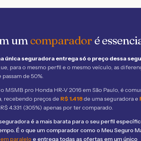
 em um
comparador
é essenci
a única seguradora entrega só o preço dessa seg
ue, para o mesmo perfil e o mesmo veículo, as diferen
e passam de 50%.
elo MSMB
pro Honda HR-V 2016 em São Paulo
, é comu
, recebendo preços de
R$
1.418
de uma seguradora e
e R$
4.331
(
305
%) apenas por ter comparado.
seguradora é a mais barata para o seu perfil específic
tempo. É o que um comparador como o Meu Seguro Ma
 em paralelo
e entrega todas as ofertas em um único