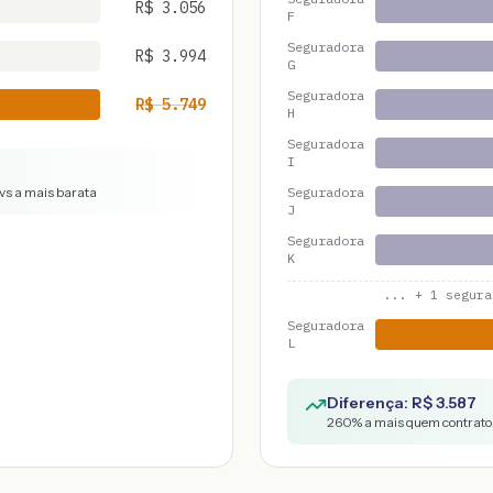
R$
3.056
F
Seguradora
R$
3.994
G
Seguradora
R$
5.749
H
Seguradora
I
vs a mais barata
Seguradora
J
Seguradora
K
... +
1
segura
Seguradora
L
Diferença: R$
3.587
260
% a mais quem contratou