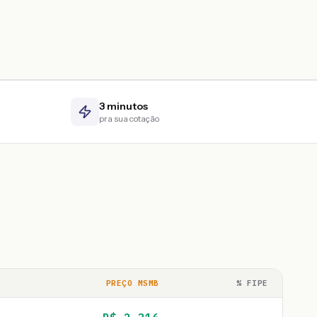
3 minutos
pra sua cotação
PREÇO MSMB
% FIPE