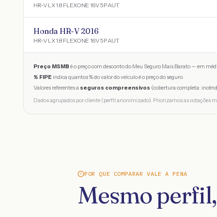
HR-V LX 1.8 FLEXONE 16V 5P AUT.
Honda HR-V 2016
HR-V LX 1.8 FLEXONE 16V 5P AUT.
Preço MSMB
é o preço com desconto do Meu Seguro Mais Barato — em médi
% FIPE
indica quantos % do valor do veículo é o preço do seguro.
Valores referentes a
seguros compreensivos
(cobertura completa: incênd
Dados agrupados por cliente (perfil anonimizado). Priorizamos as cotações m
POR QUE COMPARAR VALE A PENA
Mesmo perfil,