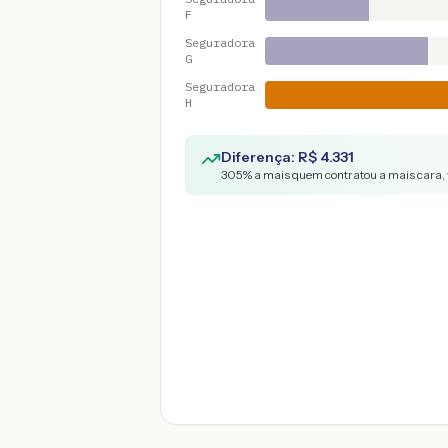
F
Seguradora
G
Seguradora
H
Diferença: R$
4.331
305
% a mais quem contratou a mais cara, 