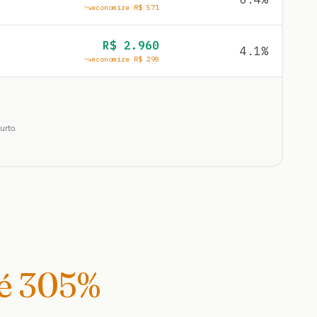
economize R$
571
R$
2.960
4.1
%
economize R$
298
urto.
té
305
%