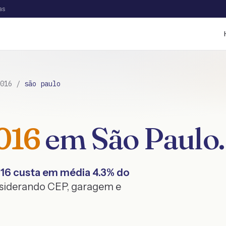
as
016
/
são paulo
016
em
São Paulo
.
16
custa em média
4.3
% do
nsiderando CEP, garagem e