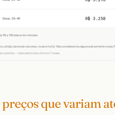
R$
3.258
Masc · 26-45
a 5% a 15% abaixo do mercado.
io, colisão, danos da natureza, roubo e furto). Não consideramos seguros de somente roubo/f
ais recentes — todas dentro dos últimos 7 meses.
preços que variam a