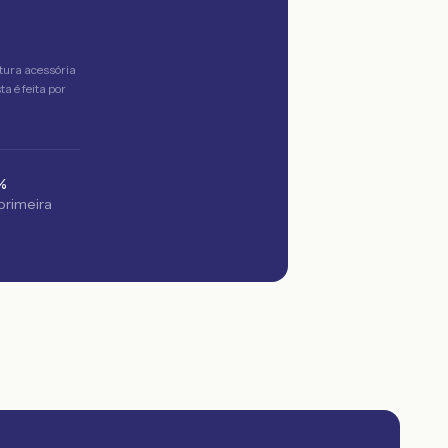
tura acessória
a é feita por
%
 primeira