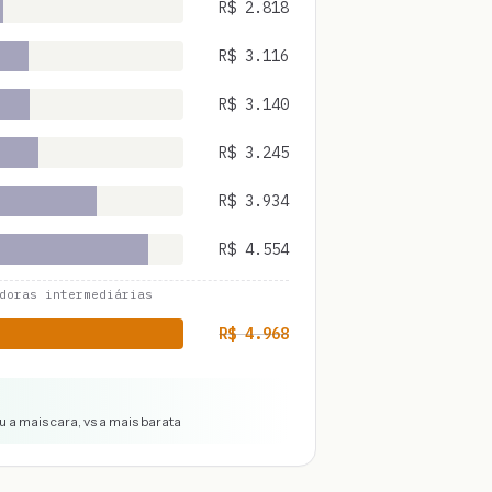
R$
2.818
R$
3.116
R$
3.140
R$
3.245
R$
3.934
R$
4.554
doras intermediárias
R$
4.968
 a mais cara, vs a mais barata