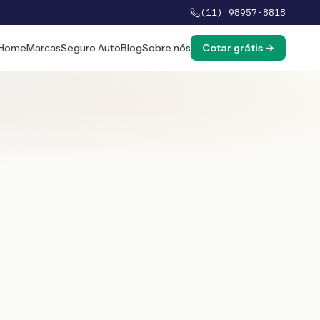
(11) 98957-8818
Home
Marcas
Seguro Auto
Blog
Sobre nós
Cotar grátis →