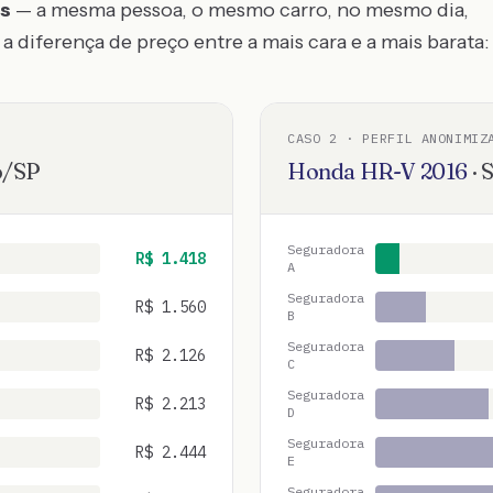
os
— a mesma pessoa, o mesmo carro, no mesmo dia,
a diferença de preço entre a mais cara e a mais barata:
CASO
2
· PERFIL ANONIMIZ
o
/
SP
Honda
HR-V
2016
·
S
Seguradora
R$
1.418
A
Seguradora
R$
1.560
B
Seguradora
R$
2.126
C
Seguradora
R$
2.213
D
Seguradora
R$
2.444
E
Seguradora