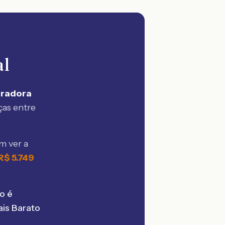
al
uradora
ças entre
m ver a
R$
5.749
o é
is Barato