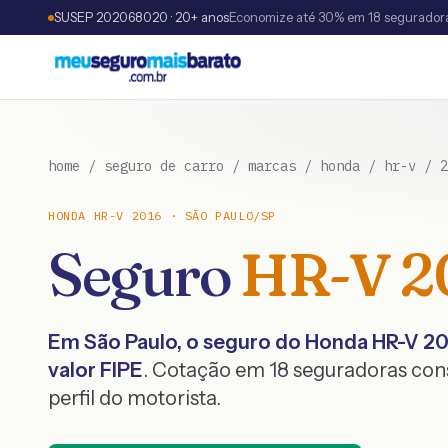
SUSEP 202068020 · 20+ anos
Economize até 30% em 18 segurador
home
/
seguro de carro
/
marcas
/
honda
/
hr-v
/
2
HONDA
HR-V
2016
·
SÃO PAULO
/
SP
Seguro
HR-V
2
Em
São Paulo
, o seguro do
Honda
HR-V
20
valor FIPE
. Cotação em 18 seguradoras co
perfil do motorista.