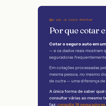
O QUE OS DADOS MOSTRAM
Por que cotar
Cotar o seguro auto em um
— e os dados reais mostram q
seguradoras frequentement
Em cotações processadas p
mesma pessoa, no mesmo dia
de outra — uma diferença d
A única forma de saber qual 
consultar várias ao mesmo 
faz:
consulta 18 seguradoras