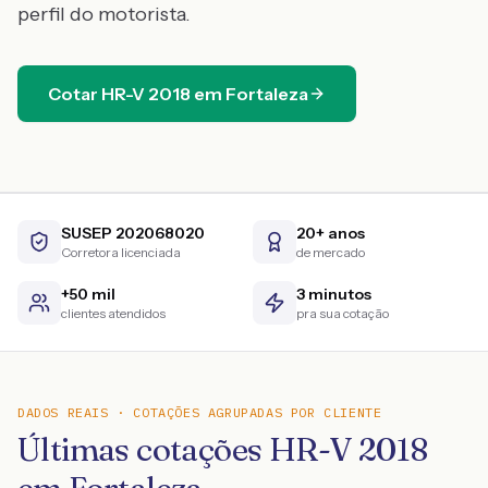
perfil do motorista.
Cotar
HR-V
2018
em
Fortaleza
SUSEP 202068020
20+ anos
Corretora licenciada
de mercado
+50 mil
3 minutos
clientes atendidos
pra sua cotação
DADOS REAIS · COTAÇÕES AGRUPADAS POR CLIENTE
Últimas cotações HR-V 2018