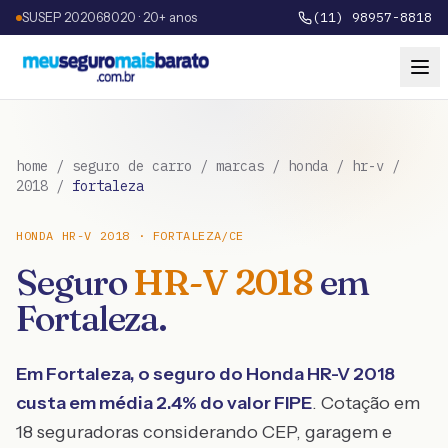
SUSEP 202068020 · 20+ anos
(11) 98957-8818
home
/
seguro de carro
/
marcas
/
honda
/
hr-v
/
2018
/
fortaleza
HONDA
HR-V
2018
·
FORTALEZA
/
CE
Seguro
HR-V
2018
em
Fortaleza
.
Em
Fortaleza
, o seguro do
Honda
HR-V
2018
custa em média
2.4
% do valor FIPE
. Cotação em
18 seguradoras considerando CEP, garagem e