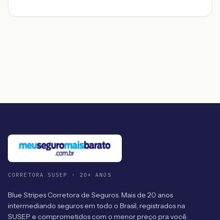
CORRETORA SUSEP · 20+ ANOS
Blue Stripes Corretora de Seguros. Mais de 20 anos
intermediando seguros em todo o Brasil, registrados na
SUSEP e comprometidos com o menor preço pra você.