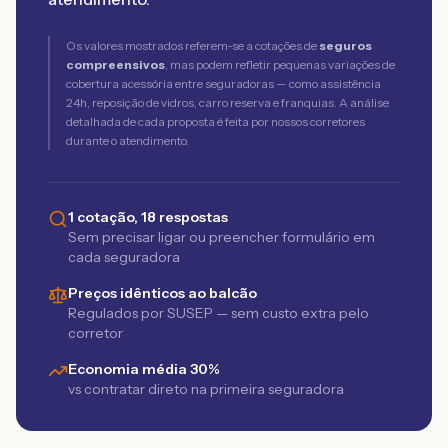
Os valores mostrados referem-se a cotações de
seguros
compreensivos
, mas podem refletir pequenas variações de
cobertura acessória entre seguradoras — como assistência
24h, reposição de vidros, carro reserva e franquias. A análise
detalhada de cada proposta é feita por nossos corretores
durante o atendimento.
1 cotação, 18 respostas
Sem precisar ligar ou preencher formulário em
cada seguradora
Preços idênticos ao balcão
Regulados por SUSEP — sem custo extra pelo
corretor
Economia média 30%
vs contratar direto na primeira seguradora