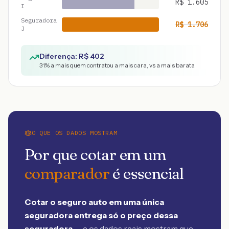
R$
1.605
I
Seguradora
R$
1.706
J
Diferença: R$
402
31
% a mais quem contratou a mais cara, vs a mais barata
O QUE OS DADOS MOSTRAM
Por que cotar em um
comparador
é essencial
Cotar o seguro auto em uma única
seguradora entrega só o preço dessa
seguradora
— e os dados reais mostram que,