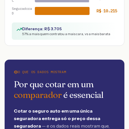
C
Seguradora
R$
10.215
D
Diferença: R$
3.705
57
% a mais quem contratou a mais cara, vs a mais barata
O QUE OS DADOS MOSTRAM
Por que cotar em um
comparador
é essencial
Cotar o seguro auto em uma única
seguradora entrega só o preço dessa
seguradora
— e os dados reais mostram que,