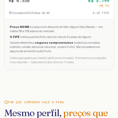
R$
6.530
R$
5.799
−R$
732
Dourados
/
MS
Masc · 26-45
4.1
% FIPE
Preço MSMB
é o preço com desconto do Meu Seguro Mais Barato — em
média 5% a 15% abaixo do mercado.
% FIPE
indica quantos % do valor do veículo é o preço do seguro.
Valores referentes a
seguros compreensivos
(cobertura completa:
incêndio, colisão, danos da natureza, roubo e furto). Não consideramos
seguros de somente roubo/furto.
Dados agrupados por cliente (perfil anonimizado). Priorizamos as cotações
mais recentes — todas dentro dos últimos 7 meses.
POR QUE COMPARAR VALE A PENA
Mesmo perfil,
preços que