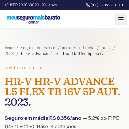
SUSEP 202068020 · 20+ anos
(11) 98957-8818
home
/
seguro de carro
/
marcas
/
honda
/
hr-v
/
2023
/
hr-v advance 1.5 flex tb 16v 5p aut.
VERSÃO ESPECÍFICA
HR-V
HR-V ADVANCE
1.5 FLEX TB 16V 5P AUT.
2023
.
Seguro em média R$
8.356
/ano
— 5.2% do FIPE
(R$ 159.228)
. Base:
4
cotações.