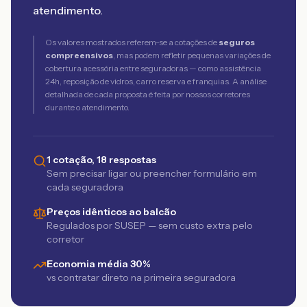
atendimento.
Os valores mostrados referem-se a cotações de
seguros
compreensivos
, mas podem refletir pequenas variações de
cobertura acessória entre seguradoras — como assistência
24h, reposição de vidros, carro reserva e franquias. A análise
detalhada de cada proposta é feita por nossos corretores
durante o atendimento.
1 cotação, 18 respostas
Sem precisar ligar ou preencher formulário em
cada seguradora
Preços idênticos ao balcão
Regulados por SUSEP — sem custo extra pelo
corretor
Economia média 30%
vs contratar direto na primeira seguradora