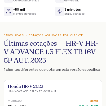
Corretora licenciada
de mercado
+50 mil
3 minutos
clientes atendidos
pra sua cotação
DADOS REAIS · COTAÇÕES AGRUPADAS POR CLIENTE
Últimas cotações — HR-V HR-
V ADVANCE 1.5 FLEX TB 16V
5P AUT. 2023
1 clientes diferentes que cotaram esta versão específica
Honda HR-V 2023
HR-V ADVANCE 1.5 FLEX TB 16V 5P AUT.
MERCADO
MSMB