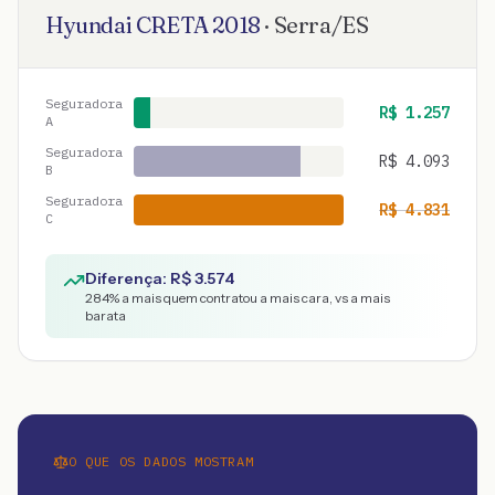
Hyundai
CRETA
2018
·
Serra
/
ES
Seguradora
R$
1.257
A
Seguradora
R$
4.093
B
Seguradora
R$
4.831
C
Diferença: R$
3.574
284
% a mais quem contratou a mais cara, vs a mais
barata
O QUE OS DADOS MOSTRAM