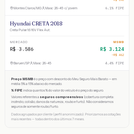
Montes Claros
/
MG
Masc · 26-45 · c/ jovem
6.1
% FIPE
Hyundai CRETA 2018
Creta Pulse 1.6 16V Flex Aut.
MERCADO
MSMB
R$
3.586
R$
3.124
−R$
462
Barueri
/
SP
Masc · 26-45
4.4
% FIPE
Preço MSMB
é o preço com desconto do Meu Seguro Mais Barato — em
média 5% a 15% abaixo do mercado.
% FIPE
indica quantos % do valor do veículo é o preço do seguro.
Valores referentes a
seguros compreensivos
(cobertura completa:
incêndio, colisão, danos da natureza, roubo e furto). Não consideramos
seguros de somente roubo/furto.
Dados agrupados por cliente (perfil anonimizado). Priorizamos as cotações
mais recentes — todas dentro dos últimos 7 meses.