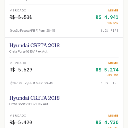
MERCADO
MSMB
R$
5.531
R$
4.941
−R$
590
João Pessoa
/
PB
Fem · 26-45
6.2
% FIPE
Hyundai CRETA 2018
Creta Pulse 1.6 16V Flex Aut.
MERCADO
MSMB
R$
5.629
R$
5.274
−R$
355
São Paulo
/
SP
Masc · 26-45
6.8
% FIPE
Hyundai CRETA 2018
Creta Sport 2.0 16V Flex Aut.
MERCADO
MSMB
R$
5.420
R$
4.730
−R$
690