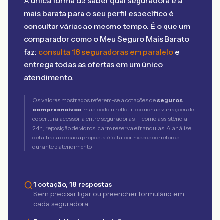
A única forma de saber qual seguradora é a
mais barata para o seu perfil específico é
consultar várias ao mesmo tempo. É o que um
comparador como o Meu Seguro Mais Barato
faz:
consulta 18 seguradoras em paralelo
e
entrega todas as ofertas em um único
atendimento.
Os valores mostrados referem-se a cotações de
seguros
compreensivos
, mas podem refletir pequenas variações de
cobertura acessória entre seguradoras — como assistência
24h, reposição de vidros, carro reserva e franquias. A análise
detalhada de cada proposta é feita por nossos corretores
durante o atendimento.
1 cotação, 18 respostas
Sem precisar ligar ou preencher formulário em
cada seguradora