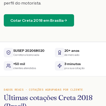
perfil do motorista.
Cotar
Creta
2018
em
Brasília
SUSEP 202068020
20+ anos
Corretora licenciada
de mercado
+50 mil
3 minutos
clientes atendidos
pra sua cotação
DADOS REAIS · COTAÇÕES AGRUPADAS POR CLIENTE
Últimas cotações Creta 2018