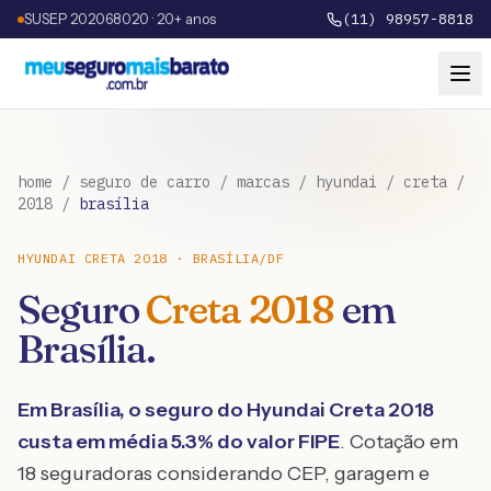
SUSEP 202068020 · 20+ anos
(11) 98957-8818
home
/
seguro de carro
/
marcas
/
hyundai
/
creta
/
2018
/
brasília
HYUNDAI
CRETA
2018
·
BRASÍLIA
/
DF
Seguro
Creta
2018
em
Brasília
.
Em
Brasília
, o seguro do
Hyundai
Creta
2018
custa em média
5.3
% do valor FIPE
. Cotação em
18 seguradoras considerando CEP, garagem e