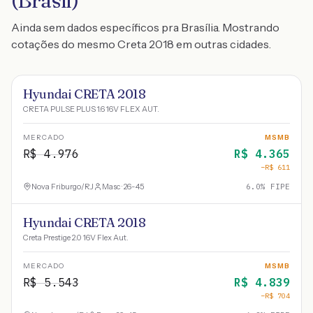
(Brasil)
Ainda sem dados específicos pra Brasília. Mostrando
cotações do mesmo Creta 2018 em outras cidades.
Hyundai CRETA 2018
CRETA PULSE PLUS 1.6 16V FLEX AUT.
MERCADO
MSMB
R$
4.976
R$
4.365
−R$
611
Nova Friburgo
/
RJ
Masc · 26-45
6.0
% FIPE
Hyundai CRETA 2018
Creta Prestige 2.0 16V Flex Aut.
MERCADO
MSMB
R$
5.543
R$
4.839
−R$
704