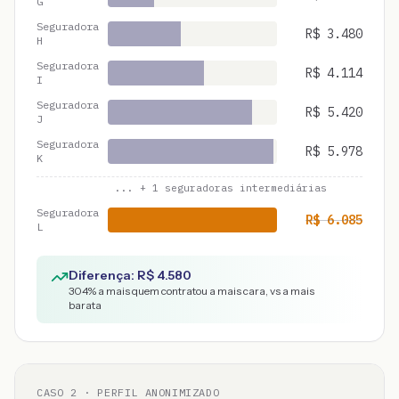
G
Seguradora
R$
3.480
H
Seguradora
R$
4.114
I
Seguradora
R$
5.420
J
Seguradora
R$
5.978
K
... +
1
seguradoras intermediárias
Seguradora
R$
6.085
L
Diferença: R$
4.580
304
% a mais quem contratou a mais cara, vs a mais
barata
CASO
2
· PERFIL ANONIMIZADO