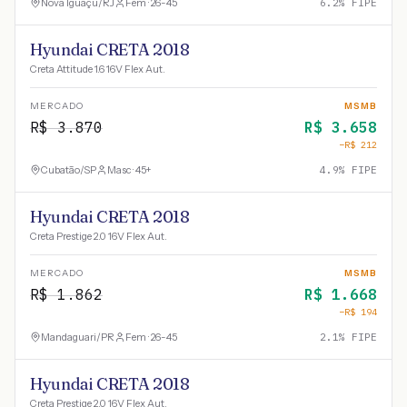
Nova Iguaçu
/
RJ
Fem · 26-45
6.2
% FIPE
Hyundai CRETA 2018
Creta Attitude 1.6 16V Flex Aut.
MERCADO
MSMB
R$
3.870
R$
3.658
−R$
212
Cubatão
/
SP
Masc · 45+
4.9
% FIPE
Hyundai CRETA 2018
Creta Prestige 2.0 16V Flex Aut.
MERCADO
MSMB
R$
1.862
R$
1.668
−R$
194
Mandaguari
/
PR
Fem · 26-45
2.1
% FIPE
Hyundai CRETA 2018
Creta Prestige 2.0 16V Flex Aut.