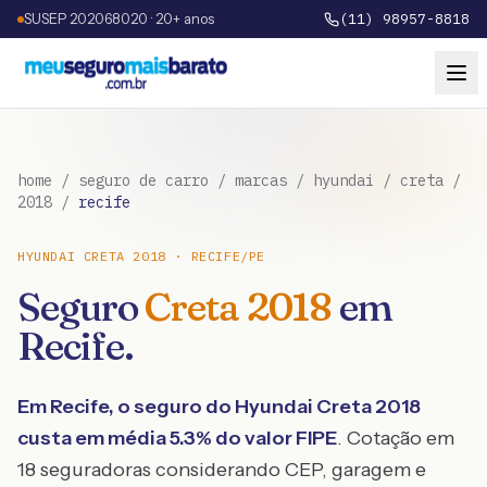
SUSEP 202068020 · 20+ anos
(11) 98957-8818
home
/
seguro de carro
/
marcas
/
hyundai
/
creta
/
2018
/
recife
HYUNDAI
CRETA
2018
·
RECIFE
/
PE
Seguro
Creta
2018
em
Recife
.
Em
Recife
, o seguro do
Hyundai
Creta
2018
custa em média
5.3
% do valor FIPE
. Cotação em
18 seguradoras considerando CEP, garagem e