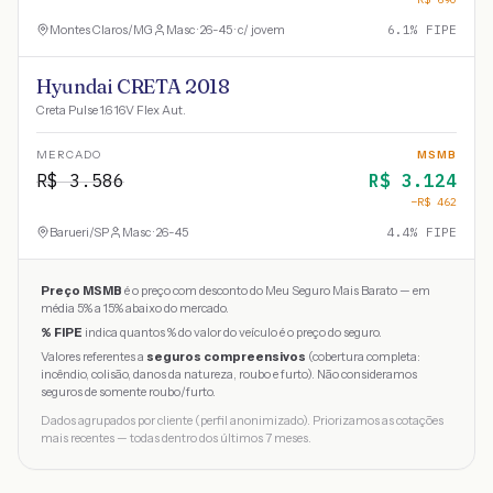
Montes Claros
/
MG
Masc · 26-45 · c/ jovem
6.1
% FIPE
Hyundai CRETA 2018
Creta Pulse 1.6 16V Flex Aut.
MERCADO
MSMB
R$
3.586
R$
3.124
−R$
462
Barueri
/
SP
Masc · 26-45
4.4
% FIPE
Preço MSMB
é o preço com desconto do Meu Seguro Mais Barato — em
média 5% a 15% abaixo do mercado.
% FIPE
indica quantos % do valor do veículo é o preço do seguro.
Valores referentes a
seguros compreensivos
(cobertura completa:
incêndio, colisão, danos da natureza, roubo e furto). Não consideramos
seguros de somente roubo/furto.
Dados agrupados por cliente (perfil anonimizado). Priorizamos as cotações
mais recentes — todas dentro dos últimos 7 meses.