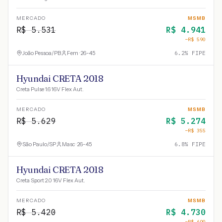
MERCADO
MSMB
R$
5.531
R$
4.941
−R$
590
João Pessoa
/
PB
Fem · 26-45
6.2
% FIPE
Hyundai CRETA 2018
Creta Pulse 1.6 16V Flex Aut.
MERCADO
MSMB
R$
5.629
R$
5.274
−R$
355
São Paulo
/
SP
Masc · 26-45
6.8
% FIPE
Hyundai CRETA 2018
Creta Sport 2.0 16V Flex Aut.
MERCADO
MSMB
R$
5.420
R$
4.730
−R$
690