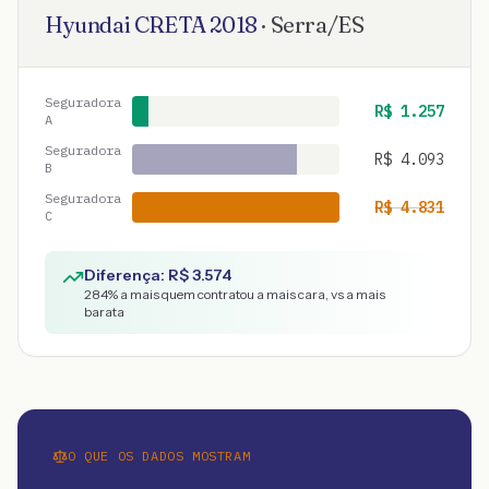
Hyundai
CRETA
2018
·
Serra
/
ES
Seguradora
R$
1.257
A
Seguradora
R$
4.093
B
Seguradora
R$
4.831
C
Diferença: R$
3.574
284
% a mais quem contratou a mais cara, vs a mais
barata
O QUE OS DADOS MOSTRAM