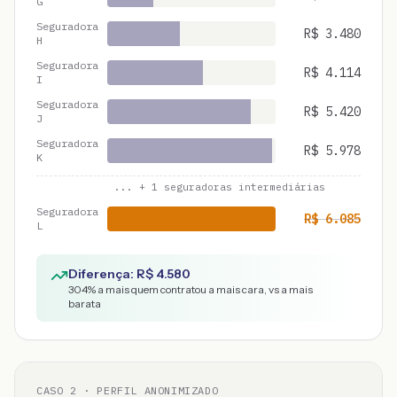
G
Seguradora
R$
3.480
H
Seguradora
R$
4.114
I
Seguradora
R$
5.420
J
Seguradora
R$
5.978
K
... +
1
seguradoras intermediárias
Seguradora
R$
6.085
L
Diferença: R$
4.580
304
% a mais quem contratou a mais cara, vs a mais
barata
CASO
2
· PERFIL ANONIMIZADO