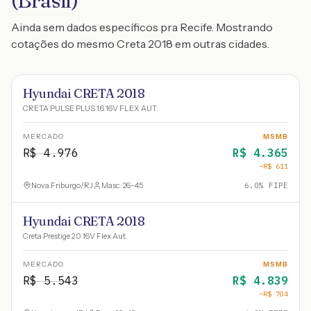
(Brasil)
Ainda sem dados específicos pra Recife. Mostrando
cotações do mesmo Creta 2018 em outras cidades.
Hyundai CRETA 2018
CRETA PULSE PLUS 1.6 16V FLEX AUT.
MERCADO
MSMB
R$
4.976
R$
4.365
−R$
611
Nova Friburgo
/
RJ
Masc · 26-45
6.0
% FIPE
Hyundai CRETA 2018
Creta Prestige 2.0 16V Flex Aut.
MERCADO
MSMB
R$
5.543
R$
4.839
−R$
704