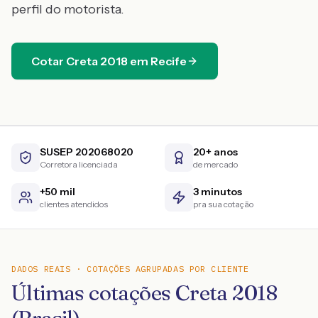
perfil do motorista.
Cotar
Creta
2018
em
Recife
SUSEP 202068020
20+ anos
Corretora licenciada
de mercado
+50 mil
3 minutos
clientes atendidos
pra sua cotação
DADOS REAIS · COTAÇÕES AGRUPADAS POR CLIENTE
Últimas cotações Creta 2018