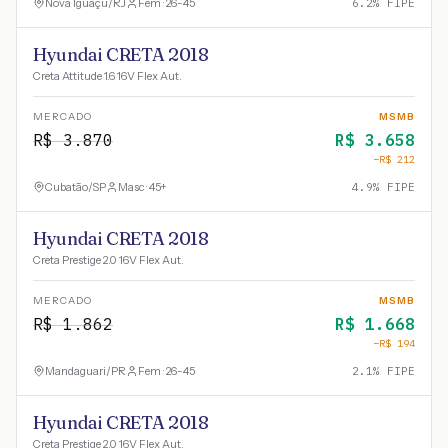
Nova Iguaçu
/
RJ
Fem · 26-45
6.2
% FIPE
Hyundai CRETA 2018
Creta Attitude 1.6 16V Flex Aut.
MERCADO
MSMB
R$
3.870
R$
3.658
−R$
212
Cubatão
/
SP
Masc · 45+
4.9
% FIPE
Hyundai CRETA 2018
Creta Prestige 2.0 16V Flex Aut.
MERCADO
MSMB
R$
1.862
R$
1.668
−R$
194
Mandaguari
/
PR
Fem · 26-45
2.1
% FIPE
Hyundai CRETA 2018
Creta Prestige 2.0 16V Flex Aut.