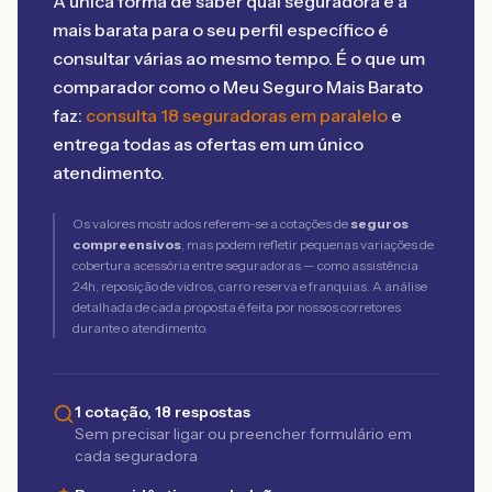
A única forma de saber qual seguradora é a
mais barata para o seu perfil específico é
consultar várias ao mesmo tempo. É o que um
comparador como o Meu Seguro Mais Barato
faz:
consulta 18 seguradoras em paralelo
e
entrega todas as ofertas em um único
atendimento.
Os valores mostrados referem-se a cotações de
seguros
compreensivos
, mas podem refletir pequenas variações de
cobertura acessória entre seguradoras — como assistência
24h, reposição de vidros, carro reserva e franquias. A análise
detalhada de cada proposta é feita por nossos corretores
durante o atendimento.
1 cotação, 18 respostas
Sem precisar ligar ou preencher formulário em
cada seguradora