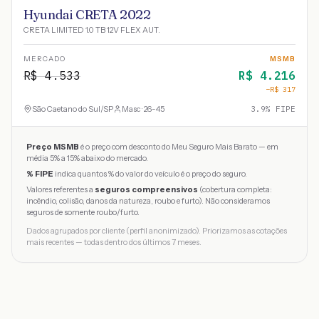
Hyundai CRETA 2022
CRETA LIMITED 1.0 TB 12V FLEX AUT.
MERCADO
MSMB
R$
4.533
R$
4.216
−R$
317
São Caetano do Sul
/
SP
Masc · 26-45
3.9
% FIPE
Preço MSMB
é o preço com desconto do Meu Seguro Mais Barato — em
média 5% a 15% abaixo do mercado.
% FIPE
indica quantos % do valor do veículo é o preço do seguro.
Valores referentes a
seguros compreensivos
(cobertura completa:
incêndio, colisão, danos da natureza, roubo e furto). Não consideramos
seguros de somente roubo/furto.
Dados agrupados por cliente (perfil anonimizado). Priorizamos as cotações
mais recentes — todas dentro dos últimos 7 meses.