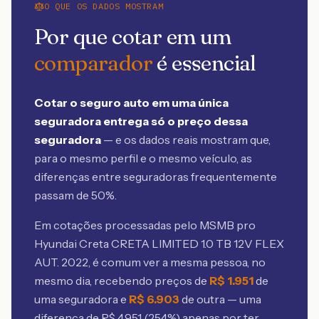
O QUE OS DADOS MOSTRAM
Por que cotar em um
comparador
é essencial
Cotar o seguro auto em uma única
seguradora entrega só o preço dessa
seguradora
— e os dados reais mostram que,
para o mesmo perfil e o mesmo veículo, as
diferenças entre seguradoras frequentemente
passam de 50%.
Em cotações processadas pelo MSMB
pro
Hyundai Creta CRETA LIMITED 1.0 TB 12V FLEX
AUT. 2022
, é comum ver a mesma pessoa, no
mesmo dia, recebendo preços de
R$
1.951
de
uma seguradora e
R$
6.903
de outra — uma
diferença de R$
4.951
(
254
%) apenas por ter