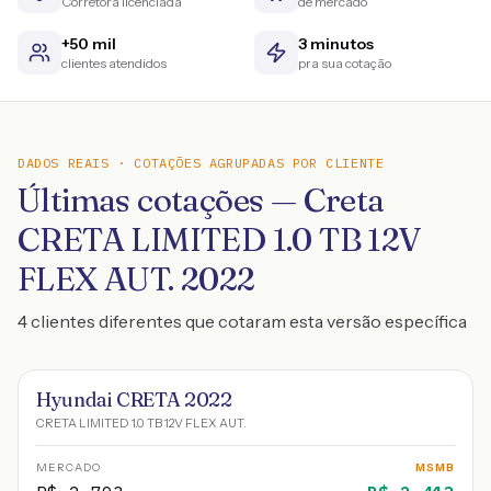
Corretora licenciada
de mercado
+50 mil
3 minutos
clientes atendidos
pra sua cotação
DADOS REAIS · COTAÇÕES AGRUPADAS POR CLIENTE
Últimas cotações — Creta
CRETA LIMITED 1.0 TB 12V
FLEX AUT. 2022
4 clientes diferentes que cotaram esta versão específica
Hyundai CRETA 2022
CRETA LIMITED 1.0 TB 12V FLEX AUT.
MERCADO
MSMB