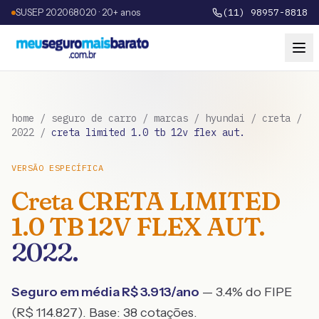
SUSEP 202068020 · 20+ anos
(11) 98957-8818
home
/
seguro de carro
/
marcas
/
hyundai
/
creta
/
2022
/
creta limited 1.0 tb 12v flex aut.
VERSÃO ESPECÍFICA
Creta
CRETA LIMITED
1.0 TB 12V FLEX AUT.
2022
.
Seguro em média R$
3.913
/ano
— 3.4% do FIPE
(R$ 114.827)
. Base:
38
cotações.