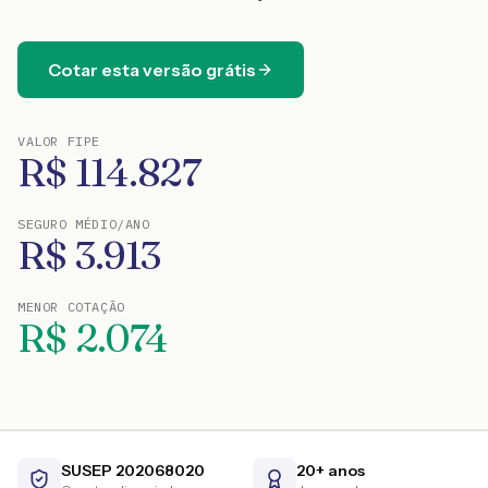
Cotar esta versão grátis
VALOR FIPE
R$
114.827
SEGURO MÉDIO/ANO
R$
3.913
MENOR COTAÇÃO
R$
2.074
SUSEP 202068020
20+ anos