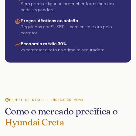
Sem precisar ligar ou preencher formulário em
cada seguradora
Preços idênticos ao balcão
Regulados por SUSEP — sem custo extra pelo
corretor
Economia média 30%
vs contratar direto na primeira seguradora
PERFIL DE RISCO · INDICADOR MSMB
Como o mercado precifica o
Hyundai Creta