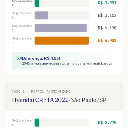
Seguradora
R$
1.951
A
Seguradora
R$
3.152
B
Seguradora
R$
6.698
C
Seguradora
R$
6.903
D
Diferença: R$
4.951
254
% a mais quem contratou a mais cara, vs a mais barata
CASO
2
· PERFIL ANONIMIZADO
Hyundai
CRETA
2022
·
São Paulo
/
SP
Seguradora
R$
2.770
A