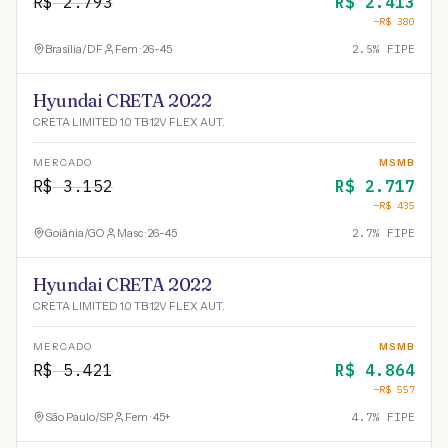
R$
2.793
R$
2.413
−R$
380
Brasília
/
DF
Fem · 26-45
2.5
% FIPE
Hyundai CRETA 2022
CRETA LIMITED 1.0 TB 12V FLEX AUT.
MERCADO
MSMB
R$
3.152
R$
2.717
−R$
435
Goiânia
/
GO
Masc · 26-45
2.7
% FIPE
Hyundai CRETA 2022
CRETA LIMITED 1.0 TB 12V FLEX AUT.
MERCADO
MSMB
R$
5.421
R$
4.864
−R$
557
São Paulo
/
SP
Fem · 45+
4.7
% FIPE