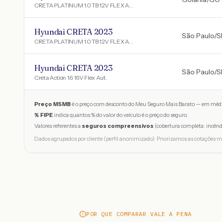
CRETA PLATINUM 1.0 TB 12V FLEX AUT.
Hyundai CRETA 2023
São Paulo
/
S
CRETA PLATINUM 1.0 TB 12V FLEX AUT.
Hyundai CRETA 2023
São Paulo
/
S
Creta Action 1.6 16V Flex Aut.
Preço MSMB
é o preço com desconto do Meu Seguro Mais Barato — em médi
% FIPE
indica quantos % do valor do veículo é o preço do seguro.
Valores referentes a
seguros compreensivos
(cobertura completa: incênd
Dados agrupados por cliente (perfil anonimizado). Priorizamos as cotações m
POR QUE COMPARAR VALE A PENA