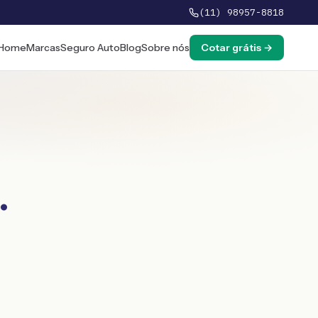
(11) 98957-8818
Home
Marcas
Seguro Auto
Blog
Sobre nós
Cotar grátis →
.