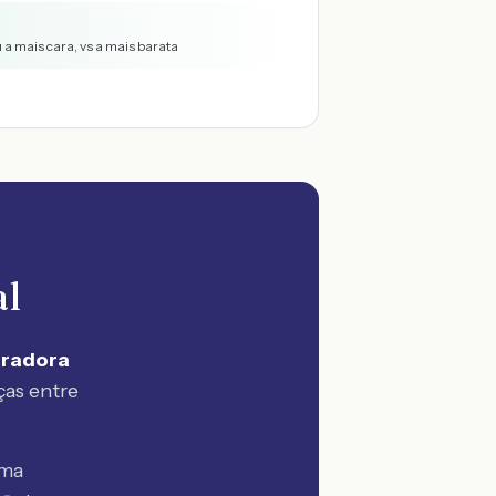
 a mais cara, vs a mais barata
al
uradora
ças entre
sma