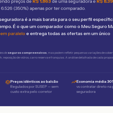
bendo preços de
R$
1.863
de uma seguradora e
R$
8.3
$
6.526
(
350
%) apenas por ter comparado.
seguradora é a mais barata para o seu perfil específic
tempo. É o que um comparador como o Meu Seguro Ma
 em paralelo
e entrega todas as ofertas em um único
ões de
seguros compreensivos
, mas podem refletir pequenas variações de cober
 reposição de vidros, carro reserva e franquias. A análise detalhada de cada propost
Preços idênticos ao balcão
Economia média 30
Regulados por SUSEP — sem
vs contratar direto na
custo extra pelo corretor
seguradora