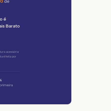
90
de
o é
is Barato
tura acessória
a é feita por
%
 primeira