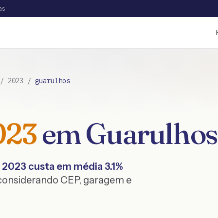
as
/
2023
/
guarulhos
023
em
Guarulhos
2023
custa em média
3.1
%
 considerando CEP, garagem e