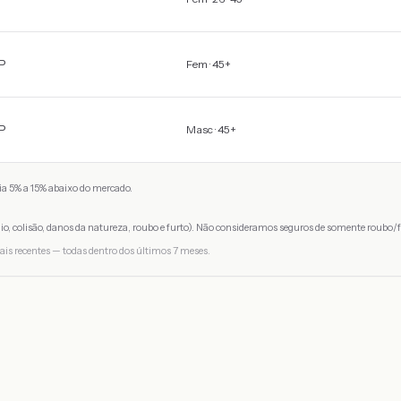
P
Fem · 45+
P
Masc · 45+
a 5% a 15% abaixo do mercado.
io, colisão, danos da natureza, roubo e furto). Não consideramos seguros de somente roubo/f
ais recentes — todas dentro dos últimos 7 meses.