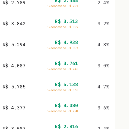
R$
2.488
R$
2.709
2.4
%
economize R$
221
R$
3.513
R$
3.842
3.2
%
economize R$
329
R$
4.938
R$
5.294
4.8
%
economize R$
357
R$
3.761
R$
4.007
3.0
%
economize R$
246
R$
5.138
R$
5.705
4.7
%
economize R$
566
R$
4.080
R$
4.377
3.6
%
economize R$
298
R$
2.816
R$
3.007
2.4
%