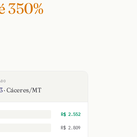
té
350
%
ADO
3
·
Cáceres
/
MT
R$
2.552
R$
2.809