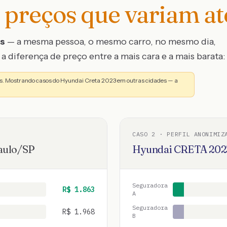
preços que variam a
os
— a mesma pessoa, o mesmo carro, no mesmo dia,
a diferença de preço entre a mais cara e a mais barata:
s. Mostrando casos do Hyundai Creta 2023 em outras cidades — a
CASO
2
· PERFIL ANONIMIZ
aulo
/
SP
Hyundai
CRETA
202
Seguradora
R$
1.863
A
Seguradora
R$
1.968
B