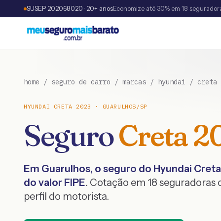
SUSEP 202068020 · 20+ anos
Economize até 30% em 18 segurador
home
/
seguro de carro
/
marcas
/
hyundai
/
creta
HYUNDAI
CRETA
2023
·
GUARULHOS
/
SP
Seguro
Creta
2
Em
Guarulhos
, o seguro do
Hyundai
Creta
do valor FIPE
. Cotação em 18 seguradoras
perfil do motorista.