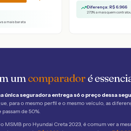
Diferença: R$
6.966
273
% a mais quem contratou
vs a mais barata
 em um
comparador
é essenci
a única seguradora entrega só o preço dessa seg
ue, para o mesmo perfil e o mesmo veículo, as diferen
e passam de 50%.
elo MSMB
pro Hyundai Creta 2023
, é comum ver a me