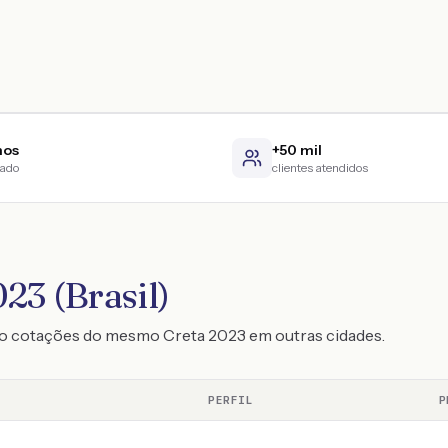
nos
+50 mil
cado
clientes atendidos
23 (Brasil)
do cotações do mesmo Creta 2023 em outras cidades.
PERFIL
P