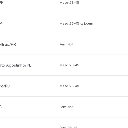
PE
Masc · 26-45
P
Masc · 26-45 · c/ jovem
ltrão
/
PR
Fem · 45+
to Agostinho
/
PE
Masc · 26-45
ro
/
RJ
Masc · 26-45
G
Fem · 45+
Fem · 26-45