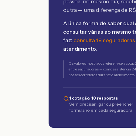
pessoa, no mesmo dia, rece
outra — uma diferença de R
A única forma de saber qual 
consultar várias ao mesmo 
faz:
consulta 18 seguradoras
atendimento.
Os valores mostrados referem-se a cotaç
entre seguradoras — como assistência 24h,
nossos corretores durante o atendimento.
1 cotação, 18 respostas
Sem precisar ligar ou preencher
formulário em cada seguradora