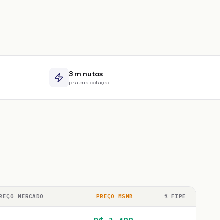
3 minutos
pra sua cotação
REÇO MERCADO
PREÇO MSMB
% FIPE