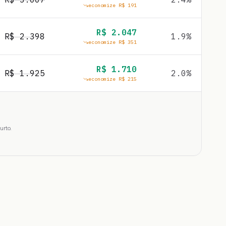
economize R$
191
R$
2.047
R$
2.398
1.9
%
economize R$
351
R$
1.710
R$
1.925
2.0
%
economize R$
215
urto.