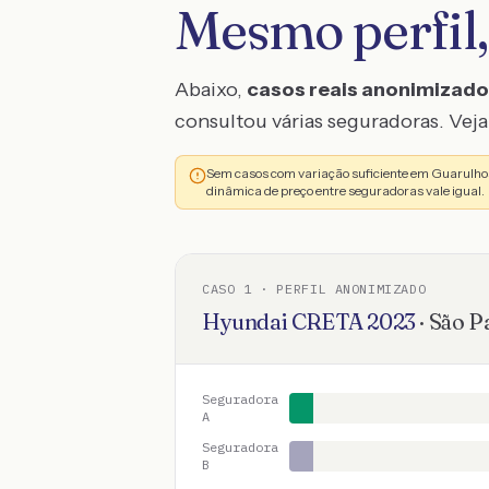
Mesmo perfil,
Abaixo,
casos reais anonimizad
consultou várias seguradoras. Veja 
Sem casos com variação suficiente em Guarulho
dinâmica de preço entre seguradoras vale igual.
CASO
1
· PERFIL ANONIMIZADO
Hyundai
CRETA
2023
·
São P
Seguradora
A
Seguradora
B