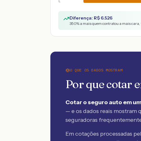
L
Diferença: R$
6.526
350
% a mais quem contratou a mais cara, 
O QUE OS DADOS MOSTRAM
Por que cotar
Cotar o seguro auto em um
— e os dados reais mostram q
seguradoras frequentement
Em cotações processadas p