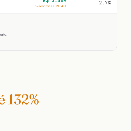
R$
3.569
2.7
%
economize R$
401
urto.
té
132
%