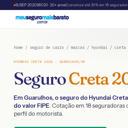
SUSEP 202068020 · 20+ anos
Economize até 30% em 18 segurador
home
/
seguro de carro
/
marcas
/
hyundai
/
creta
HYUNDAI
CRETA
2026
·
GUARULHOS
/
SP
Seguro
Creta
2
Em
Guarulhos
, o seguro do
Hyundai
Creta
do valor FIPE
. Cotação em 18 seguradoras
perfil do motorista.