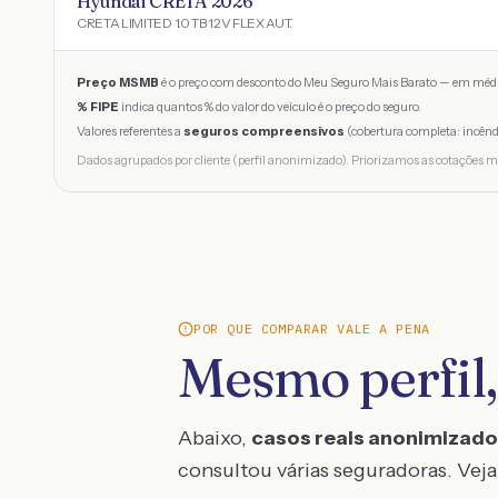
Hyundai CRETA 2026
CRETA LIMITED 1.0 TB 12V FLEX AUT.
Preço MSMB
é o preço com desconto do Meu Seguro Mais Barato — em médi
% FIPE
indica quantos % do valor do veículo é o preço do seguro.
Valores referentes a
seguros compreensivos
(cobertura completa: incênd
Dados agrupados por cliente (perfil anonimizado). Priorizamos as cotações m
POR QUE COMPARAR VALE A PENA
Mesmo perfil,
Abaixo,
casos reais anonimizad
consultou várias seguradoras. Veja 