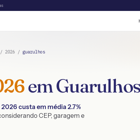
as
/
2026
/
guarulhos
026
em
Guarulho
2026
custa em média
2.7
%
 considerando CEP, garagem e