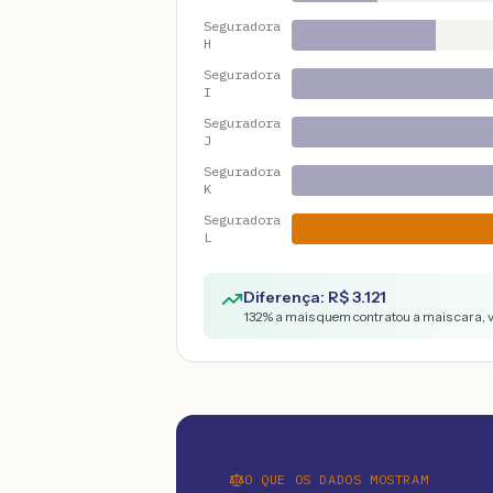
Seguradora
H
Seguradora
I
Seguradora
J
Seguradora
K
Seguradora
L
Diferença: R$
3.121
132
% a mais quem contratou a mais cara, 
O QUE OS DADOS MOSTRAM