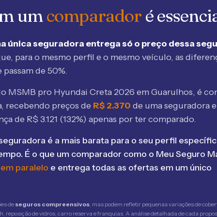
 em um
comparador
é essenci
a única seguradora entrega só o preço dessa seg
ue, para o mesmo perfil e o mesmo veículo, as diferen
e passam de 50%.
elo MSMB
pro Hyundai Creta 2026 em Guarulhos
, é c
, recebendo preços de
R$
2.370
de uma seguradora 
ença de R$
3.121
(
132
%) apenas por ter comparado.
seguradora é a mais barata para o seu perfil específic
tempo. É o que um comparador como o Meu Seguro Ma
 em paralelo
e entrega todas as ofertas em um único
ões de
seguros compreensivos
, mas podem refletir pequenas variações de cober
 reposição de vidros, carro reserva e franquias. A análise detalhada de cada propost