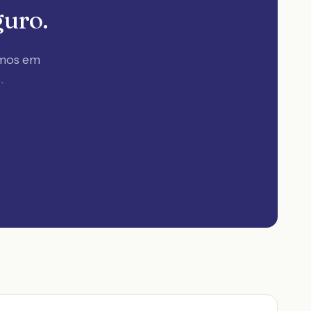
guro.
amos em
s
.