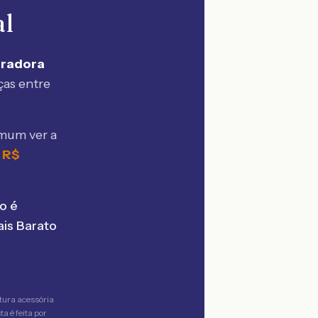
al
uradora
ças entre
omum ver a
e
R$
o é
is Barato
tura acessória
a é feita por