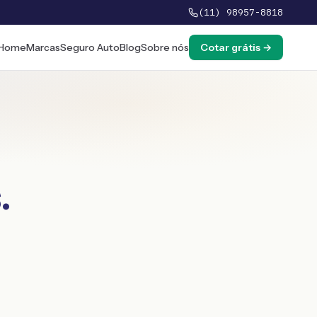
(11) 98957-8818
Home
Marcas
Seguro Auto
Blog
Sobre nós
Cotar grátis →
s
.