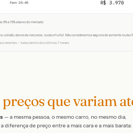
R$
3.970
Fem · 26-45
a 5% a 15% abaixo do mercado.
io, colisão, danos da natureza, roubo e furto). Não consideramos seguros de somente roubo/f
ais recentes — todas dentro dos últimos 7 meses.
preços que variam a
os
— a mesma pessoa, o mesmo carro, no mesmo dia,
a diferença de preço entre a mais cara e a mais barata: