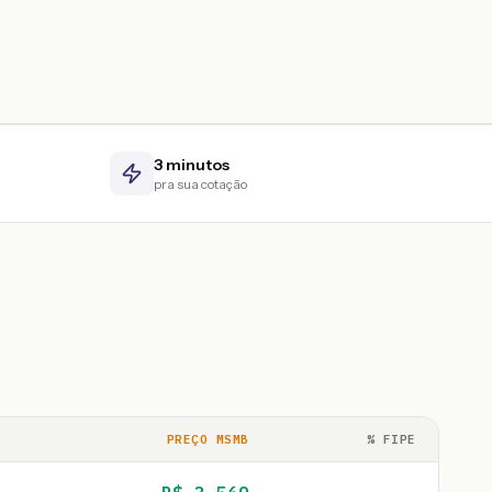
3 minutos
pra sua cotação
PREÇO MSMB
% FIPE