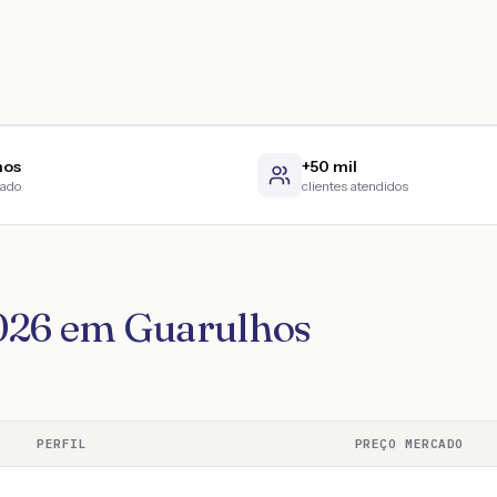
nos
+50 mil
cado
clientes atendidos
2026 em Guarulhos
PERFIL
PREÇO MERCADO