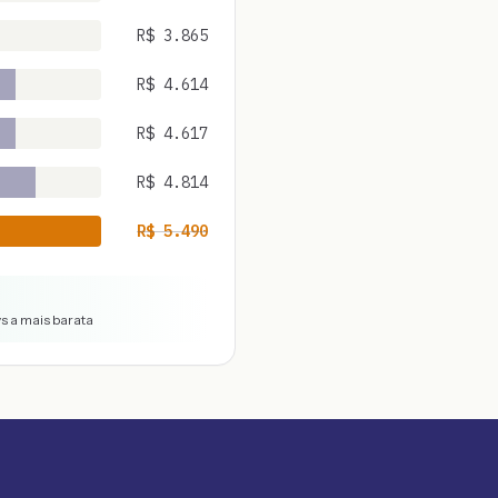
R$
3.865
R$
4.614
R$
4.617
R$
4.814
R$
5.490
vs a mais barata