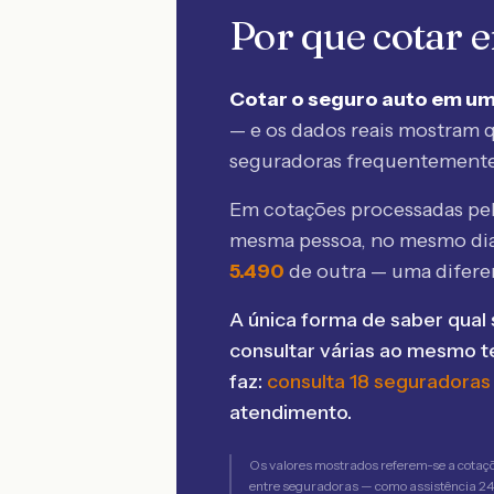
Por que cotar
Cotar o seguro auto em um
— e os dados reais mostram q
seguradoras frequentement
Em cotações processadas p
mesma pessoa, no mesmo dia
5.490
de outra — uma difer
A única forma de saber qual 
consultar várias ao mesmo 
faz:
consulta 18 seguradoras
atendimento.
Os valores mostrados referem-se a cotaç
entre seguradoras — como assistência 24h,