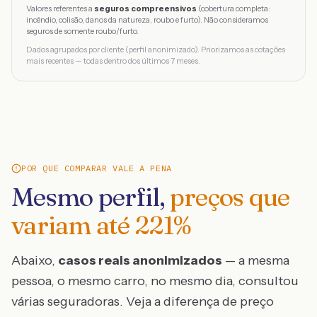
Valores referentes a
seguros compreensivos
(cobertura completa:
incêndio, colisão, danos da natureza, roubo e furto). Não consideramos
seguros de somente roubo/furto.
Dados agrupados por cliente (perfil anonimizado). Priorizamos as cotações
mais recentes — todas dentro dos últimos 7 meses.
POR QUE COMPARAR VALE A PENA
Mesmo perfil,
preços que
variam até
221
%
Abaixo,
casos reais anonimizados
— a mesma
pessoa, o mesmo carro, no mesmo dia, consultou
várias seguradoras. Veja a diferença de preço