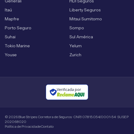
Generali
HDI Seguros
Itaú
Liberty Seguros
Mapfre
Mitsui Sumitomo
Porto Seguro
Sompo
Suhai
Sul América
Tokio Marine
Yelum
Youse
Zurich
Verificada por
©
2026
Blue Stripes Corretora de Seguros · CNPJ 07.815.054/0001-54 · SUSEP
202068020
Política de Privacidade
Contato