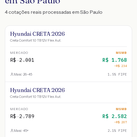
em São Paulo
4 cotações reais processadas em São Paulo
Hyundai CRETA 2026
Creta Comfort 1.0 TB 12V Flex Aut.
MERCADO
MSMB
R$
2.001
R$
1.768
−R$
234
Masc · 26-45
1.5
% FIPE
Hyundai CRETA 2026
Creta Comfort 1.0 TB 12V Flex Aut.
MERCADO
MSMB
R$
2.789
R$
2.582
−R$
207
Masc · 45+
2.1
% FIPE