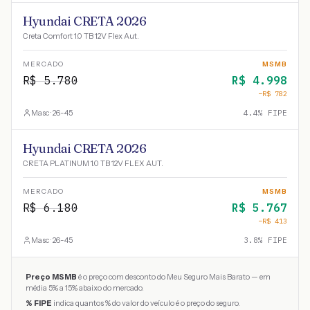
Hyundai CRETA 2026
Creta Comfort 1.0 TB 12V Flex Aut.
MERCADO
MSMB
R$
5.780
R$
4.998
−R$
782
Masc · 26-45
4.4
% FIPE
Hyundai CRETA 2026
CRETA PLATINUM 1.0 TB 12V FLEX AUT.
MERCADO
MSMB
R$
6.180
R$
5.767
−R$
413
Masc · 26-45
3.8
% FIPE
Preço MSMB
é o preço com desconto do Meu Seguro Mais Barato — em
média 5% a 15% abaixo do mercado.
% FIPE
indica quantos % do valor do veículo é o preço do seguro.