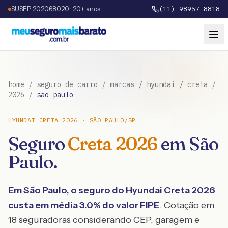
SUSEP 202068020 · 20+ anos
(11) 98957-8818
home
/
seguro de carro
/
marcas
/
hyundai
/
creta
/
2026
/
são paulo
HYUNDAI
CRETA
2026
·
SÃO PAULO
/
SP
Seguro
Creta
2026
em
São
Paulo
.
Em
São Paulo
, o seguro do
Hyundai
Creta
2026
custa em média
3.0
% do valor FIPE
. Cotação em
18 seguradoras considerando CEP, garagem e