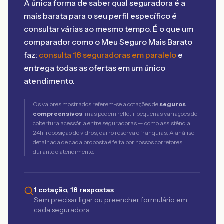
A única forma de saber qual seguradora é a
mais barata para o seu perfil específico é
consultar várias ao mesmo tempo. É o que um
comparador como o Meu Seguro Mais Barato
faz:
consulta 18 seguradoras em paralelo
e
entrega todas as ofertas em um único
atendimento.
Os valores mostrados referem-se a cotações de
seguros
compreensivos
, mas podem refletir pequenas variações de
cobertura acessória entre seguradoras — como assistência
24h, reposição de vidros, carro reserva e franquias. A análise
detalhada de cada proposta é feita por nossos corretores
durante o atendimento.
1 cotação, 18 respostas
Sem precisar ligar ou preencher formulário em
cada seguradora