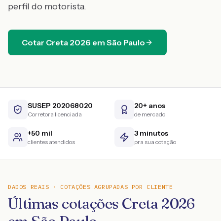
perfil do motorista.
Cotar
Creta
2026
em
São Paulo
SUSEP 202068020
20+ anos
Corretora licenciada
de mercado
+50 mil
3 minutos
clientes atendidos
pra sua cotação
DADOS REAIS · COTAÇÕES AGRUPADAS POR CLIENTE
Últimas cotações Creta 2026