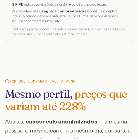
% FIPE
indica quantos % do valor do veículo é o preço do seguro.
Valores referentes a
seguros compreensivos
(cobertura completa:
incêndio, colisão, danos da natureza, roubo e furto). Não consideramos
seguros de somente roubo/furto.
Dados agrupados por cliente (perfil anonimizado). Priorizamos as cotações
mais recentes — todas dentro dos últimos 7 meses.
POR QUE COMPARAR VALE A PENA
Mesmo perfil,
preços que
variam até
228
%
Abaixo,
casos reais anonimizados
— a mesma
pessoa, o mesmo carro, no mesmo dia, consultou