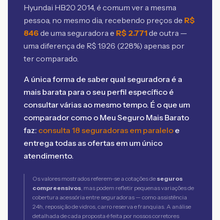
Hyundai HB20 2014
, é comum ver a mesma
pessoa, no mesmo dia, recebendo preços de
R$
846
de uma seguradora e
R$
2.771
de outra —
uma diferença de R$
1.926
(
228
%) apenas por
ter comparado.
A única forma de saber qual seguradora é a
mais barata para o seu perfil específico é
consultar várias ao mesmo tempo. É o que um
comparador como o Meu Seguro Mais Barato
faz:
consulta 18 seguradoras em paralelo
e
entrega todas as ofertas em um único
atendimento.
Os valores mostrados referem-se a cotações de
seguros
compreensivos
, mas podem refletir pequenas variações de
cobertura acessória entre seguradoras — como assistência
24h, reposição de vidros, carro reserva e franquias. A análise
detalhada de cada proposta é feita por nossos corretores