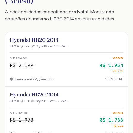
(Brasil)
Ainda sem dados específicos pra Natal. Mostrando
cotações do mesmo HB20 2014 em outras cidades.
Hyundai HB20 2014
HB20 C./C.Plus/C.Style 1.6 Flex 16V Mec.
MERCADO
MSMB
R$
2.199
R$
1.954
−R$
245
Umuarama
/
PR
Fem · 45+
4.7
% FIPE
Hyundai HB20 2014
HB20 C./C.Plus/C.Style 1.6 Flex 16V Mec.
MERCADO
MSMB
R$
1.978
R$
1.766
−R$
213