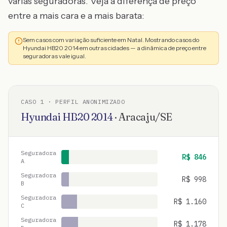
várias seguradoras. Veja a diferença de preço
entre a mais cara e a mais barata:
Sem casos com variação suficiente em Natal. Mostrando casos do
Hyundai HB20 2014 em outras cidades — a dinâmica de preço entre
seguradoras vale igual.
CASO
1
· PERFIL ANONIMIZADO
Hyundai
HB20
2014
·
Aracaju
/
SE
Seguradora
R$
846
A
Seguradora
R$
998
B
Seguradora
R$
1.160
C
Seguradora
R$
1.178