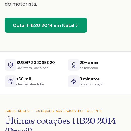
do motorista.
Cotar
HB20
2014
em
Natal
SUSEP 202068020
20+ anos
Corretora licenciada
de mercado
+50 mil
3 minutos
clientes atendidos
pra sua cotação
DADOS REAIS · COTAÇÕES AGRUPADAS POR CLIENTE
Últimas cotações HB20 2014