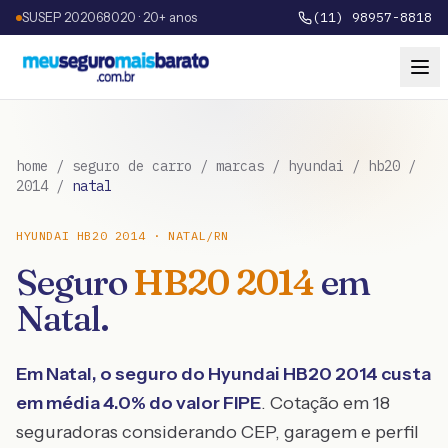
SUSEP 202068020 · 20+ anos
(11) 98957-8818
home
/
seguro de carro
/
marcas
/
hyundai
/
hb20
/
2014
/
natal
HYUNDAI
HB20
2014
·
NATAL
/
RN
Seguro
HB20
2014
em
Natal
.
Em
Natal
, o seguro do
Hyundai
HB20
2014
custa
em média
4.0
% do valor FIPE
. Cotação em 18
seguradoras considerando CEP, garagem e perfil