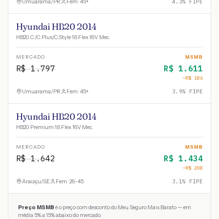
Umuarama
/
PR
Fem · 45+
4.3
% FIPE
Hyundai HB20 2014
HB20 C./C.Plus/C.Style 1.6 Flex 16V Mec.
MERCADO
MSMB
R$
1.797
R$
1.611
−R$
186
Umuarama
/
PR
Fem · 45+
3.9
% FIPE
Hyundai HB20 2014
HB20 Premium 1.6 Flex 16V Mec.
MERCADO
MSMB
R$
1.642
R$
1.434
−R$
208
Aracaju
/
SE
Fem · 26-45
3.1
% FIPE
Preço MSMB
é o preço com desconto do Meu Seguro Mais Barato — em
média 5% a 15% abaixo do mercado.