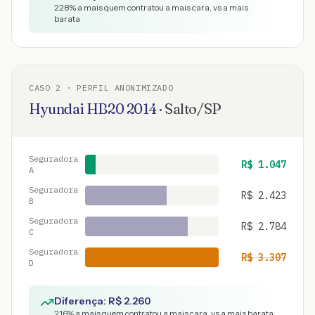
228
% a mais quem contratou a mais cara, vs a mais
barata
CASO
2
· PERFIL ANONIMIZADO
Hyundai
HB20
2014
·
Salto
/
SP
Seguradora
R$
1.047
A
Seguradora
R$
2.423
B
Seguradora
R$
2.784
C
Seguradora
R$
3.307
D
Diferença: R$
2.260
216
% a mais quem contratou a mais cara, vs a mais barata