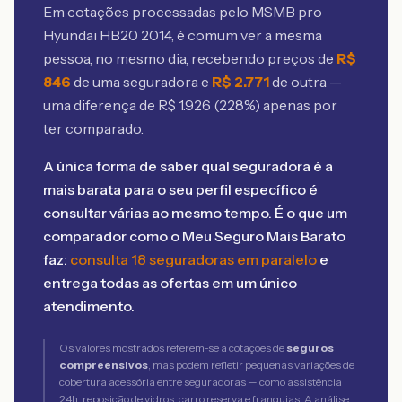
Em cotações processadas pelo MSMB
pro
Hyundai HB20 2014
, é comum ver a mesma
pessoa, no mesmo dia, recebendo preços de
R$
846
de uma seguradora e
R$
2.771
de outra —
uma diferença de R$
1.926
(
228
%) apenas por
ter comparado.
A única forma de saber qual seguradora é a
mais barata para o seu perfil específico é
consultar várias ao mesmo tempo. É o que um
comparador como o Meu Seguro Mais Barato
faz:
consulta 18 seguradoras em paralelo
e
entrega todas as ofertas em um único
atendimento.
Os valores mostrados referem-se a cotações de
seguros
compreensivos
, mas podem refletir pequenas variações de
cobertura acessória entre seguradoras — como assistência
24h, reposição de vidros, carro reserva e franquias. A análise