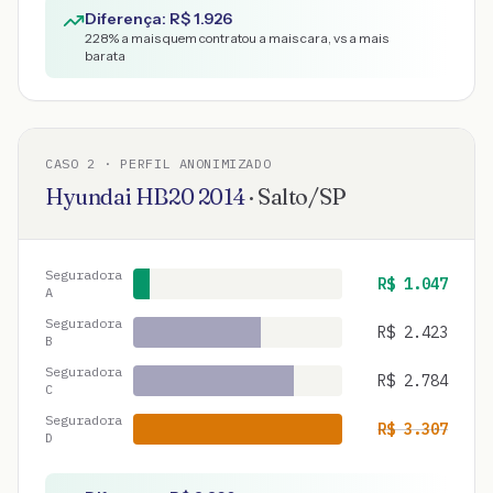
Diferença: R$
1.926
228
% a mais quem contratou a mais cara, vs a mais
barata
CASO
2
· PERFIL ANONIMIZADO
Hyundai
HB20
2014
·
Salto
/
SP
Seguradora
R$
1.047
A
Seguradora
R$
2.423
B
Seguradora
R$
2.784
C
Seguradora
R$
3.307
D