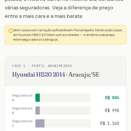
várias seguradoras. Veja a diferença de preço
entre a mais cara e a mais barata:
Sem casos com variação suficiente em Florianópolis. Mostrando casos
do Hyundai HB20 2014 em outras cidades — a dinâmica de preço
entre seguradoras vale igual.
CASO
1
· PERFIL ANONIMIZADO
Hyundai
HB20
2014
·
Aracaju
/
SE
Seguradora
R$
846
A
Seguradora
R$
998
B
Seguradora
R$
1.160
C