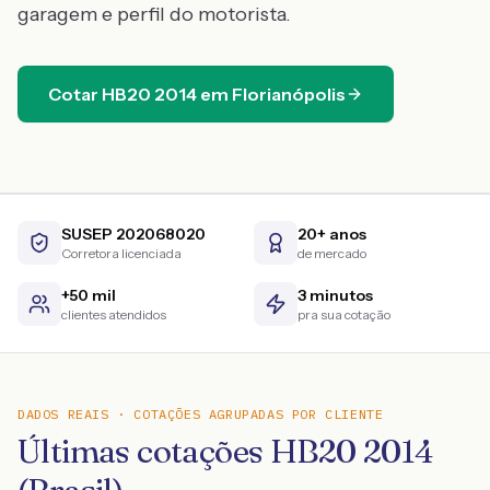
garagem e perfil do motorista.
Cotar
HB20
2014
em
Florianópolis
SUSEP 202068020
20+ anos
Corretora licenciada
de mercado
+50 mil
3 minutos
clientes atendidos
pra sua cotação
DADOS REAIS · COTAÇÕES AGRUPADAS POR CLIENTE
Últimas cotações HB20 2014