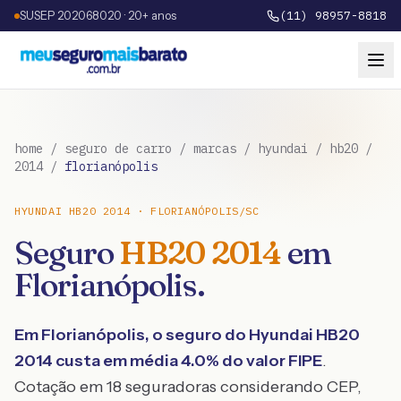
SUSEP 202068020 · 20+ anos
(11) 98957-8818
home
/
seguro de carro
/
marcas
/
hyundai
/
hb20
/
2014
/
florianópolis
HYUNDAI
HB20
2014
·
FLORIANÓPOLIS
/
SC
Seguro
HB20
2014
em
Florianópolis
.
Em
Florianópolis
, o seguro do
Hyundai
HB20
2014
custa em média
4.0
% do valor FIPE
.
Cotação em 18 seguradoras considerando CEP,