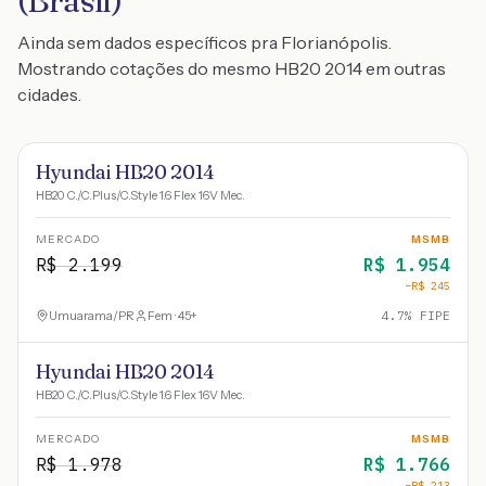
(Brasil)
Ainda sem dados específicos pra Florianópolis.
Mostrando cotações do mesmo HB20 2014 em outras
cidades.
Hyundai HB20 2014
HB20 C./C.Plus/C.Style 1.6 Flex 16V Mec.
MERCADO
MSMB
R$
2.199
R$
1.954
−R$
245
Umuarama
/
PR
Fem · 45+
4.7
% FIPE
Hyundai HB20 2014
HB20 C./C.Plus/C.Style 1.6 Flex 16V Mec.
MERCADO
MSMB
R$
1.978
R$
1.766
−R$
213