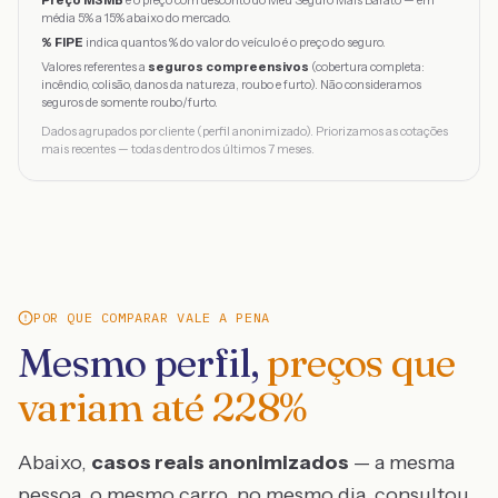
Preço MSMB
é o preço com desconto do Meu Seguro Mais Barato — em
média 5% a 15% abaixo do mercado.
% FIPE
indica quantos % do valor do veículo é o preço do seguro.
Valores referentes a
seguros compreensivos
(cobertura completa:
incêndio, colisão, danos da natureza, roubo e furto). Não consideramos
seguros de somente roubo/furto.
Dados agrupados por cliente (perfil anonimizado). Priorizamos as cotações
mais recentes — todas dentro dos últimos 7 meses.
POR QUE COMPARAR VALE A PENA
Mesmo perfil,
preços que
variam até
228
%
Abaixo,
casos reais anonimizados
— a mesma
pessoa, o mesmo carro, no mesmo dia, consultou