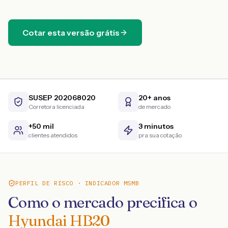
Cotar esta versão grátis
SUSEP 202068020
20+ anos
Corretora licenciada
de mercado
+50 mil
3 minutos
clientes atendidos
pra sua cotação
PERFIL DE RISCO · INDICADOR MSMB
Como o mercado precifica o
Hyundai HB20