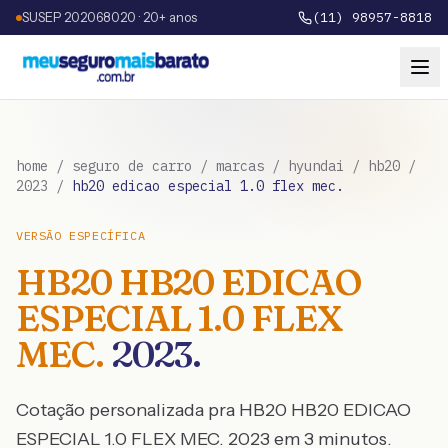
SUSEP 202068020 · 20+ anos
(11) 98957-8818
home
/
seguro de carro
/
marcas
/
hyundai
/
hb20
/
2023
/
hb20 edicao especial 1.0 flex mec.
VERSÃO ESPECÍFICA
HB20
HB20 EDICAO
ESPECIAL 1.0 FLEX
MEC.
2023
.
Cotação personalizada pra
HB20
HB20 EDICAO
ESPECIAL 1.0 FLEX MEC.
2023
em 3 minutos.