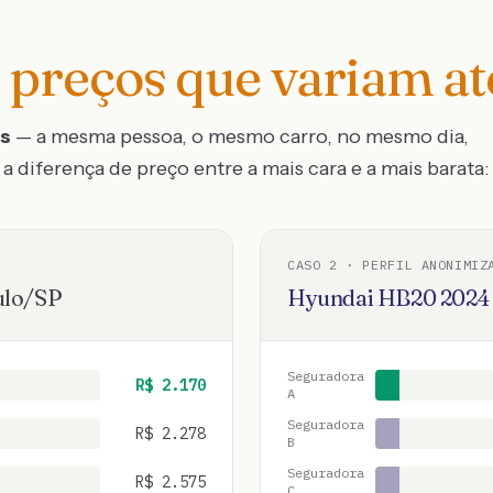
preços que variam a
os
— a mesma pessoa, o mesmo carro, no mesmo dia,
a diferença de preço entre a mais cara e a mais barata:
CASO
2
· PERFIL ANONIMIZ
ulo
/
SP
Hyundai
HB20
2024
Seguradora
R$
2.170
A
Seguradora
R$
2.278
B
Seguradora
R$
2.575
C