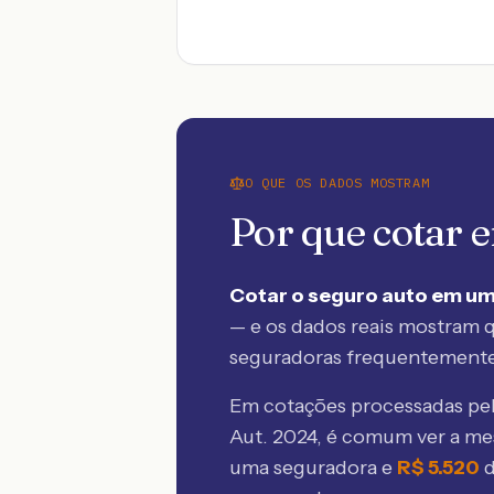
O QUE OS DADOS MOSTRAM
Por que cotar
Cotar o seguro auto em um
— e os dados reais mostram q
seguradoras frequentement
Em cotações processadas p
Aut. 2024
, é comum ver a m
uma seguradora e
R$
5.520
d