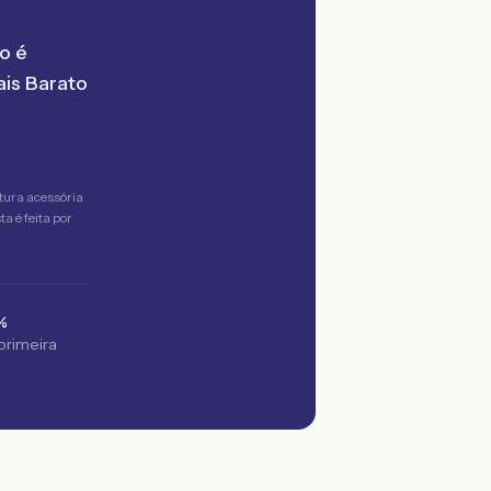
o é
is Barato
tura acessória
a é feita por
%
 primeira