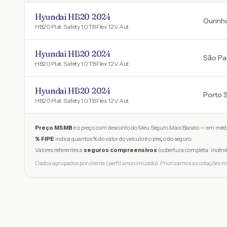
Hyundai HB20 2024
Ourinh
HB20 Plat. Safety 1.0 TB Flex 12V Aut.
Hyundai HB20 2024
São Pa
HB20 Plat. Safety 1.0 TB Flex 12V Aut.
Hyundai HB20 2024
Porto 
HB20 Plat. Safety 1.0 TB Flex 12V Aut.
Preço MSMB
é o preço com desconto do Meu Seguro Mais Barato — em médi
% FIPE
indica quantos % do valor do veículo é o preço do seguro.
Valores referentes a
seguros compreensivos
(cobertura completa: incênd
Dados agrupados por cliente (perfil anonimizado). Priorizamos as cotações m