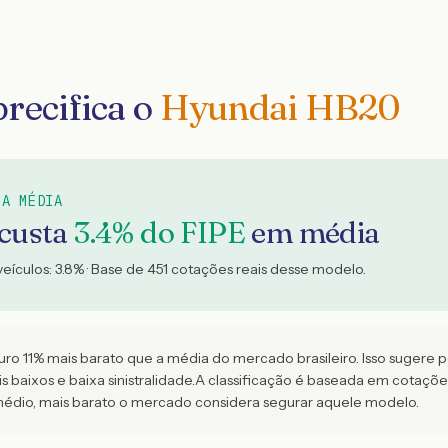
recifica o
Hyundai HB20
 A MÉDIA
 custa
3.4
% do FIPE
em média
veículos:
3.8
% · Base de
451
cotações reais desse modelo.
 11% mais barato que a média do mercado brasileiro. Isso sugere per
baixos e baixa sinistralidade.
A classificação é baseada em cotaçõ
édio, mais barato o mercado considera segurar aquele modelo.