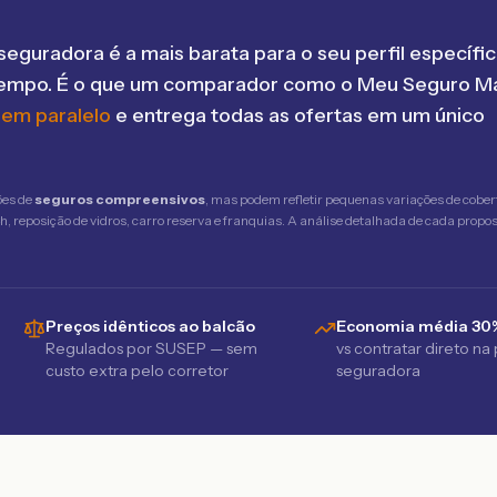
seguradora é a mais barata para o seu perfil específic
tempo. É o que um comparador como o Meu Seguro Ma
 em paralelo
e entrega todas as ofertas em um único
ões de
seguros compreensivos
, mas podem refletir pequenas variações de cober
 reposição de vidros, carro reserva e franquias. A análise detalhada de cada propost
Preços idênticos ao balcão
Economia média 30
Regulados por SUSEP — sem
vs contratar direto na
custo extra pelo corretor
seguradora