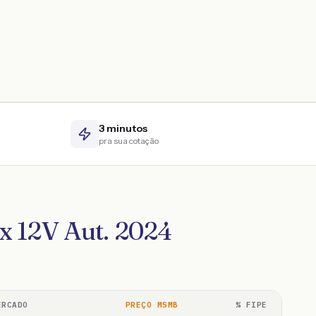
3 minutos
pra sua cotação
x 12V Aut. 2024
ERCADO
PREÇO MSMB
% FIPE