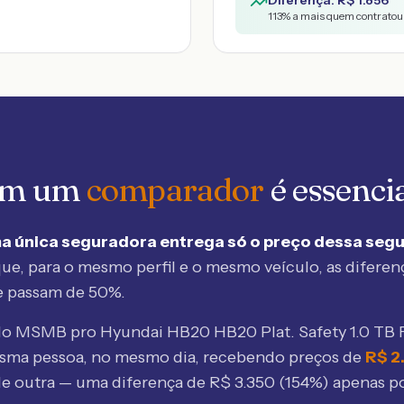
Diferença: R$
1.856
113
% a mais quem contratou 
 em um
comparador
é essenci
a única seguradora entrega só o preço dessa seg
ue, para o mesmo perfil e o mesmo veículo, as diferen
e passam de 50%.
elo MSMB
pro Hyundai HB20 HB20 Plat. Safety 1.0 TB 
esma pessoa, no mesmo dia, recebendo preços de
R$
2
e outra — uma diferença de R$
3.350
(
154
%) apenas po