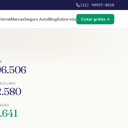
(11) 98957-8818
Home
Marcas
Seguro Auto
Blog
Sobre nós
Cotar grátis →
E
96.506
DIO/ANO
2.580
TAÇÃO
.641