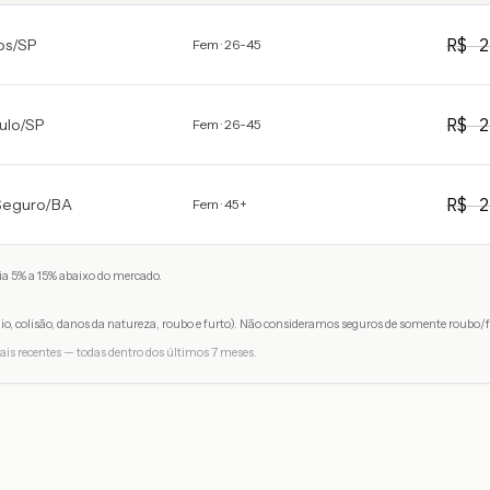
R$
2
os
/
SP
Fem · 26-45
R$
2
ulo
/
SP
Fem · 26-45
R$
2
Seguro
/
BA
Fem · 45+
a 5% a 15% abaixo do mercado.
io, colisão, danos da natureza, roubo e furto). Não consideramos seguros de somente roubo/f
ais recentes — todas dentro dos últimos 7 meses.