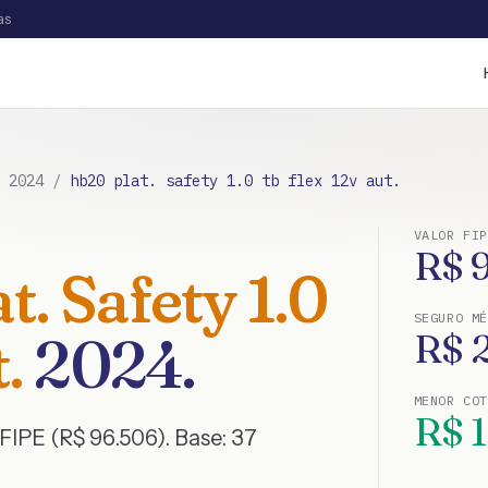
as
/
2024
/
hb20 plat. safety 1.0 tb flex 12v aut.
VALOR FIP
R$
. Safety 1.0
SEGURO MÉ
.
2024
.
R$
MENOR CO
R$
1
FIPE (R$ 96.506)
. Base:
37