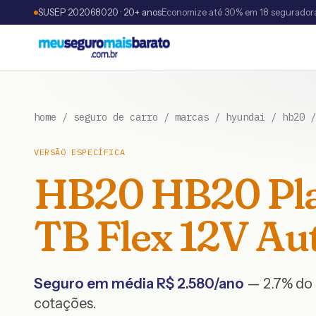
SUSEP 202068020 · 20+ anos
Economize até 30% em 18 segurador
home
/
seguro de carro
/
marcas
/
hyundai
/
hb20
VERSÃO ESPECÍFICA
HB20
HB20 Plat
TB Flex 12V Aut
Seguro em média R$
2.580
/ano
— 2.7% do 
cotações.