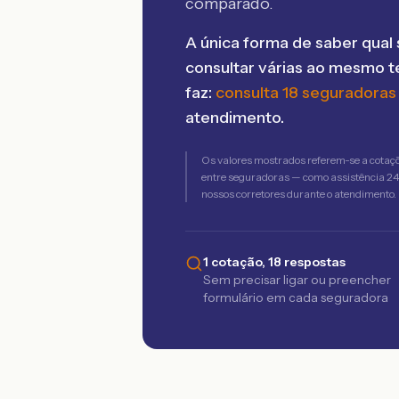
comparado.
A única forma de saber qual 
consultar várias ao mesmo 
faz:
consulta 18 seguradoras
atendimento.
Os valores mostrados referem-se a cotaç
entre seguradoras — como assistência 24h,
nossos corretores durante o atendimento.
1 cotação, 18 respostas
Sem precisar ligar ou preencher
formulário em cada seguradora