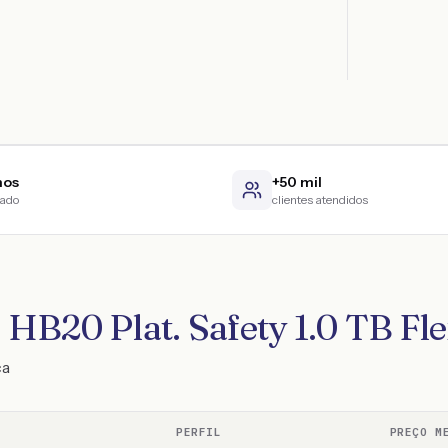
nos
+50 mil
cado
clientes atendidos
HB20 Plat. Safety 1.0 TB Fle
ca
PERFIL
PREÇO M