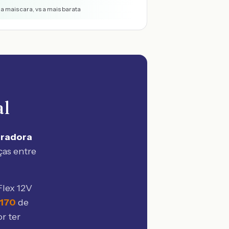
a mais cara, vs a mais barata
al
uradora
ças entre
Flex 12V
.170
de
r ter