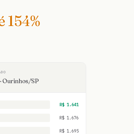
té
154
%
ADO
·
Ourinhos
/
SP
R$
1.641
R$
1.676
R$
1.695