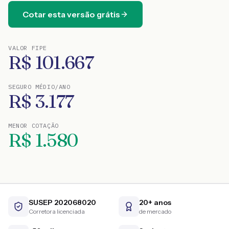
Cotar esta versão grátis
VALOR FIPE
R$
101.667
SEGURO MÉDIO/ANO
R$
3.177
MENOR COTAÇÃO
R$
1.580
SUSEP 202068020
20+ anos
Corretora licenciada
de mercado