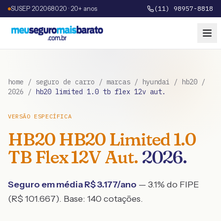
SUSEP 202068020 · 20+ anos
(11) 98957-8818
home
/
seguro de carro
/
marcas
/
hyundai
/
hb20
/
2026
/
hb20 limited 1.0 tb flex 12v aut.
VERSÃO ESPECÍFICA
HB20
HB20 Limited 1.0
TB Flex 12V Aut.
2026
.
Seguro em média R$
3.177
/ano
— 3.1% do FIPE
(R$ 101.667)
. Base:
140
cotações.