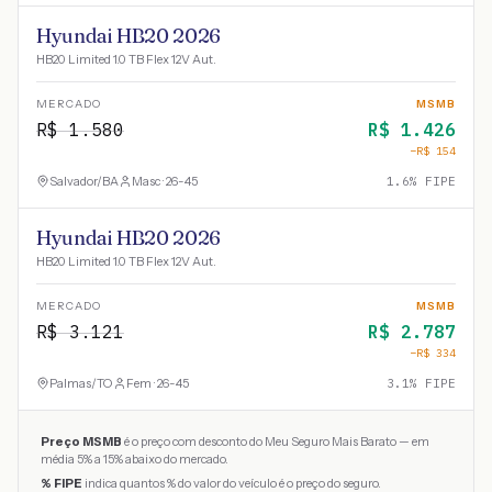
Hyundai HB20 2026
HB20 Limited 1.0 TB Flex 12V Aut.
MERCADO
MSMB
R$
1.580
R$
1.426
−R$
154
Salvador
/
BA
Masc · 26-45
1.6
% FIPE
Hyundai HB20 2026
HB20 Limited 1.0 TB Flex 12V Aut.
MERCADO
MSMB
R$
3.121
R$
2.787
−R$
334
Palmas
/
TO
Fem · 26-45
3.1
% FIPE
Preço MSMB
é o preço com desconto do Meu Seguro Mais Barato — em
média 5% a 15% abaixo do mercado.
% FIPE
indica quantos % do valor do veículo é o preço do seguro.