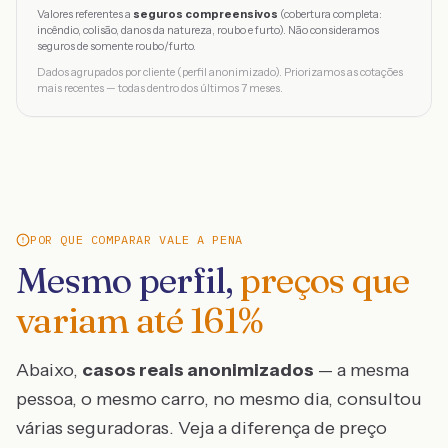
Valores referentes a
seguros compreensivos
(cobertura completa:
incêndio, colisão, danos da natureza, roubo e furto). Não consideramos
seguros de somente roubo/furto.
Dados agrupados por cliente (perfil anonimizado). Priorizamos as cotações
mais recentes — todas dentro dos últimos 7 meses.
POR QUE COMPARAR VALE A PENA
Mesmo perfil,
preços que
variam até
161
%
Abaixo,
casos reais anonimizados
— a mesma
pessoa, o mesmo carro, no mesmo dia, consultou
várias seguradoras. Veja a diferença de preço