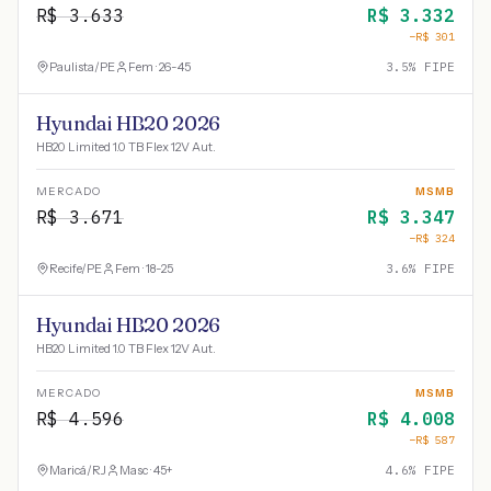
R$
3.633
R$
3.332
−R$
301
Paulista
/
PE
Fem · 26-45
3.5
% FIPE
Hyundai HB20 2026
HB20 Limited 1.0 TB Flex 12V Aut.
MERCADO
MSMB
R$
3.671
R$
3.347
−R$
324
Recife
/
PE
Fem · 18-25
3.6
% FIPE
Hyundai HB20 2026
HB20 Limited 1.0 TB Flex 12V Aut.
MERCADO
MSMB
R$
4.596
R$
4.008
−R$
587
Maricá
/
RJ
Masc · 45+
4.6
% FIPE