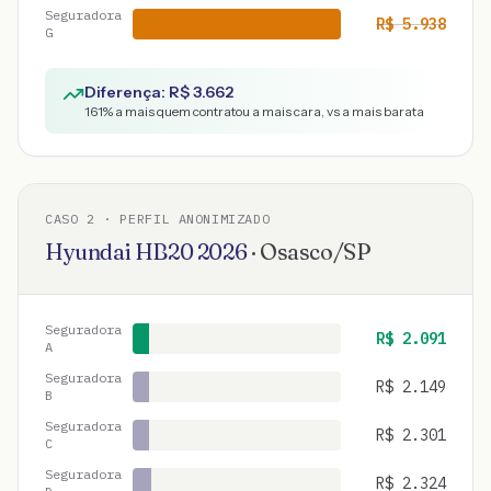
Seguradora
R$
5.938
G
Diferença: R$
3.662
161
% a mais quem contratou a mais cara, vs a mais barata
CASO
2
· PERFIL ANONIMIZADO
Hyundai
HB20
2026
·
Osasco
/
SP
Seguradora
R$
2.091
A
Seguradora
R$
2.149
B
Seguradora
R$
2.301
C
Seguradora
R$
2.324