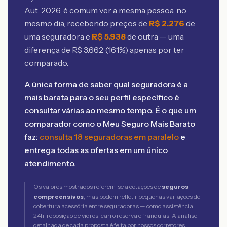
Aut. 2026
, é comum ver a mesma pessoa, no
mesmo dia, recebendo preços de
R$
2.276
de
uma seguradora e
R$
5.938
de outra — uma
diferença de R$
3.662
(
161
%) apenas por ter
comparado.
A única forma de saber qual seguradora é a
mais barata para o seu perfil específico é
consultar várias ao mesmo tempo. É o que um
comparador como o Meu Seguro Mais Barato
faz:
consulta 18 seguradoras em paralelo
e
entrega todas as ofertas em um único
atendimento.
Os valores mostrados referem-se a cotações de
seguros
compreensivos
, mas podem refletir pequenas variações de
cobertura acessória entre seguradoras — como assistência
24h, reposição de vidros, carro reserva e franquias. A análise
detalhada de cada proposta é feita por nossos corretores