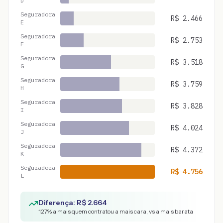
D
Seguradora
R$
2.466
E
Seguradora
R$
2.753
F
Seguradora
R$
3.518
G
Seguradora
R$
3.759
H
Seguradora
R$
3.828
I
Seguradora
R$
4.024
J
Seguradora
R$
4.372
K
Seguradora
R$
4.756
L
Diferença: R$
2.664
127
% a mais quem contratou a mais cara, vs a mais barata