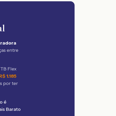
al
uradora
ças entre
 TB Flex
R$
1.185
s por ter
o é
is Barato