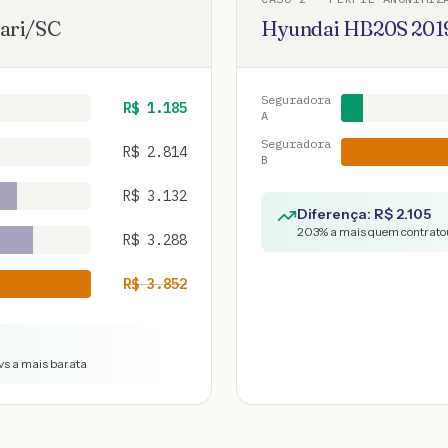
ari
/
SC
Hyundai
HB20S
201
Seguradora
R$
1.185
A
Seguradora
R$
2.814
B
R$
3.132
Diferença: R$
2.105
203
% a mais quem contratou
R$
3.288
R$
3.852
vs a mais barata