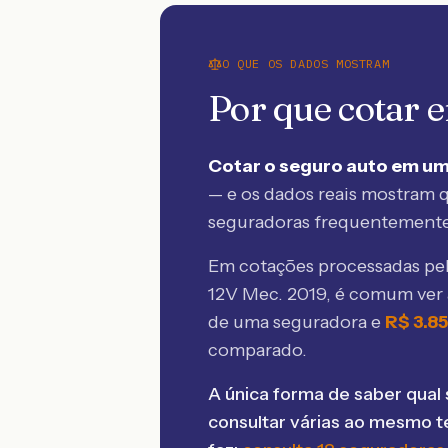
O QUE OS DADOS MOSTRAM
Por que cotar
Cotar o seguro auto em um
— e os dados reais mostram q
seguradoras frequentement
Em cotações processadas p
12V Mec. 2019
, é comum ver
de uma seguradora e
R$
3.8
comparado.
A única forma de saber qual 
consultar várias ao mesmo 