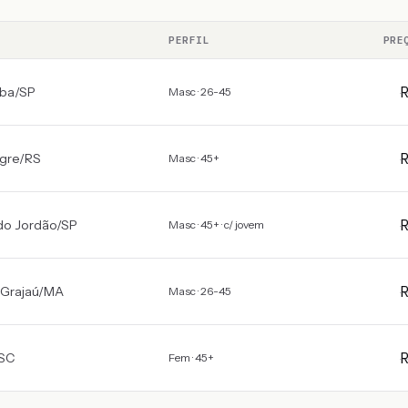
PERFIL
PRE
íba
/
SP
Masc · 26-45
gre
/
RS
Masc · 45+
o Jordão
/
SP
Masc · 45+ · c/ jovem
Grajaú
/
MA
Masc · 26-45
SC
Fem · 45+