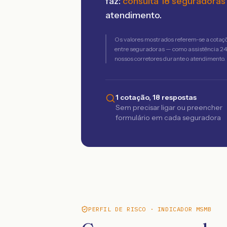
faz:
consulta 18 seguradoras
atendimento.
Os valores mostrados referem-se a cotaç
entre seguradoras — como assistência 24h,
nossos corretores durante o atendimento.
1 cotação, 18 respostas
Sem precisar ligar ou preencher
formulário em cada seguradora
PERFIL DE RISCO · INDICADOR MSMB