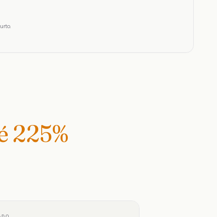
urto.
té
225
%
ADO