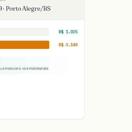
9
·
Porto Alegre
/
RS
R$
1.035
R$
3.140
 a mais cara, vs a mais barata