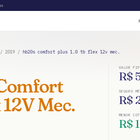
as
/
2019
/
hb20s comfort plus 1.0 tb flex 12v mec.
VALOR FIP
R$
Comfort
SEGURO MÉ
x 12V Mec.
R$
MENOR CO
R$