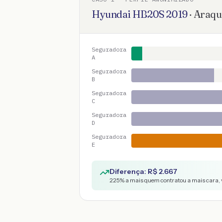
Hyundai
HB20S
2019
·
Araqu
Seguradora
A
Seguradora
B
Seguradora
C
Seguradora
D
Seguradora
E
Diferença: R$
2.667
225
% a mais quem contratou a mais cara, 