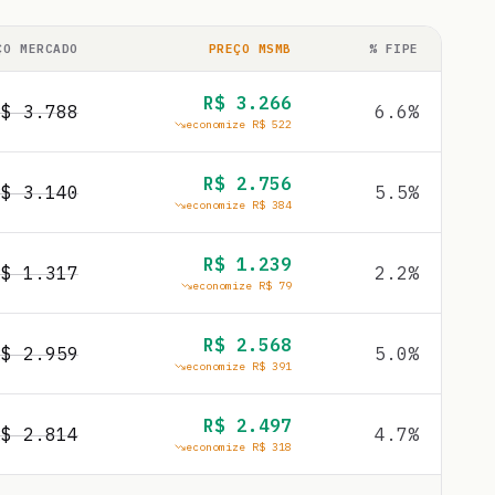
ÇO MERCADO
PREÇO MSMB
% FIPE
R$
3.266
R$
3.788
6.6
%
economize R$
522
R$
2.756
R$
3.140
5.5
%
economize R$
384
R$
1.239
R$
1.317
2.2
%
economize R$
79
R$
2.568
R$
2.959
5.0
%
economize R$
391
R$
2.497
R$
2.814
4.7
%
economize R$
318