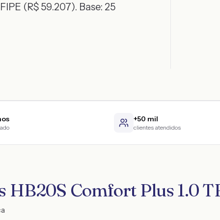
FIPE (R$ 59.207)
. Base:
25
nos
+50 mil
cado
clientes atendidos
s HB20S Comfort Plus 1.0 TB
ca