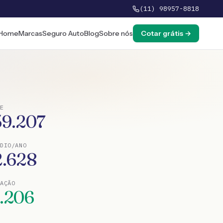
(11) 98957-8818
Home
Marcas
Seguro Auto
Blog
Sobre nós
Cotar grátis →
E
59.207
DIO/ANO
2.628
TAÇÃO
1.206