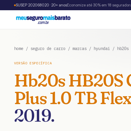
SUSEP 202068020 · 20+ anos
Economize até 30% em 18 segurador
home
/
seguro de carro
/
marcas
/
hyundai
/
hb20s
VERSÃO ESPECÍFICA
Hb20s
HB20S 
Plus 1.0 TB Fle
2019
.