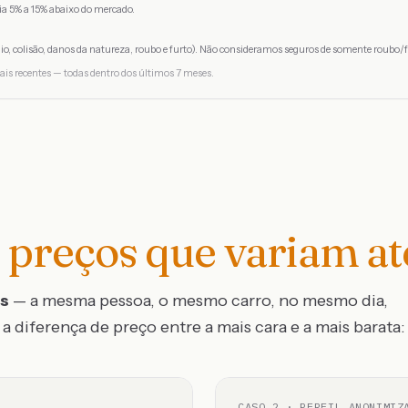
a 5% a 15% abaixo do mercado.
io, colisão, danos da natureza, roubo e furto). Não consideramos seguros de somente roubo/f
ais recentes — todas dentro dos últimos 7 meses.
preços que variam a
os
— a mesma pessoa, o mesmo carro, no mesmo dia,
a diferença de preço entre a mais cara e a mais barata:
CASO
2
· PERFIL ANONIMIZ