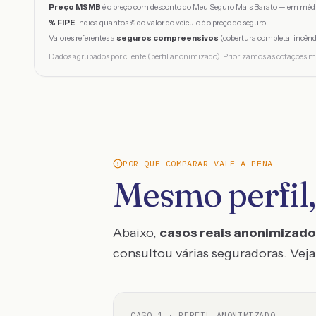
Preço MSMB
é o preço com desconto do Meu Seguro Mais Barato — em médi
% FIPE
indica quantos % do valor do veículo é o preço do seguro.
Valores referentes a
seguros compreensivos
(cobertura completa: incênd
Dados agrupados por cliente (perfil anonimizado). Priorizamos as cotações m
POR QUE COMPARAR VALE A PENA
Mesmo perfil,
Abaixo,
casos reais anonimizad
consultou várias seguradoras. Veja 
CASO
1
· PERFIL ANONIMIZADO