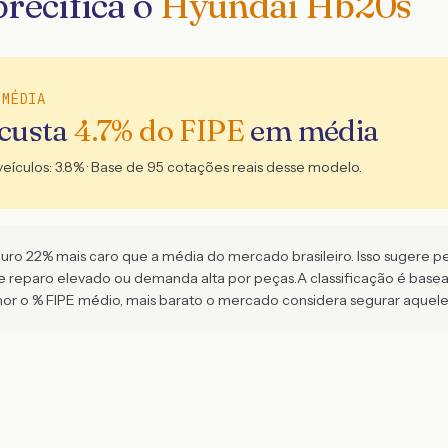
recifica o
Hyundai Hb20s
 MÉDIA
 custa
4.7
% do FIPE
em média
veículos:
3.8
% · Base de
95
cotações reais desse modelo.
o 22% mais caro que a média do mercado brasileiro. Isso sugere perfi
de reparo elevado ou demanda alta por peças.
A classificação é bas
 o % FIPE médio, mais barato o mercado considera segurar aquel