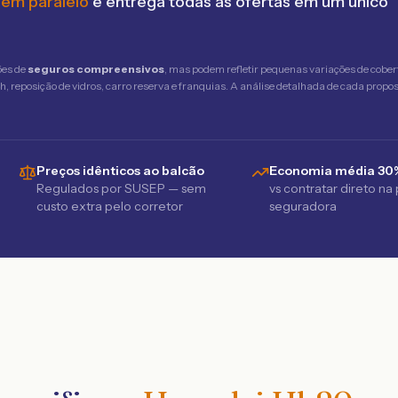
 em paralelo
e entrega todas as ofertas em um único
ões de
seguros compreensivos
, mas podem refletir pequenas variações de cober
 reposição de vidros, carro reserva e franquias. A análise detalhada de cada propost
Preços idênticos ao balcão
Economia média 30
Regulados por SUSEP — sem
vs contratar direto na
custo extra pelo corretor
seguradora