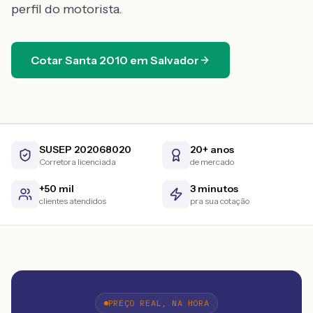
perfil do motorista.
Cotar
Santa
2010
em
Salvador
SUSEP 202068020
20+ anos
Corretora licenciada
de mercado
+50 mil
3 minutos
clientes atendidos
pra sua cotação
PREÇO REAL, NA HORA