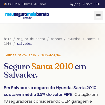
SUSEP 202068020 · 20+ anos
(11) 98957-8818
home
/
seguro de carro
/
marcas
/
hyundai
/
santa
/
2010
/
salvador
HYUNDAI
SANTA
2010
·
SALVADOR
/
BA
Seguro
Santa
2010
em
Salvador
.
Em
Salvador
, o seguro do
Hyundai
Santa
2010
custa em média
3.5
% do valor FIPE
. Cotação em
18 seguradoras considerando CEP, garagem e