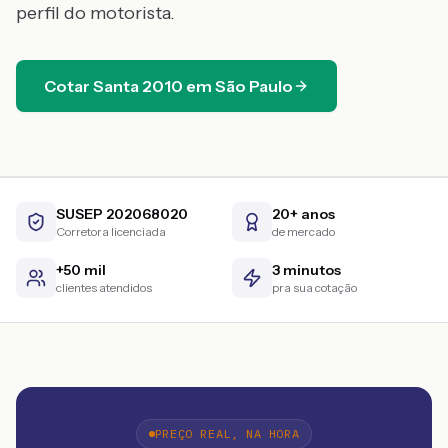
perfil do motorista.
Cotar
Santa
2010
em
São Paulo
SUSEP 202068020
20+ anos
Corretora licenciada
de mercado
+50 mil
3 minutos
clientes atendidos
pra sua cotação
PREÇO REAL, NA HORA