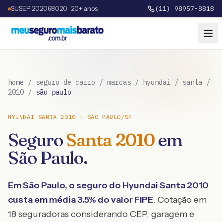
SUSEP 202068020 · 20+ anos
(11) 98957-8818
home
/
seguro de carro
/
marcas
/
hyundai
/
santa
/
2010
/
são paulo
HYUNDAI
SANTA
2010
·
SÃO PAULO
/
SP
Seguro
Santa
2010
em
São Paulo
.
Em
São Paulo
, o seguro do
Hyundai
Santa
2010
custa em média
3.5
% do valor FIPE
. Cotação em
18 seguradoras considerando CEP, garagem e