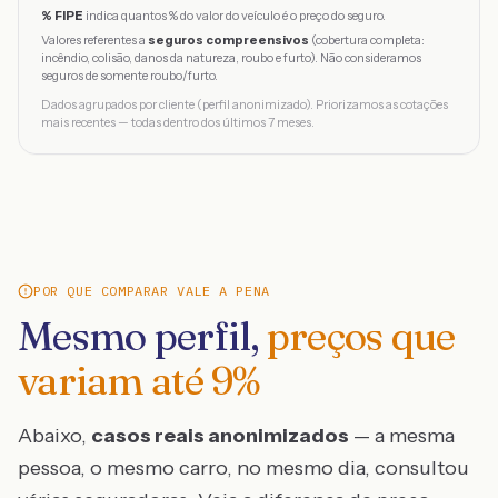
% FIPE
indica quantos % do valor do veículo é o preço do seguro.
Valores referentes a
seguros compreensivos
(cobertura completa:
incêndio, colisão, danos da natureza, roubo e furto). Não consideramos
seguros de somente roubo/furto.
Dados agrupados por cliente (perfil anonimizado). Priorizamos as cotações
mais recentes — todas dentro dos últimos 7 meses.
POR QUE COMPARAR VALE A PENA
Mesmo perfil,
preços que
variam até
9
%
Abaixo,
casos reais anonimizados
— a mesma
pessoa, o mesmo carro, no mesmo dia, consultou