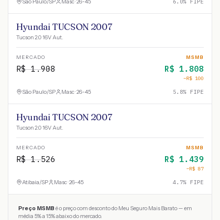
São Paulo
/
SP
Masc · 26-45
6.0
% FIPE
Hyundai TUCSON 2007
Tucson 2.0 16V Aut.
MERCADO
MSMB
R$
1.908
R$
1.808
−R$
100
São Paulo
/
SP
Masc · 26-45
5.8
% FIPE
Hyundai TUCSON 2007
Tucson 2.0 16V Aut.
MERCADO
MSMB
R$
1.526
R$
1.439
−R$
87
Atibaia
/
SP
Masc · 26-45
4.7
% FIPE
Preço MSMB
é o preço com desconto do Meu Seguro Mais Barato — em
média 5% a 15% abaixo do mercado.