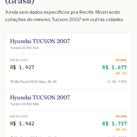
(Brasil)
Ainda sem dados específicos pra Recife. Mostrando
cotações do mesmo Tucson 2007 em outras cidades.
Hyundai TUCSON 2007
Tucson 2.0 16V Aut.
MERCADO
MSMB
R$
1.927
R$
1.677
−R$
250
São Paulo
/
SP
Masc · 26-45
5.9
% FIPE
Hyundai TUCSON 2007
Tucson 2.0 16V Mec.
MERCADO
MSMB
R$
1.942
R$
1.737
−R$
206