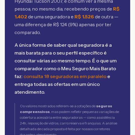
Hyundai Tucson 2007
, é comum ver a mesma
pessoa, no mesmo dia, recebendo preços de
R$
1.402
de uma seguradora e
R$
1.526
de outra —
uma diferença de R$
124
(
9
%) apenas por ter
comparado.
A única forma de saber qual seguradora é a
mais barata para o seu perfil específico é
consultar várias ao mesmo tempo. É o que um
comparador como o Meu Seguro Mais Barato
faz:
consulta 18 seguradoras em paralelo
e
entrega todas as ofertas em um único
atendimento.
Os valores mostrados referem-se a cotações de
seguros
compreensivos
, mas podem refletir pequenas variações de
cobertura acessória entre seguradoras — como assistência
24h, reposição de vidros, carro reserva e franquias. A análise
detalhada de cada proposta é feita por nossos corretores
durante o atendimento.