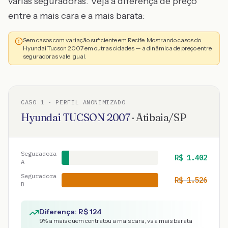
várias seguradoras. Veja a diferença de preço
entre a mais cara e a mais barata:
Sem casos com variação suficiente em Recife. Mostrando casos do
Hyundai Tucson 2007 em outras cidades — a dinâmica de preço entre
seguradoras vale igual.
CASO
1
· PERFIL ANONIMIZADO
Hyundai
TUCSON
2007
·
Atibaia
/
SP
Seguradora
R$
1.402
A
Seguradora
R$
1.526
B
Diferença: R$
124
9
% a mais quem contratou a mais cara, vs a mais barata