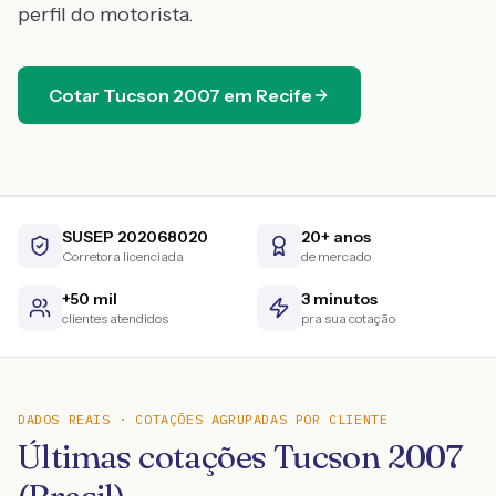
perfil do motorista.
Cotar
Tucson
2007
em
Recife
SUSEP 202068020
20+ anos
Corretora licenciada
de mercado
+50 mil
3 minutos
clientes atendidos
pra sua cotação
DADOS REAIS · COTAÇÕES AGRUPADAS POR CLIENTE
Últimas cotações Tucson 2007