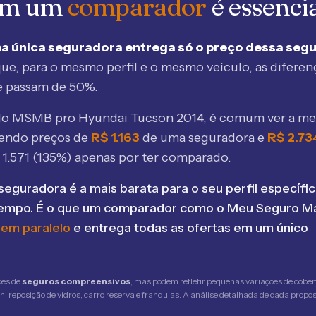
 em um
comparador
é essenci
a única seguradora entrega só o preço dessa seg
ue, para o mesmo perfil e o mesmo veículo, as diferen
e passam de 50%.
elo MSMB
pro Hyundai Tucson 2014
, é comum ver a m
bendo preços de
R$
1.163
de uma seguradora e
R$
2.73
$
1.571
(
135
%) apenas por ter comparado.
seguradora é a mais barata para o seu perfil específic
tempo. É o que um comparador como o Meu Seguro Ma
 em paralelo
e entrega todas as ofertas em um único
ões de
seguros compreensivos
, mas podem refletir pequenas variações de cober
 reposição de vidros, carro reserva e franquias. A análise detalhada de cada propost