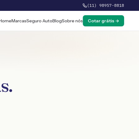
(11) 98957-8818
Home
Marcas
Seguro Auto
Blog
Sobre nós
Cotar grátis →
s
.