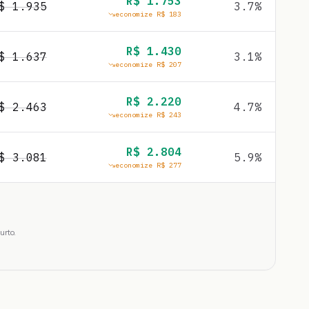
R$
1.753
R$
1.935
3.7
%
economize R$
183
R$
1.430
R$
1.637
3.1
%
economize R$
207
R$
2.220
R$
2.463
4.7
%
economize R$
243
R$
2.804
R$
3.081
5.9
%
economize R$
277
urto.