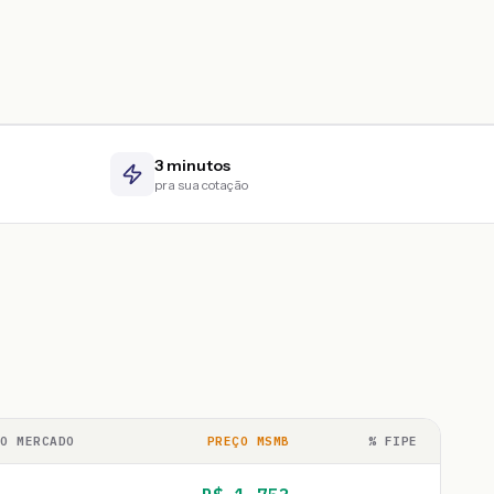
3 minutos
pra sua cotação
ÇO MERCADO
PREÇO MSMB
% FIPE