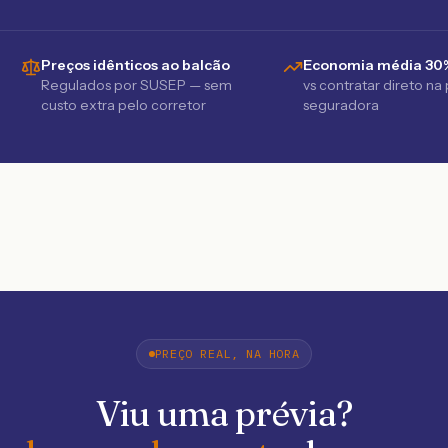
Preços idênticos ao balcão
Economia média 30
Regulados por SUSEP — sem
vs contratar direto na
custo extra pelo corretor
seguradora
PREÇO REAL, NA HORA
Viu uma prévia?