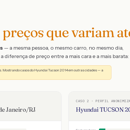
preços que variam a
os
— a mesma pessoa, o mesmo carro, no mesmo dia,
a diferença de preço entre a mais cara e a mais barata:
. Mostrando casos do Hyundai Tucson 2014 em outras cidades — a
CASO
2
· PERFIL ANONIMIZ
de Janeiro
/
RJ
Hyundai
TUCSON
2