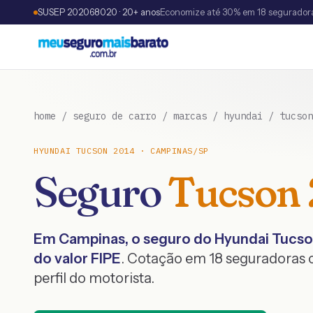
SUSEP 202068020 · 20+ anos
Economize até 30% em 18 segurador
home
/
seguro de carro
/
marcas
/
hyundai
/
tucson
HYUNDAI
TUCSON
2014
·
CAMPINAS
/
SP
Seguro
Tucson
Em
Campinas
, o seguro do
Hyundai
Tucs
do valor FIPE
. Cotação em 18 seguradoras
perfil do motorista.