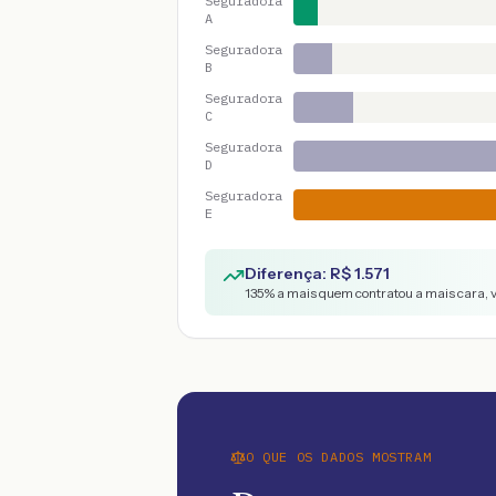
Seguradora
A
Seguradora
B
Seguradora
C
Seguradora
D
Seguradora
E
Diferença: R$
1.571
135
% a mais quem contratou a mais cara, 
O QUE OS DADOS MOSTRAM