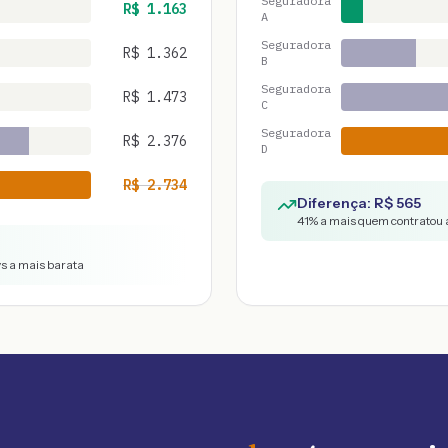
Seguradora
R$
1.163
A
Seguradora
R$
1.362
B
Seguradora
R$
1.473
C
Seguradora
R$
2.376
D
R$
2.734
Diferença: R$
565
41
% a mais quem contratou a
vs a mais barata