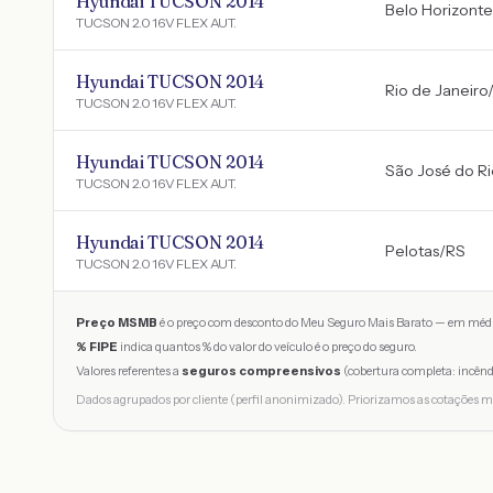
Hyundai TUCSON 2014
Belo Horizonte
TUCSON 2.0 16V FLEX AUT.
Hyundai TUCSON 2014
Rio de Janeiro
TUCSON 2.0 16V FLEX AUT.
Hyundai TUCSON 2014
São José do Ri
TUCSON 2.0 16V FLEX AUT.
Hyundai TUCSON 2014
Pelotas
/
RS
TUCSON 2.0 16V FLEX AUT.
Preço MSMB
é o preço com desconto do Meu Seguro Mais Barato — em médi
% FIPE
indica quantos % do valor do veículo é o preço do seguro.
Valores referentes a
seguros compreensivos
(cobertura completa: incênd
Dados agrupados por cliente (perfil anonimizado). Priorizamos as cotações m