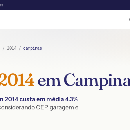
as
/
2014
/
campinas
2014
em
Campina
on
2014
custa em média
4.3
%
 considerando CEP, garagem e