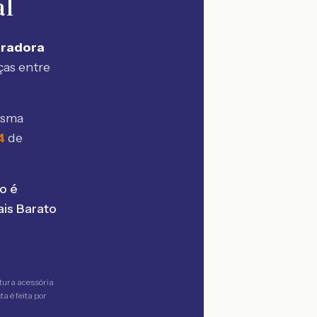
al
uradora
ças entre
esma
4
de
o é
is Barato
tura acessória
a é feita por