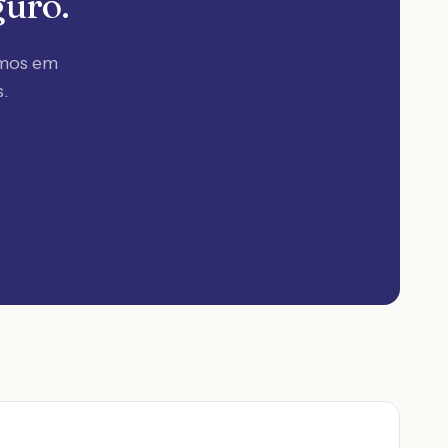
guro.
amos em
s
.