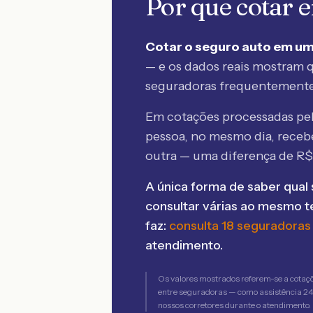
Por que cotar
Cotar o seguro auto em um
— e os dados reais mostram q
seguradoras frequentement
Em cotações processadas p
pessoa, no mesmo dia, rece
outra — uma diferença de R
A única forma de saber qual 
consultar várias ao mesmo 
faz:
consulta 18 seguradoras
atendimento.
Os valores mostrados referem-se a cotaç
entre seguradoras — como assistência 24h,
nossos corretores durante o atendimento.