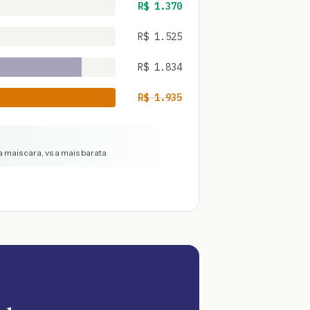
R$
1.370
R$
1.525
R$
1.834
R$
1.935
 mais cara, vs a mais barata