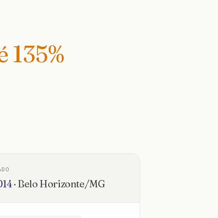
té
135
%
ADO
014
·
Belo Horizonte
/
MG