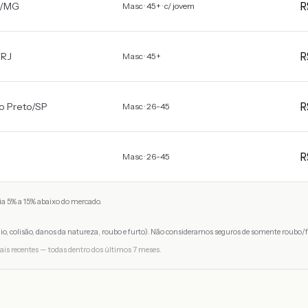
/
MG
Masc · 45+ · c/ jovem
/
RJ
Masc · 45+
o Preto
/
SP
Masc · 26-45
Masc · 26-45
a 5% a 15% abaixo do mercado.
io, colisão, danos da natureza, roubo e furto). Não consideramos seguros de somente roubo/f
ais recentes — todas dentro dos últimos 7 meses.