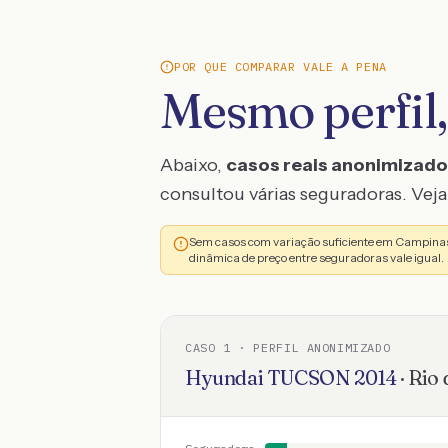
POR QUE COMPARAR VALE A PENA
Mesmo perfil,
Abaixo,
casos reais anonimizad
consultou várias seguradoras. Veja 
Sem casos com variação suficiente em Campinas
dinâmica de preço entre seguradoras vale igual.
CASO
1
· PERFIL ANONIMIZADO
Hyundai
TUCSON
2014
·
Rio 