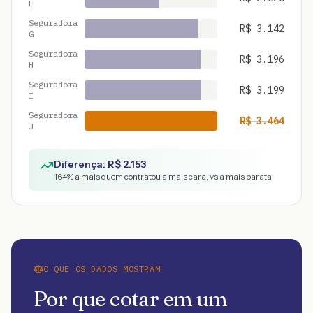
F
Seguradora
R$
3.142
G
Seguradora
R$
3.196
H
Seguradora
R$
3.199
I
Seguradora
R$
3.464
J
Diferença: R$
2.153
164
% a mais quem contratou a mais cara, vs a mais barata
O QUE OS DADOS MOSTRAM
Por que cotar em um