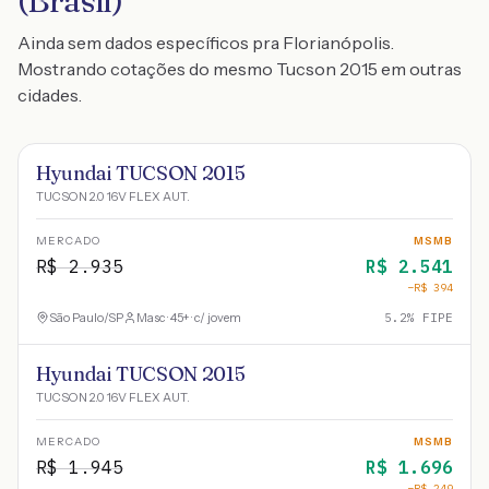
(Brasil)
Ainda sem dados específicos pra Florianópolis.
Mostrando cotações do mesmo Tucson 2015 em outras
cidades.
Hyundai TUCSON 2015
TUCSON 2.0 16V FLEX AUT.
MERCADO
MSMB
R$
2.935
R$
2.541
−R$
394
São Paulo
/
SP
Masc · 45+ · c/ jovem
5.2
% FIPE
Hyundai TUCSON 2015
TUCSON 2.0 16V FLEX AUT.
MERCADO
MSMB
R$
1.945
R$
1.696
−R$
249