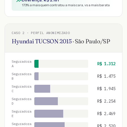
Diferença: R$
2.181
173
% a mais quem contratou a mais cara, vs a mais barata
CASO
2
· PERFIL ANONIMIZADO
Hyundai
TUCSON
2015
·
São Paulo
/
SP
Seguradora
R$
1.312
A
Seguradora
R$
1.475
B
Seguradora
R$
1.945
C
Seguradora
R$
2.254
D
Seguradora
R$
2.469
E
Seguradora
R$
2.520