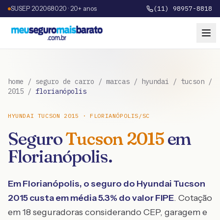
SUSEP 202068020 · 20+ anos
(11) 98957-8818
home
/
seguro de carro
/
marcas
/
hyundai
/
tucson
/
2015
/
florianópolis
HYUNDAI
TUCSON
2015
·
FLORIANÓPOLIS
/
SC
Seguro
Tucson
2015
em
Florianópolis
.
Em
Florianópolis
, o seguro do
Hyundai
Tucson
2015
custa em média
5.3
% do valor FIPE
. Cotação
em 18 seguradoras considerando CEP, garagem e