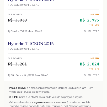
TUCSON 2.0 16V FLEX AUT.
MERCADO
MSMB
R$
3.058
R$
2.775
−R$
283
Brasília
/
DF
Masc · 26-45
5.6
% FIPE
Hyundai TUCSON 2015
TUCSON 2.0 16V FLEX AUT.
MERCADO
MSMB
R$
3.201
R$
2.824
−R$
378
São Sebastião
/
SP
Fem · 26-45
5.8
% FIPE
Preço MSMB
é o preço com desconto do Meu Seguro Mais Barato — em
média 5% a 15% abaixo do mercado.
% FIPE
indica quantos % do valor do veículo é o preço do seguro.
Valores referentes a
seguros compreensivos
(cobertura completa:
incêndio, colisão, danos da natureza, roubo e furto). Não consideramos