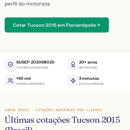
perfil do motorista.
Cotar
Tucson
2015
em
Florianópolis
SUSEP 202068020
20+ anos
Corretora licenciada
de mercado
+50 mil
3 minutos
clientes atendidos
pra sua cotação
DADOS REAIS · COTAÇÕES AGRUPADAS POR CLIENTE
Últimas cotações Tucson 2015