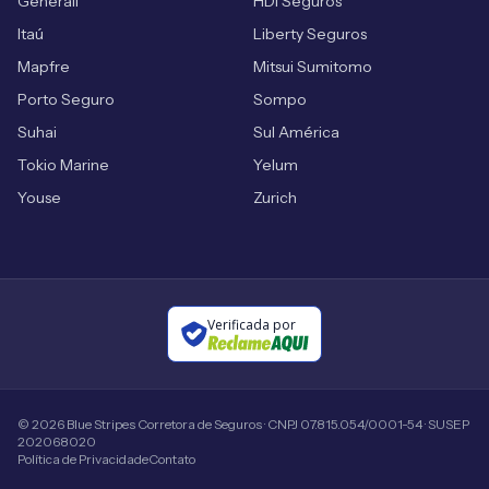
Generali
HDI Seguros
Itaú
Liberty Seguros
Mapfre
Mitsui Sumitomo
Porto Seguro
Sompo
Suhai
Sul América
Tokio Marine
Yelum
Youse
Zurich
Verificada por
©
2026
Blue Stripes Corretora de Seguros · CNPJ 07.815.054/0001-54 · SUSEP
202068020
Política de Privacidade
Contato