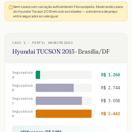
Sem casos com variação suficiente em Florianópolis. Mostrando casos
do Hyundai Tucson 2015 em outras cidades — a dinâmica de preço
entre seguradoras vale igual.
CASO
1
· PERFIL ANONIMIZADO
Hyundai
TUCSON
2015
·
Brasília
/
DF
Seguradora
R$
1.260
A
Seguradora
R$
2.744
B
Seguradora
R$
3.058
C
Seguradora
R$
3.442
D