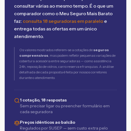
consultar várias ao mesmo tempo. É o que um
comparador como o Meu Seguro Mais Barato
faz:
consulta 18 seguradoras em paralelo
e
entrega todas as ofertas em um único
atendimento.
Os valores mostrados referem-se a cotações de
seguros
compreensivos
, mas podem refletir pequenas variações de
cobertura acessória entre seguradoras — como assistência
24h, reposição de vidros, carro reserva e franquias. A análise
detalhada de cada proposta é feita por nossos corretores
durante o atendimento.
1 cotação, 18 respostas
Sem precisar ligar ou preencher formulário em
cada seguradora
Preços idênticos ao balcão
Regulados por SUSEP — sem custo extra pelo