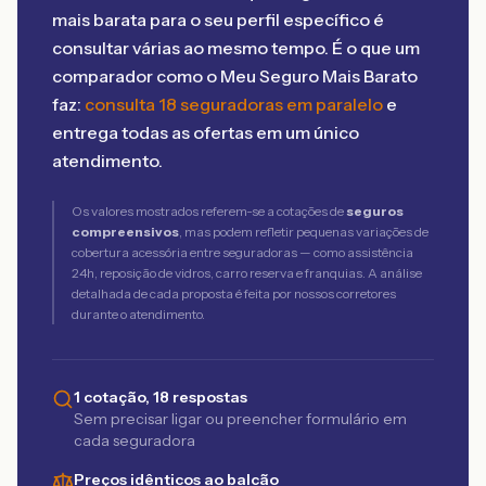
mais barata para o seu perfil específico é
consultar várias ao mesmo tempo. É o que um
comparador como o Meu Seguro Mais Barato
faz:
consulta 18 seguradoras em paralelo
e
entrega todas as ofertas em um único
atendimento.
Os valores mostrados referem-se a cotações de
seguros
compreensivos
, mas podem refletir pequenas variações de
cobertura acessória entre seguradoras — como assistência
24h, reposição de vidros, carro reserva e franquias. A análise
detalhada de cada proposta é feita por nossos corretores
durante o atendimento.
1 cotação, 18 respostas
Sem precisar ligar ou preencher formulário em
cada seguradora
Preços idênticos ao balcão