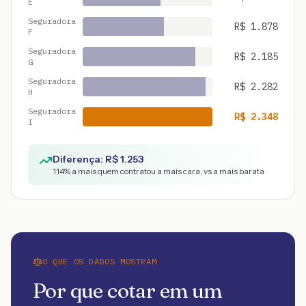
E
Seguradora
R$
1.878
F
Seguradora
R$
2.185
G
Seguradora
R$
2.282
H
Seguradora
R$
2.348
I
Diferença: R$
1.253
114
% a mais quem contratou a mais cara, vs a mais barata
O QUE OS DADOS MOSTRAM
Por que cotar em um