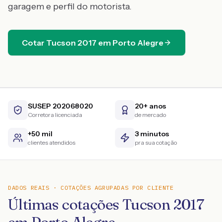
garagem e perfil do motorista.
Cotar
Tucson
2017
em
Porto Alegre
SUSEP 202068020
20+ anos
Corretora licenciada
de mercado
+50 mil
3 minutos
clientes atendidos
pra sua cotação
DADOS REAIS · COTAÇÕES AGRUPADAS POR CLIENTE
Últimas cotações Tucson 2017