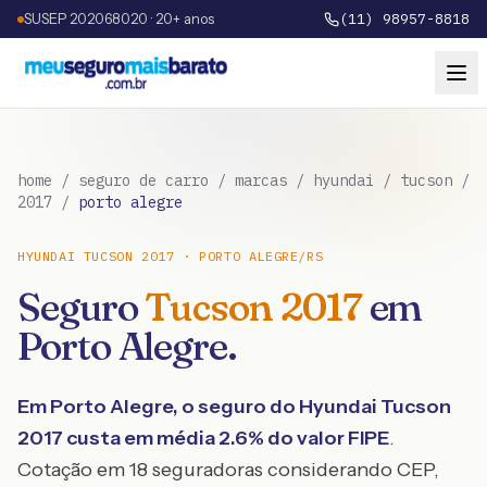
SUSEP 202068020 · 20+ anos
(11) 98957-8818
home
/
seguro de carro
/
marcas
/
hyundai
/
tucson
/
2017
/
porto alegre
HYUNDAI
TUCSON
2017
·
PORTO ALEGRE
/
RS
Seguro
Tucson
2017
em
Porto Alegre
.
Em
Porto Alegre
, o seguro do
Hyundai
Tucson
2017
custa em média
2.6
% do valor FIPE
.
Cotação em 18 seguradoras considerando CEP,