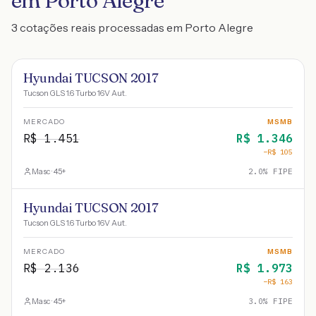
em Porto Alegre
3 cotações reais processadas em Porto Alegre
Hyundai TUCSON 2017
Tucson GLS 1.6 Turbo 16V Aut.
MERCADO
MSMB
R$
1.451
R$
1.346
−R$
105
Masc · 45+
2.0
% FIPE
Hyundai TUCSON 2017
Tucson GLS 1.6 Turbo 16V Aut.
MERCADO
MSMB
R$
2.136
R$
1.973
−R$
163
Masc · 45+
3.0
% FIPE