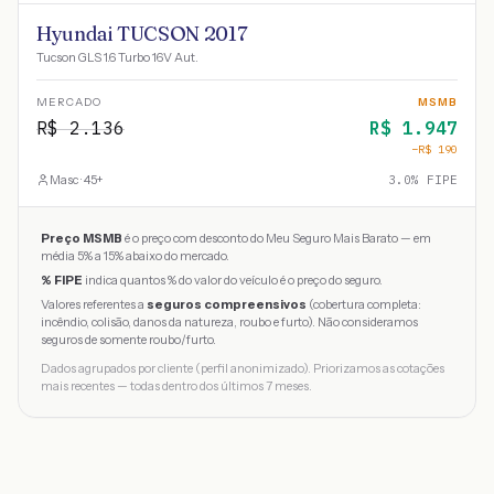
Hyundai TUCSON 2017
Tucson GLS 1.6 Turbo 16V Aut.
MERCADO
MSMB
R$
2.136
R$
1.947
−R$
190
Masc · 45+
3.0
% FIPE
Preço MSMB
é o preço com desconto do Meu Seguro Mais Barato — em
média 5% a 15% abaixo do mercado.
% FIPE
indica quantos % do valor do veículo é o preço do seguro.
Valores referentes a
seguros compreensivos
(cobertura completa:
incêndio, colisão, danos da natureza, roubo e furto). Não consideramos
seguros de somente roubo/furto.
Dados agrupados por cliente (perfil anonimizado). Priorizamos as cotações
mais recentes — todas dentro dos últimos 7 meses.