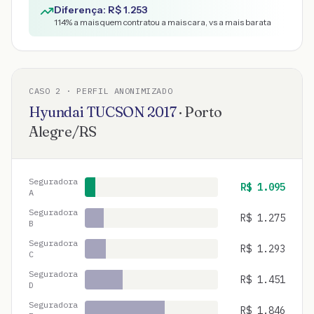
Diferença: R$
1.253
114
% a mais quem contratou a mais cara, vs a mais barata
CASO
2
· PERFIL ANONIMIZADO
Hyundai
TUCSON
2017
·
Porto
Alegre
/
RS
Seguradora
R$
1.095
A
Seguradora
R$
1.275
B
Seguradora
R$
1.293
C
Seguradora
R$
1.451
D
Seguradora
R$
1.846