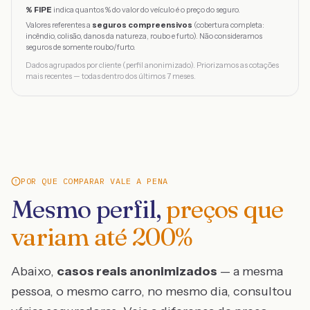
% FIPE
indica quantos % do valor do veículo é o preço do seguro.
Valores referentes a
seguros compreensivos
(cobertura completa:
incêndio, colisão, danos da natureza, roubo e furto). Não consideramos
seguros de somente roubo/furto.
Dados agrupados por cliente (perfil anonimizado). Priorizamos as cotações
mais recentes — todas dentro dos últimos 7 meses.
POR QUE COMPARAR VALE A PENA
Mesmo perfil,
preços que
variam até
200
%
Abaixo,
casos reais anonimizados
— a mesma
pessoa, o mesmo carro, no mesmo dia, consultou