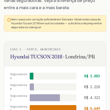
várias seguradoras. Veja a diferença de preço
entre a mais cara e a mais barata:
Sem casos com variação suficiente em Salvador. Mostrando casos do
Hyundai Tucson 2018 em outras cidades — a dinâmica de preço entre
seguradoras vale igual.
CASO
1
· PERFIL ANONIMIZADO
Hyundai
TUCSON
2018
·
Londrina
/
PR
Seguradora
R$
1.883
A
Seguradora
R$
2.210
B
Seguradora
R$
4.323
C
Seguradora
R$
5.649