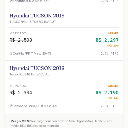
Londrina
/
PR
Masc · 45+
2.0
% FIPE
Hyundai TUCSON 2018
TUCSON GL 1.6 TURBO 16V AUT.
MERCADO
MSMB
R$
2.503
R$
2.297
−R$
206
Curitiba
/
PR
Masc · 26-45
2.7
% FIPE
Hyundai TUCSON 2018
Tucson GLS 1.6 Turbo 16V Aut.
MERCADO
MSMB
R$
2.334
R$
2.190
−R$
144
Taboão da Serra
/
SP
Masc · 45+
2.3
% FIPE
Preço MSMB
é o preço com desconto do Meu Seguro Mais Barato — em
média 5% a 15% abaixo do mercado.