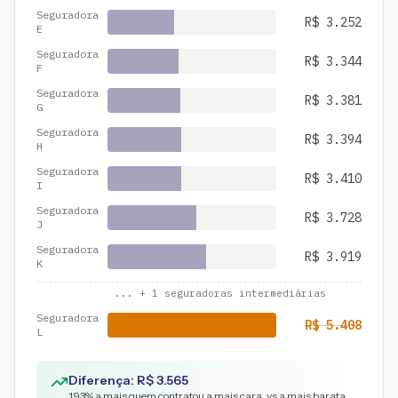
Seguradora
R$
3.252
E
Seguradora
R$
3.344
F
Seguradora
R$
3.381
G
Seguradora
R$
3.394
H
Seguradora
R$
3.410
I
Seguradora
R$
3.728
J
Seguradora
R$
3.919
K
... +
1
seguradoras intermediárias
Seguradora
R$
5.408
L
Diferença: R$
3.565
193
% a mais quem contratou a mais cara, vs a mais barata