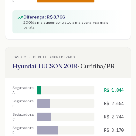
D
Diferença: R$
3.766
200
% a mais quem contratou a mais cara, vs a mais
barata
CASO
2
· PERFIL ANONIMIZADO
Hyundai
TUCSON
2018
·
Curitiba
/
PR
Seguradora
R$
1.844
A
Seguradora
R$
2.654
B
Seguradora
R$
2.744
C
Seguradora
R$
3.170
D