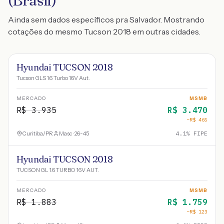
(Brasil)
Ainda sem dados específicos pra Salvador. Mostrando
cotações do mesmo Tucson 2018 em outras cidades.
Hyundai TUCSON 2018
Tucson GLS 1.6 Turbo 16V Aut.
MERCADO
MSMB
R$
3.935
R$
3.470
−R$
465
Curitiba
/
PR
Masc · 26-45
4.1
% FIPE
Hyundai TUCSON 2018
TUCSON GL 1.6 TURBO 16V AUT.
MERCADO
MSMB
R$
1.883
R$
1.759
−R$
123