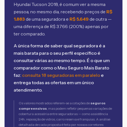
Hyundai Tucson 2018
, é comum ver a mesma
pessoa, no mesmo dia, recebendo preços de
R$
1.883
de uma seguradora e
R$
5.649
de outra —
uma diferença de R$
3.766
(
200
%) apenas por
ter comparado.
A única forma de saber qual seguradora é a
mais barata para o seu perfil específico é
consultar várias ao mesmo tempo. É o que um
comparador como o Meu Seguro Mais Barato
faz:
consulta 18 seguradoras em paralelo
e
entrega todas as ofertas em um único
atendimento.
Os valores mostrados referem-se a cotações de
seguros
compreensivos
, mas podem refletir pequenas variações de
cobertura acessória entre seguradoras — como assistência
24h, reposição de vidros, carro reserva e franquias. A análise
detalhada de cada proposta é feita por nossos corretores