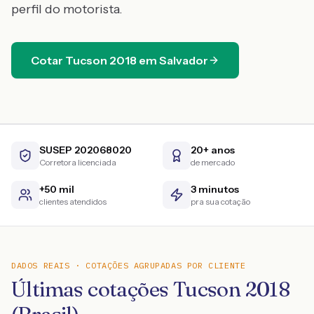
perfil do motorista.
Cotar
Tucson
2018
em
Salvador
SUSEP 202068020
20+ anos
Corretora licenciada
de mercado
+50 mil
3 minutos
clientes atendidos
pra sua cotação
DADOS REAIS · COTAÇÕES AGRUPADAS POR CLIENTE
Últimas cotações Tucson 2018