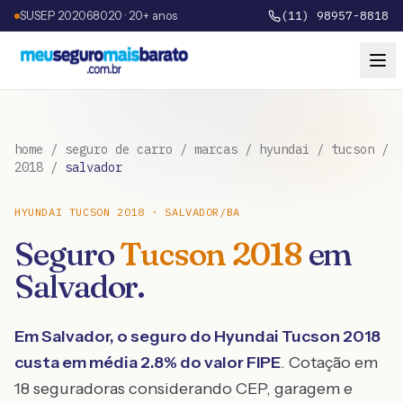
SUSEP 202068020 · 20+ anos
(11) 98957-8818
home
/
seguro de carro
/
marcas
/
hyundai
/
tucson
/
2018
/
salvador
HYUNDAI
TUCSON
2018
·
SALVADOR
/
BA
Seguro
Tucson
2018
em
Salvador
.
Em
Salvador
, o seguro do
Hyundai
Tucson
2018
custa em média
2.8
% do valor FIPE
. Cotação em
18 seguradoras considerando CEP, garagem e